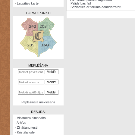
·
Laupītāju karte
·
Palīdzības faili
·
Sazināties ar foruma administratoru
TORŅU PUNKTI
Zināšanu
testi
Kristāla
lode
MEKLĒŠANA
Rūnu
komplekts
Galeonu
kalkulators
Nomētātās
Paplašinātā meklēšana
kārtis
RESURSI
·
Visatcera almanahs
·
Arhīvs
·
Zināšanu testi
·
Kristāla lode