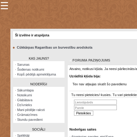
☰
×
Sarunu
pavediens
Šī izvēlne ir atspējota
Manas
piezīmes
●
Cūkkārpas Raganības un burvestību arodskola
Grāmatzīmes
KAS JAUNS?
FORUMA PAZIŅOJUMS
Šodienas
·
Sarunas
notikumi
Atvaino, notikusi kļūda. Ja neesi pārliecināts
·
Šodienas notikumi
·
Kopš pēdējā apmeklējuma
Uzrādītā kļūda bija:
Laupītāju
karte
NODERĪGI
Tev nav atļaujas skatīt šo pavedienu
·
Sākumlapa
Tu neesi pieteicies/-kusies. Tu vari pieteik
·
Noteikumi
Visatcera
·
Glabātava
almanahs
·
Dzīvnieks
·
Mani pēdējie raksti
Arhīvs
·
Grāmatzīmes
·
Stundu pavedieni
SOCIĀLI
Noderīgas saites
·
Spēlētāji
·
Aizmirstas paroles atgūšana