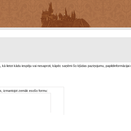
/a, kā lietot kādu iespēju vai nesaproti, kāpēc saņēmi šo kļūdas paziņojumu, papildinformācijai
ties, izmantojot zemāk esošo formu: