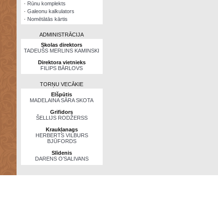
·
Rūnu komplekts
·
Galeonu kalkulators
·
Nomētātās kārtis
ADMINISTRĀCIJA
Skolas direktors
TADEUŠS MERLINS KAMINSKI
Direktora vietnieks
FILIPS BĀRLOVS
TORŅU VECĀKIE
Elšpūtis
MADELAINA SĀRA SKOTA
Grifidors
ŠELLIJS RODŽERSS
Kraukļanags
HERBERTS VILBURS
BJŪFORDS
Slīdenis
DARENS O’SALIVANS