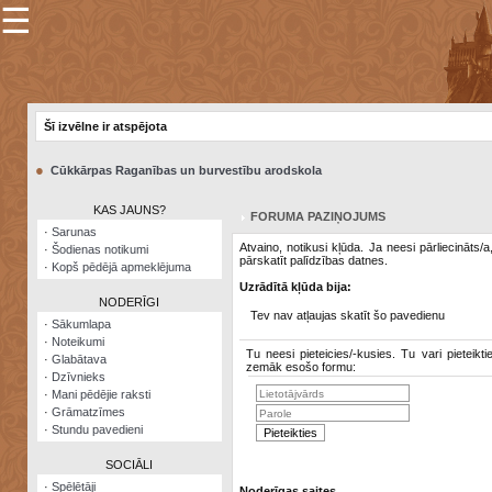
☰
×
Sarunu
pavediens
Šī izvēlne ir atspējota
Manas
piezīmes
●
Cūkkārpas Raganības un burvestību arodskola
Grāmatzīmes
KAS JAUNS?
FORUMA PAZIŅOJUMS
Šodienas
·
Sarunas
notikumi
Atvaino, notikusi kļūda. Ja neesi pārliecināts/
·
Šodienas notikumi
pārskatīt palīdzības datnes.
·
Kopš pēdējā apmeklējuma
Laupītāju
Uzrādītā kļūda bija:
karte
NODERĪGI
Tev nav atļaujas skatīt šo pavedienu
·
Sākumlapa
·
Noteikumi
Visatcera
Tu neesi pieteicies/-kusies. Tu vari pieteikti
·
Glabātava
almanahs
zemāk esošo formu:
·
Dzīvnieks
·
Mani pēdējie raksti
Arhīvs
·
Grāmatzīmes
·
Stundu pavedieni
SOCIĀLI
·
Spēlētāji
Noderīgas saites