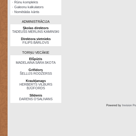
·
Rūnu komplekts
·
Galeonu kalkulators
·
Nomētātās kārtis
ADMINISTRĀCIJA
Skolas direktors
TADEUŠS MERLINS KAMINSKI
Direktora vietnieks
FILIPS BĀRLOVS
TORŅU VECĀKIE
Elšpūtis
MADELAINA SĀRA SKOTA
Grifidors
ŠELLIJS RODŽERSS
Kraukļanags
HERBERTS VILBURS
BJŪFORDS
Slīdenis
DARENS O’SALIVANS
Powered by
Invision P