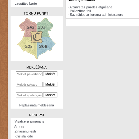
·
Laupītāju karte
·
Aizmirstas paroles atgūšana
·
Palīdzības faili
TORŅU PUNKTI
·
Sazināties ar foruma administratoru
Zināšanu
testi
Kristāla
lode
MEKLĒŠANA
Rūnu
komplekts
Galeonu
kalkulators
Nomētātās
Paplašinātā meklēšana
kārtis
RESURSI
·
Visatcera almanahs
·
Arhīvs
·
Zināšanu testi
·
Kristāla lode