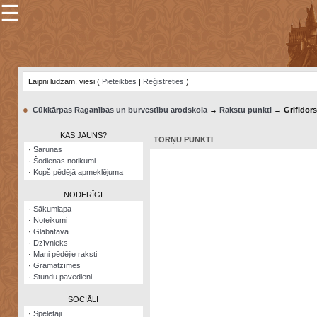
☰
×
Sarunu
pavediens
Laipni lūdzam, viesi (
Pieteikties
|
Reģistrēties
)
Manas
piezīmes
●
Cūkkārpas Raganības un burvestību arodskola
→
Rakstu punkti
→ Grifidors
Grāmatzīmes
KAS JAUNS?
TORŅU PUNKTI
Šodienas
·
Sarunas
notikumi
·
Šodienas notikumi
·
Kopš pēdējā apmeklējuma
Laupītāju
karte
NODERĪGI
·
Sākumlapa
·
Noteikumi
Visatcera
·
Glabātava
almanahs
·
Dzīvnieks
·
Mani pēdējie raksti
Arhīvs
·
Grāmatzīmes
·
Stundu pavedieni
SOCIĀLI
·
Spēlētāji