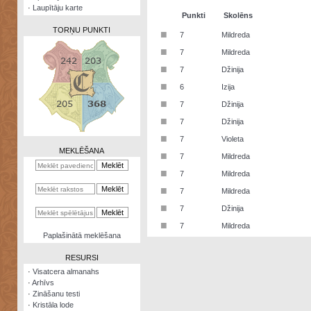
·
Laupītāju karte
Punkti
Skolēns
TORŅU PUNKTI
■
7
Mildreda
■
7
Mildreda
■
7
Džinija
■
6
Izija
Zināšanu
■
7
Džinija
testi
■
7
Džinija
Kristāla
■
7
Violeta
lode
MEKLĒŠANA
■
7
Mildreda
Rūnu
■
7
Mildreda
komplekts
■
7
Mildreda
Galeonu
■
7
Džinija
kalkulators
■
7
Mildreda
Nomētātās
Paplašinātā meklēšana
kārtis
RESURSI
·
Visatcera almanahs
·
Arhīvs
·
Zināšanu testi
·
Kristāla lode