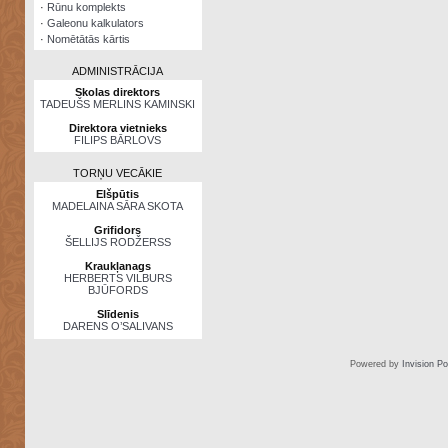
·
Rūnu komplekts
·
Galeonu kalkulators
·
Nomētātās kārtis
ADMINISTRĀCIJA
Skolas direktors
TADEUŠS MERLINS KAMINSKI
Direktora vietnieks
FILIPS BĀRLOVS
TORŅU VECĀKIE
Elšpūtis
MADELAINA SĀRA SKOTA
Grifidors
ŠELLIJS RODŽERSS
Kraukļanags
HERBERTS VILBURS
BJŪFORDS
Slīdenis
DARENS O’SALIVANS
Powered by
Invision P