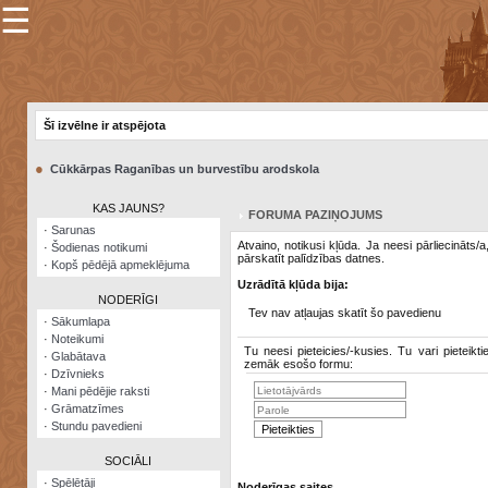
☰
×
Sarunu
pavediens
Šī izvēlne ir atspējota
Manas
piezīmes
●
Cūkkārpas Raganības un burvestību arodskola
Grāmatzīmes
KAS JAUNS?
FORUMA PAZIŅOJUMS
Šodienas
·
Sarunas
notikumi
Atvaino, notikusi kļūda. Ja neesi pārliecināts/
·
Šodienas notikumi
pārskatīt palīdzības datnes.
·
Kopš pēdējā apmeklējuma
Laupītāju
Uzrādītā kļūda bija:
karte
NODERĪGI
Tev nav atļaujas skatīt šo pavedienu
·
Sākumlapa
·
Noteikumi
Visatcera
Tu neesi pieteicies/-kusies. Tu vari pieteikti
·
Glabātava
almanahs
zemāk esošo formu:
·
Dzīvnieks
·
Mani pēdējie raksti
Arhīvs
·
Grāmatzīmes
·
Stundu pavedieni
SOCIĀLI
·
Spēlētāji
Noderīgas saites