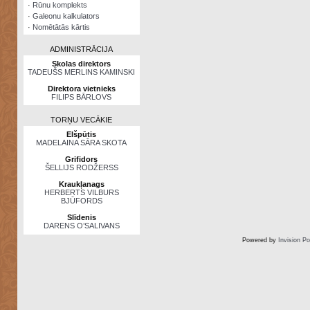
·
Rūnu komplekts
·
Galeonu kalkulators
·
Nomētātās kārtis
ADMINISTRĀCIJA
Skolas direktors
TADEUŠS MERLINS KAMINSKI
Direktora vietnieks
FILIPS BĀRLOVS
TORŅU VECĀKIE
Elšpūtis
MADELAINA SĀRA SKOTA
Grifidors
ŠELLIJS RODŽERSS
Kraukļanags
HERBERTS VILBURS
BJŪFORDS
Slīdenis
DARENS O’SALIVANS
Powered by
Invision P