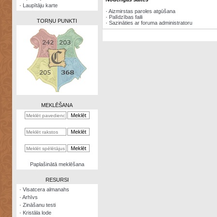
·
Laupītāju karte
·
Aizmirstas paroles atgūšana
·
Palīdzības faili
TORŅU PUNKTI
·
Sazināties ar foruma administratoru
Zināšanu
testi
Kristāla
lode
MEKLĒŠANA
Rūnu
komplekts
Galeonu
kalkulators
Nomētātās
Paplašinātā meklēšana
kārtis
RESURSI
·
Visatcera almanahs
·
Arhīvs
·
Zināšanu testi
·
Kristāla lode