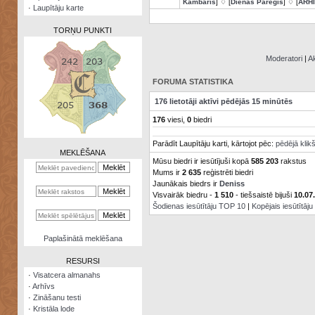
Kambaris
] ♢ [
Dienas Pareģis
] ♢ [
ARH
·
Laupītāju karte
TORŅU PUNKTI
Moderatori
|
Ak
FORUMA STATISTIKA
Zināšanu
176 lietotāji aktīvi pēdējās 15 minūtēs
testi
176
viesi,
0
biedri
Kristāla
Parādīt Laupītāju karti, kārtojot pēc:
pēdējā klik
lode
MEKLĒŠANA
Mūsu biedri ir iesūtījuši kopā
585 203
rakstus
Rūnu
Mums ir
2 635
reģistrēti biedri
komplekts
Jaunākais biedrs ir
Deniss
Visvairāk biedru -
1 510
- tiešsaistē bijuši
10.07
Galeonu
Šodienas iesūtītāju TOP 10
|
Kopējais iesūtītāj
kalkulators
Nomētātās
Paplašinātā meklēšana
kārtis
RESURSI
·
Visatcera almanahs
·
Arhīvs
·
Zināšanu testi
·
Kristāla lode