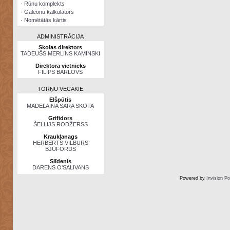
·
Rūnu komplekts
·
Galeonu kalkulators
·
Nomētātās kārtis
ADMINISTRĀCIJA
Skolas direktors
TADEUŠS MERLINS KAMINSKI
Direktora vietnieks
FILIPS BĀRLOVS
TORŅU VECĀKIE
Elšpūtis
MADELAINA SĀRA SKOTA
Grifidors
ŠELLIJS RODŽERSS
Kraukļanags
HERBERTS VILBURS
BJŪFORDS
Slīdenis
DARENS O’SALIVANS
Powered by
Invision P