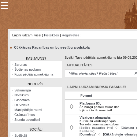
☰
×
Sarunu
pavediens
Laipni lūdzam, viesi (
Pieteikties
|
Reģistrēties
)
Manas
piezīmes
●
Cūkkārpas Raganības un burvestību arodskola
Grāmatzīmes
Sveiki! Tavs pēdējais apmeklējums bija 09.08.20
KAS JAUNS?
Šodienas
·
Sarunas
AKTUALITĀTES
notikumi
·
Šodienas notikumi
Vēlies pievienoties? Reģistrējies!
P
·
Kopš pēdējā apmeklējuma
Laupītāju
karte
NODERĪGI
LAIPNI LŪDZAM BURVJU PASAULĒ!
·
Sākumlapa
·
Noteikumi
Forumi
Visatcera
·
Glabātava
almanahs
Platforma 9¾
◊
·
Dzīvnieks
Še burvju pasauli mums dod,
·
Mani pēdējie raksti
Ir jāprot to tik iemantot!
Arhīvs
·
Grāmatzīmes
Visatcera almanahs
·
Stundu pavedieni
Kur mūsu vārdi kopā vijas,
Tur mēs tinam savas dzīves.
◊
[
Spēles pasaules info
] ♢ [
Grāmatu p
SOCIĀLI
Kambaris”
]
[
Domnīcas
] ♢ [
Cūkkārpiešu vēstule
·
Spēlētāji