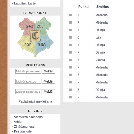
·
Laupītāju karte
Punkti
Skolēns
TORŅU PUNKTI
■
7
Mildreda
■
7
Mildreda
■
7
Džinija
■
6
Izija
Zināšanu
■
7
Džinija
testi
■
7
Džinija
Kristāla
■
7
Violeta
lode
MEKLĒŠANA
■
7
Mildreda
Rūnu
■
7
Mildreda
komplekts
■
7
Mildreda
Galeonu
■
7
Džinija
kalkulators
■
7
Mildreda
Nomētātās
Paplašinātā meklēšana
kārtis
RESURSI
·
Visatcera almanahs
·
Arhīvs
·
Zināšanu testi
·
Kristāla lode