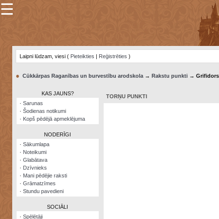
☰
×
Sarunu
pavediens
Laipni lūdzam, viesi (
Pieteikties
|
Reģistrēties
)
Manas
piezīmes
●
Cūkkārpas Raganības un burvestību arodskola
→
Rakstu punkti
→ Grifidors
Grāmatzīmes
KAS JAUNS?
TORŅU PUNKTI
Šodienas
·
Sarunas
notikumi
·
Šodienas notikumi
·
Kopš pēdējā apmeklējuma
Laupītāju
karte
NODERĪGI
·
Sākumlapa
·
Noteikumi
Visatcera
·
Glabātava
almanahs
·
Dzīvnieks
·
Mani pēdējie raksti
Arhīvs
·
Grāmatzīmes
·
Stundu pavedieni
SOCIĀLI
·
Spēlētāji