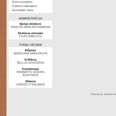
·
Rūnu komplekts
·
Galeonu kalkulators
·
Nomētātās kārtis
ADMINISTRĀCIJA
Skolas direktors
TADEUŠS MERLINS KAMINSKI
Direktora vietnieks
FILIPS BĀRLOVS
TORŅU VECĀKIE
Elšpūtis
MADELAINA SĀRA SKOTA
Grifidors
ŠELLIJS RODŽERSS
Kraukļanags
HERBERTS VILBURS
BJŪFORDS
Slīdenis
DARENS O’SALIVANS
Powered by
Invision P