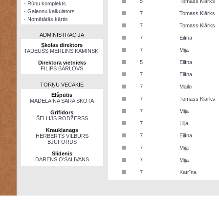
■
5
Tomass Klārks
·
Rūnu komplekts
·
Galeonu kalkulators
■
7
Tomass Klārks
·
Nomētātās kārtis
■
7
Tomass Klārks
ADMINISTRĀCIJA
■
7
Eilīna
Skolas direktors
■
7
Mija
TADEUŠS MERLINS KAMINSKI
■
5
Eilīna
Direktora vietnieks
FILIPS BĀRLOVS
■
7
Eilīna
TORŅU VECĀKIE
■
7
Mailo
Elšpūtis
■
7
Tomass Klārks
MADELAINA SĀRA SKOTA
■
7
Mija
Grifidors
ŠELLIJS RODŽERSS
■
7
Lilja
Kraukļanags
■
7
Eilīna
HERBERTS VILBURS
BJŪFORDS
■
7
Mija
Slīdenis
■
DARENS O’SALIVANS
7
Mija
■
7
Katrīna