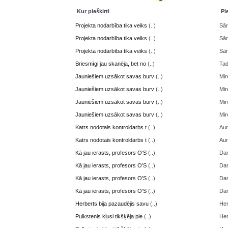
Kur piešķirti
Pi
Projekta nodarbība tika veiks
(..)
Sā
Projekta nodarbība tika veiks
(..)
Sā
Projekta nodarbība tika veiks
(..)
Sā
Briesmīgi jau skanēja, bet no
(..)
Ta
Jauniešiem uzsākot savas burv
(..)
Mir
Jauniešiem uzsākot savas burv
(..)
Mir
Jauniešiem uzsākot savas burv
(..)
Mir
Jauniešiem uzsākot savas burv
(..)
Mir
Katrs nodotais kontroldarbs t
(..)
Aur
Katrs nodotais kontroldarbs t
(..)
Aur
Kā jau ierasts, profesors O’S
(..)
Da
Kā jau ierasts, profesors O’S
(..)
Da
Kā jau ierasts, profesors O’S
(..)
Da
Kā jau ierasts, profesors O’S
(..)
Da
Herberts bija pazaudējis savu
(..)
Her
Pulkstenis kļusi tikšķēja pie
(..)
Her