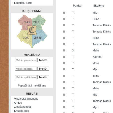
·
Laupītāju karte
Punkti
Skolēns
TORŅU PUNKTI
■
7
Mija
■
7
Eilīna
■
7
Tomass Klārks
■
7
Tomass Klārks
Zināšanu
■
7
Eilīna
testi
■
7
Tomass Klārks
Kristāla
■
3
Mailo
lode
MEKLĒŠANA
■
7
Katrīna
Rūnu
■
7
Mailo
komplekts
■
7
Mija
Galeonu
■
7
Eilīna
kalkulators
■
7
Tomass Klārks
Nomētātās
Paplašinātā meklēšana
■
kārtis
7
Mailo
RESURSI
■
7
Mija
·
Visatcera almanahs
■
1
Tomass Klārks
·
Arhīvs
■
·
Zināšanu testi
7
Mija
·
Kristāla lode