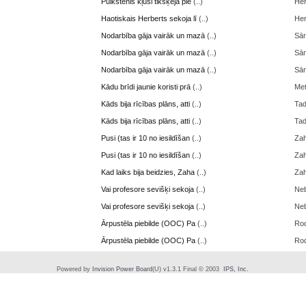
Pulkstenis kļusi tikšķēja pie
(..)
Her
Haotiskais Herberts sekoja lī
(..)
Her
Nodarbība gāja vairāk un mazā
(..)
Sā
Nodarbība gāja vairāk un mazā
(..)
Sā
Nodarbība gāja vairāk un mazā
(..)
Sā
Kādu brīdi jaunie koristi prā
(..)
Me
Kāds bija rīcības plāns, atti
(..)
Ta
Kāds bija rīcības plāns, atti
(..)
Ta
Pusi (tas ir 10 no iesildīšan
(..)
Zah
Pusi (tas ir 10 no iesildīšan
(..)
Zah
Kad laiks bija beidzies, Zaha
(..)
Zah
Vai profesore sevišķi sekoja
(..)
Neb
Vai profesore sevišķi sekoja
(..)
Neb
Ārpustēla piebilde (OOC) Pa
(..)
Ro
Ārpustēla piebilde (OOC) Pa
(..)
Ro
Powered by
Invision Power Board
(U) v1.3.1 Final © 2003
IPS, Inc.