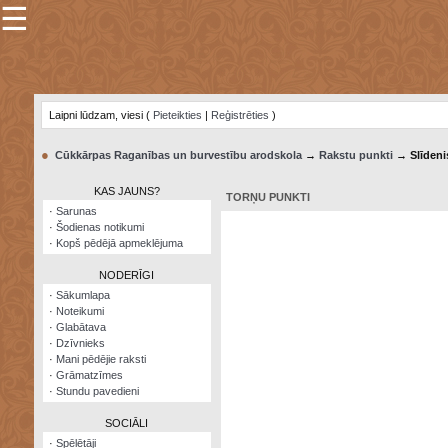
☰
×
Sarunu
pavediens
Laipni lūdzam, viesi (
Pieteikties
|
Reģistrēties
)
Manas
piezīmes
●
Cūkkārpas Raganības un burvestību arodskola
→
Rakstu punkti
→ Slīdeni
Grāmatzīmes
KAS JAUNS?
TORŅU PUNKTI
Šodienas
·
Sarunas
notikumi
·
Šodienas notikumi
·
Kopš pēdējā apmeklējuma
Laupītāju
karte
NODERĪGI
·
Sākumlapa
·
Noteikumi
Visatcera
·
Glabātava
almanahs
·
Dzīvnieks
·
Mani pēdējie raksti
Arhīvs
·
Grāmatzīmes
·
Stundu pavedieni
SOCIĀLI
·
Spēlētāji