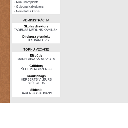
·
Rūnu komplekts
·
Galeonu kalkulators
·
Nomētātās kārtis
ADMINISTRĀCIJA
Skolas direktors
TADEUŠS MERLINS KAMINSKI
Direktora vietnieks
FILIPS BĀRLOVS
TORŅU VECĀKIE
Elšpūtis
MADELAINA SĀRA SKOTA
Grifidors
ŠELLIJS RODŽERSS
Kraukļanags
HERBERTS VILBURS
BJŪFORDS
Slīdenis
DARENS O’SALIVANS