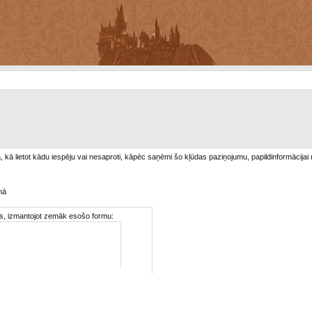
/a, kā lietot kādu iespēju vai nesaproti, kāpēc saņēmi šo kļūdas paziņojumu, papildinformācijai
mā
ties, izmantojot zemāk esošo formu: