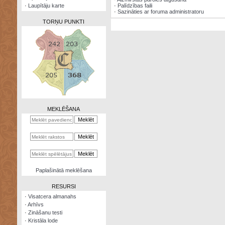
·
Laupītāju karte
·
Palīdzības faili
·
Sazināties ar foruma administratoru
TORŅU PUNKTI
Zināšanu
testi
Kristāla
lode
MEKLĒŠANA
Rūnu
komplekts
Galeonu
kalkulators
Nomētātās
Paplašinātā meklēšana
kārtis
RESURSI
·
Visatcera almanahs
·
Arhīvs
·
Zināšanu testi
·
Kristāla lode