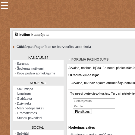
☰
×
Sarunu
pavediens
Šī izvēlne ir atspējota
Manas
piezīmes
●
Cūkkārpas Raganības un burvestību arodskola
Grāmatzīmes
KAS JAUNS?
FORUMA PAZIŅOJUMS
Šodienas
·
Sarunas
notikumi
Atvaino, notikusi kļūda. Ja neesi pārliecināts
·
Šodienas notikumi
·
Kopš pēdējā apmeklējuma
Uzrādītā kļūda bija:
Laupītāju
karte
NODERĪGI
Atvaino, tev nav atļauts atbildēt šajā notiku
·
Sākumlapa
Tu neesi pieteicies/-kusies. Tu vari pieteik
·
Noteikumi
Visatcera
·
Glabātava
almanahs
·
Dzīvnieks
·
Mani pēdējie raksti
Arhīvs
·
Grāmatzīmes
·
Stundu pavedieni
SOCIĀLI
Noderīgas saites
·
Spēlētāji
·
Aizmirstas paroles atgūšana