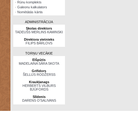
·
Rūnu komplekts
·
Galeonu kalkulators
·
Nomētātās kārtis
ADMINISTRĀCIJA
Skolas direktors
TADEUŠS MERLINS KAMINSKI
Direktora vietnieks
FILIPS BĀRLOVS
TORŅU VECĀKIE
Elšpūtis
MADELAINA SĀRA SKOTA
Grifidors
ŠELLIJS RODŽERSS
Kraukļanags
HERBERTS VILBURS
BJŪFORDS
Slīdenis
DARENS O’SALIVANS