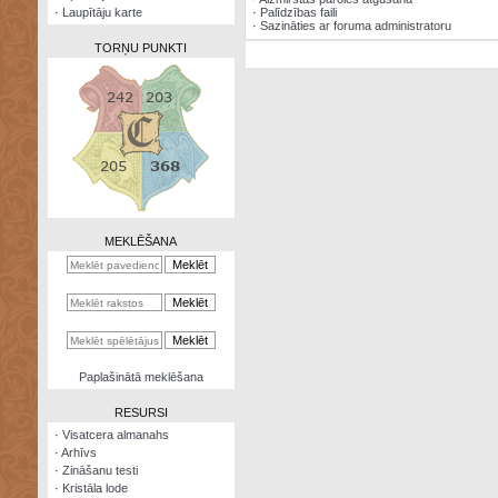
·
Laupītāju karte
·
Palīdzības faili
·
Sazināties ar foruma administratoru
TORŅU PUNKTI
Zināšanu
testi
Kristāla
lode
MEKLĒŠANA
Rūnu
komplekts
Galeonu
kalkulators
Nomētātās
Paplašinātā meklēšana
kārtis
RESURSI
·
Visatcera almanahs
·
Arhīvs
·
Zināšanu testi
·
Kristāla lode