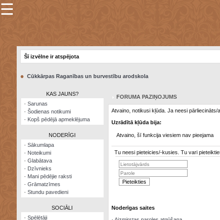
☰
×
Sarunu
pavediens
Šī izvēlne ir atspējota
Manas
piezīmes
●
Cūkkārpas Raganības un burvestību arodskola
Grāmatzīmes
KAS JAUNS?
FORUMA PAZIŅOJUMS
Šodienas
·
Sarunas
notikumi
Atvaino, notikusi kļūda. Ja neesi pārliecināts
·
Šodienas notikumi
·
Kopš pēdējā apmeklējuma
Uzrādītā kļūda bija:
Laupītāju
karte
NODERĪGI
Atvaino, šī funkcija viesiem nav pieejama
·
Sākumlapa
Tu neesi pieteicies/-kusies. Tu vari pieteik
·
Noteikumi
Visatcera
·
Glabātava
almanahs
·
Dzīvnieks
·
Mani pēdējie raksti
Arhīvs
·
Grāmatzīmes
·
Stundu pavedieni
SOCIĀLI
Noderīgas saites
·
Spēlētāji
·
Aizmirstas paroles atgūšana