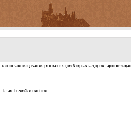
/a, kā lietot kādu iespēju vai nesaproti, kāpēc saņēmi šo kļūdas paziņojumu, papildinformācijai
ties, izmantojot zemāk esošo formu: