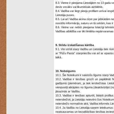
8.3. Vietne ir pieejama Lietotājiem no 13 gadu ve
devis vecāks vai likumiskais aizbildnis.
8.4. Vadība var liegt pieeju profilam un/vai ies
Lietotāja puses.
8.5. Lai arī Vadība aicina ziņot par jebkādām n
nosūtīto informāciju, saturu un tā sekām, kas ir
8.6. Vietne var nebūt pieejama īslaicīgi tehni
Vadības atbildība var tikt limitēta nepārvaram
9. Strīdu izskatīšanas kārtība
9.1. Visi strīdi starp Vadību un Lietotāju tiek ri
ar “Pūču Pasta” starpniecību vai arī ar epasta
laikā.
10. Nobeigums
10.1. Šie Noteikumi ir saistošs līgums starp Vad
10.2. Vadībai ir tiesības grozīt un papildinā
gadījumā (piemēram, ja tiek ierobežotas Lieto
vienpusēji atkāpties no līguma (deaktivizējot (nok
jāsazinās ar Vadību.
10.3. Vadībai ir tiesības apturēt, bloķēt profilu
neierobežoti, ja Lietotājs neievēro šos Noteik
neierobežo normatīvie akti, Vadība informēs Lie
10.4. Ja Vadība no Lietotāja saņem ieteikumus p
neatsaucamas un bezatlīdzības tiesības ieviest