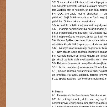
5.2. Spēles raksti lielākoties tiek rakstīti pagā
5.3. Aizliegts aprakstīt citam Lietotājam pieder
tēla vadītājs pret to neiebilst, un par šādu rīcīb
5.4. OOC (no angļu “out of character” — ārpu
piebilde”). Šajā Spēlē to norāda ar īpašu tagu
piebildi no Spēles raksta pamatteksta.
5.5. Ārpustēla piebilde ir atļauta šādos gadījumo
5.5.1. ir galēja nepieciešamība norādīt kādam spē
5.5.2. ir nepieciešams pavēstīt, ka Lietotājs tu
5.5.3. nepieciešams ko precizēt vai par kaut ko 
5.6. Visiem Spēles rakstiem, izņemot sadaļās 
raksti tiek klasificēti kā spams — raksts var tik
5.6.1. Aizliegts rakstu mākslīgi pagarināt ar lie
5.7. Nav atļauts Spēlē rakstus, izņemot sadaļās 
5.8. Aizliegts neievērot rakstu kultūru, un raks
(ja rakstā parādās citāti svešvalodās, tiem notei
5.9. Rakstos (izņemot ārpusspēles diskusijās) t.
5.10. Tiešā runa jāizceļ treknrakstā. Stundu la
5.11. Spēles rakstos drīkst ievietot tikai neku
un tematikai. Par attēlu atbilstību forumā lemj Va
5.12. Spēles rakstus nav ieteicams noformēt ar 
6. Saturs
6.1. Lietotājam ir tiesības ievietot Vietnē satu
6.2. Ja Lietotājs ievieto, dalās vai augšupie
neekskluzīvu, vispasaules, bezatlīdzības atļauj
6.3. Lietotājam jebkurā gadījumā ir un paliek au