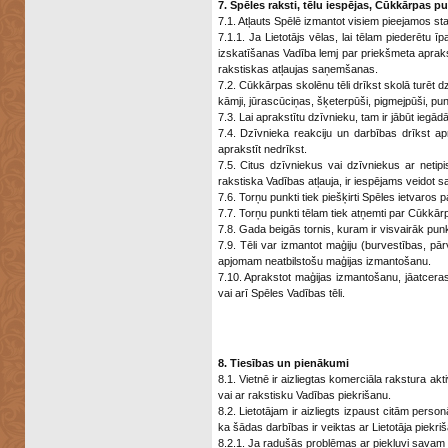
7. Spēles raksti, tēlu iespējas, Cūkkārpas p
7.1. Atļauts Spēlē izmantot visiem pieejamos st
7.1.1. Ja Lietotājs vēlas, lai tēlam piederētu 
izskatīšanas Vadība lemj par priekšmeta apraks
rakstiskas atļaujas saņemšanas.
7.2. Cūkkārpas skolēnu tēli drīkst skolā turēt dz
kāmji, jūrascūciņas, šķeterpūši, pigmejpūši, pundu
7.3. Lai aprakstītu dzīvnieku, tam ir jābūt iegā
7.4. Dzīvnieka reakciju un darbības drīkst apr
aprakstīt nedrīkst.
7.5. Citus dzīvniekus vai dzīvniekus ar netip
rakstiska Vadības atļauja, ir iespējams veidot 
7.6. Torņu punkti tiek piešķirti Spēles ietvaros
7.7. Torņu punkti tēlam tiek atņemti par Cūkkā
7.8. Gada beigās tornis, kuram ir visvairāk pu
7.9. Tēli var izmantot maģiju (burvestības, pā
apjomam neatbilstošu maģijas izmantošanu.
7.10. Aprakstot maģijas izmantošanu, jāatceras, 
vai arī Spēles Vadības tēli.
8. Tiesības un pienākumi
8.1. Vietnē ir aizliegtas komerciāla rakstura a
vai ar rakstisku Vadības piekrišanu.
8.2. Lietotājam ir aizliegts izpaust citām perso
ka šādas darbības ir veiktas ar Lietotāja piekri
8.2.1. Ja radušās problēmas ar piekļuvi savam 