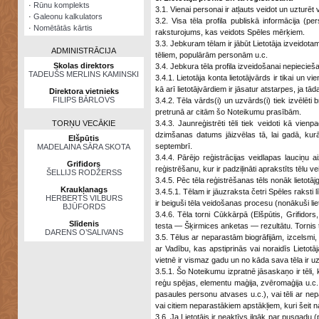
·
Rūnu komplekts
3.1. Vienai personai ir atļauts veidot un uzturēt v
·
Galeonu kalkulators
3.2. Visa tēla profila publiskā informācija (pe
·
Nomētātās kārtis
raksturojums, kas veidots Spēles mērķiem.
3.3. Jebkuram tēlam ir jābūt Lietotāja izveido
ADMINISTRĀCIJA
tēliem, populārām personām u.c.
Skolas direktors
3.4. Jebkura tēla profila izveidošanai nepiecieša
TADEUŠS MERLINS KAMINSKI
3.4.1. Lietotāja konta lietotājvārds ir tikai un 
kā arī lietotājvārdiem ir jāsatur atstarpes, ja t
Direktora vietnieks
FILIPS BĀRLOVS
3.4.2. Tēla vārds(i) un uzvārds(i) tiek izvēlēti 
pretrunā ar citām šo Noteikumu prasībām.
TORŅU VECĀKIE
3.4.3. Jaunreģistrēti tēli tiek veidoti kā vie
dzimšanas datums jāizvēlas tā, lai gadā, kur
Elšpūtis
septembrī.
MADELAINA SĀRA SKOTA
3.4.4. Pārējo reģistrācijas veidlapas lauciņu a
Grifidors
reģistrēšanu, kur ir padziļināti aprakstīts tēlu
ŠELLIJS RODŽERSS
3.4.5. Pēc tēla reģistrēšanas tēls nonāk lietotājg
Kraukļanags
3.4.5.1. Tēlam ir jāuzraksta četri Spēles raksti 
HERBERTS VILBURS
ir beiguši tēla veidošanas procesu (nonākuši li
BJŪFORDS
3.4.6. Tēla torni Cūkkārpā (Elšpūtis, Grifidors
Slīdenis
testa — Šķirmices anketas — rezultātu. Tornis 
DARENS O’SALIVANS
3.5. Tēlus ar neparastām biogrāfijām, izcelsm
ar Vadību, kas apstiprinās vai noraidīs Lietotāj
vietnē ir vismaz gadu un no kāda sava tēla ir u
3.5.1. Šo Noteikumu izpratnē jāsaskaņo ir tēli,
reģu spējas, elementu maģija, zvēromaģija u.c., 
pasaules personu atvases u.c.), vai tēli ar nepa
vai citiem neparastākiem apstākļiem, kuri šeit na
3.6. Ja Lietotājs ir neaktīvs ilgāk par pusgadu 