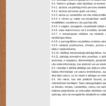
6.4. Vietnē ir aizliegts veikt darbības un ievietot
6.4.1. aizskar vai pārkāpj trešo personu intelek
6.4.2. aizskar personas godu vai cieņu;
6.4.3. aicina uz vardarbību vai cita veida pretl
6.4.4. ir vērsts uz naida vai nesaticības rai
invaliditātes vai jebkuru citu pazīmju dēļ;
6.4.5. ir vulgārs, ķengājošs vai jebkādā citādā 
6.4.6. satur datorvīrusus vai ir izveidots, lai k
6.4.7. ir nesaskaņota reklāma vai reklamē,
tamlīdzīgas lietas;
6.4.8. ir pornogrāfiska vai pārlieku erotiska rak
6.4.9. reklamē uzņēmumus, zīmolus, preces vai
tāda ir nepieciešama;
6.4.10. Vadības interpretācijā pārkāpj ētikas, 
6.4.11. pārkāpj normatīvo aktu prasības; ir a
ievērotas; ir nepatiess, diskriminējošs, ļaunprā
cita veida informāciju, kas ietekmē vai var iete
6.5. Lietotājs ir pilnībā atbildīgs par jebkuru i
šādas informācijas vai satura ievietošanas, aug
tikai tādu saturu, uz ko viņam ir pilnīgas un nei
6.6. Visi raksti, kas tiek publicēti forumā, pr
nobriedušam lasītājam. Satur pieaugušajiem par
uz leksiku, tematu, vardarbību, seksu vai nark
kailuma atainošanai, un seksuālas darbības vai k
spēcīga, taču tai nevajadzētu detalizēti un reāl