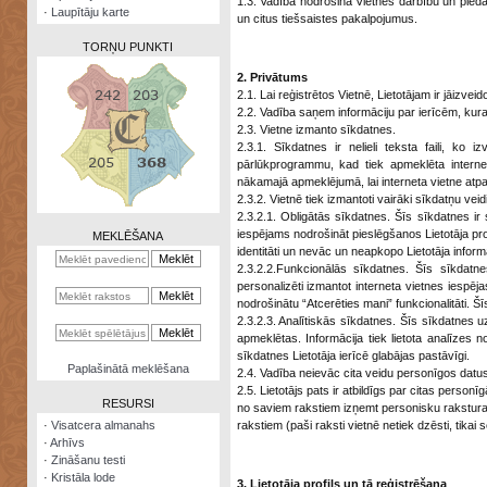
1.3. Vadība nodrošina Vietnes darbību un pied
·
Laupītāju karte
un citus tiešsaistes pakalpojumus.
TORŅU PUNKTI
2. Privātums
2.1. Lai reģistrētos Vietnē, Lietotājam ir jāizve
2.2. Vadība saņem informāciju par ierīcēm, kuras
2.3. Vietne izmanto sīkdatnes.
2.3.1. Sīkdatnes ir nelieli teksta faili, ko i
Zināšanu
pārlūkprogrammu, kad tiek apmeklēta internet
testi
nākamajā apmeklējumā, lai interneta vietne atpazī
2.3.2. Vietnē tiek izmantoti vairāki sīkdatņu veidi
Kristāla
2.3.2.1. Obligātās sīkdatnes. Šīs sīkdatnes i
lode
iespējams nodrošināt pieslēgšanos Lietotāja profil
MEKLĒŠANA
identitāti un nevāc un neapkopo Lietotāja inform
Rūnu
2.3.2.2.Funkcionālās sīkdatnes. Šīs sīkdatnes
komplekts
personalizēti izmantot interneta vietnes iespēj
nodrošinātu “Atcerēties mani” funkcionalitāti. Šī
Galeonu
2.3.2.3. Analītiskās sīkdatnes. Šīs sīkdatnes uzk
kalkulators
apmeklētas. Informācija tiek lietota analīzes no
sīkdatnes Lietotāja ierīcē glabājas pastāvīgi.
Nomētātās
Paplašinātā meklēšana
2.4. Vadība neievāc cita veidu personīgos datus
kārtis
2.5. Lietotājs pats ir atbildīgs par citas personī
RESURSI
no saviem rakstiem izņemt personisku rakstura 
·
Visatcera almanahs
rakstiem (paši raksti vietnē netiek dzēsti, tikai s
·
Arhīvs
·
Zināšanu testi
·
Kristāla lode
3. Lietotāja profils un tā reģistrēšana