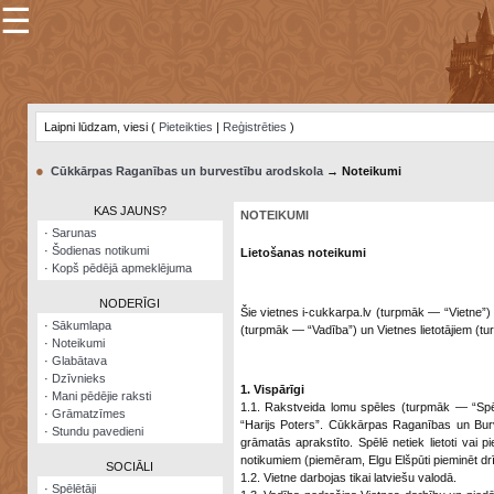
☰
×
Sarunu
pavediens
Laipni lūdzam, viesi (
Pieteikties
|
Reģistrēties
)
Manas
piezīmes
●
Cūkkārpas Raganības un burvestību arodskola
→ Noteikumi
Grāmatzīmes
KAS JAUNS?
NOTEIKUMI
Šodienas
·
Sarunas
notikumi
·
Šodienas notikumi
Lietošanas noteikumi
·
Kopš pēdējā apmeklējuma
Laupītāju
karte
NODERĪGI
Šie vietnes i-cukkarpa.lv (turpmāk — “Vietne”) 
·
Sākumlapa
(turpmāk — “Vadība”) un Vietnes lietotājiem (tu
·
Noteikumi
Visatcera
·
Glabātava
almanahs
·
Dzīvnieks
1. Vispārīgi
·
Mani pēdējie raksti
Arhīvs
1.1. Rakstveida lomu spēles (turpmāk — “Spēle
·
Grāmatzīmes
“Harijs Poters”. Cūkkārpas Raganības un Burve
·
Stundu pavedieni
grāmatās aprakstīto. Spēlē netiek lietoti vai pi
notikumiem (piemēram, Elgu Elšpūti pieminēt drī
SOCIĀLI
1.2. Vietne darbojas tikai latviešu valodā.
·
Spēlētāji