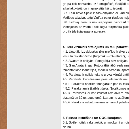
grupa tiek nomainīta uz “Iemigušie”, tādējādi ko
atkal aktivizēt, un ir aprakstīts kā to izdarīt.
3.7. Tēlu nāve Spēlē ir saskaņojama ar Vadību 
Vadības atļauja), taču Vadība patur tiesības neļa
3.8. Lietotāju kontus nav iespējams pieprasīt dzē
Vienojoties ar Vadību tiek liegta turpmāka pi
profila (dzēsta epasta adrese).
4. Tēlu vizuālais attēlojums un tēlu paraksti
4.1. Lietotāju izveidotajos tēlu profilos ir divu
iesūtītā raksta Vietnē (turpmāk — “Avatars”), un 
4.2. Avatars ir obligāts; Fotogrāfija nav obligāta.
4.3. Gan Avatarā, gan Fotogrāfijā jābūt redzamam
izmantot kino industrijas, modeļu biznesa, spor
4.4. Paraksts ir neliels teksts un/vai vizuāli att
4.5. Paraksts, kurā lasāms pilns tēla vārds un u
4.5.1. Paraksts nedrīkst būt garāks par 10 tekst
4.5.2. Parakstam ir jāatbilst šajos Noteikumos m
4.5.3. Parakstos drīkst ievietot līdz diviem a
platumā un 30 px augstumā, katram no attēliem 
4.5.4. Parakstā nebūtu vēlams izmantot palielin
5. Rakstu iesūtīšana un OOC lietojums
5.1. Spēle notiek rakstveidā, un notikumi un dial
rīcību.