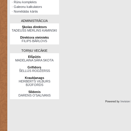
·
Rūnu komplekts
·
Galeonu kalkulators
·
Nomētātās kārtis
ADMINISTRĀCIJA
Skolas direktors
TADEUŠS MERLINS KAMINSKI
Direktora vietnieks
FILIPS BĀRLOVS
TORŅU VECĀKIE
Elšpūtis
MADELAINA SĀRA SKOTA
Grifidors
ŠELLIJS RODŽERSS
Kraukļanags
HERBERTS VILBURS
BJŪFORDS
Slīdenis
DARENS O’SALIVANS
Powered by
Invision