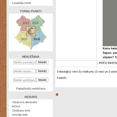
·
Laupītāju karte
TORŅU PUNKTI
Zināšanu
testi
Katra kala
Kristāla
Sapņo par
lode
MEKLĒŠANA
stīpām? Ta
Rūnu
|
PŪČU PASTS
komplekts
0 lietotāji(s) vēro šo notikumu (0 viesi un 0 anonī
Galeonu
0 biedri:
kalkulators
Nomētātās
Paplašinātā meklēšana
kārtis
●
RESURSI
·
Visatcera almanahs
·
Arhīvs
·
Zināšanu testi
·
Kristāla lode