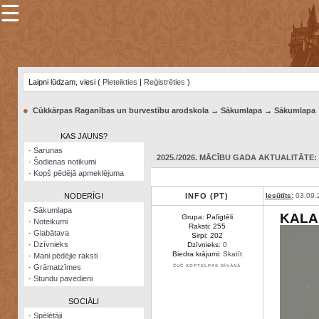
☰
×
Sarunu
pavediens
Laipni lūdzam, viesi (
Pieteikties
|
Reģistrēties
)
Manas
piezīmes
●
Cūkkārpas Raganības un burvestību arodskola
→
Sākumlapa
→
Sākumlapa
Grāmatzīmes
KAS JAUNS?
Šodienas
·
Sarunas
notikumi
2025./2026. MĀCĪBU GADA AKTUALITĀTE: 1
·
Šodienas notikumi
·
Kopš pēdējā apmeklējuma
Laupītāju
karte
NODERĪGI
INFO (PT)
Iesūtīts:
03.09.
·
Sākumlapa
KALA
Grupa: Palīgtēli
·
Noteikumi
Visatcera
Raksti: 255
·
Glabātava
almanahs
Sirpi: 202
·
Dzīvnieks
Dzīvnieks:
0
Biedra krājumi:
Skatīt
·
Mani pēdējie raksti
Arhīvs
·
Grāmatzīmes
ČUČ KOPTELPAS DĪVĀNĀ
·
Stundu pavedieni
SOCIĀLI
·
Spēlētāji