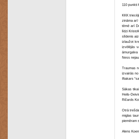
110 punkti 
KKK triecēj
zināma arī 
tēmē arī Do
līdzi Krist
slīdenis ai
izlaužot kr
izvēlējās 
āmurgalva s
Ness nejauš
Traumas nav
izvairās no
Iftakars “sa
Sākas tikai
Heils-Deivi
Ričards Kol
Otrā trešda
miglas taur
piemēram s
Alens Koen