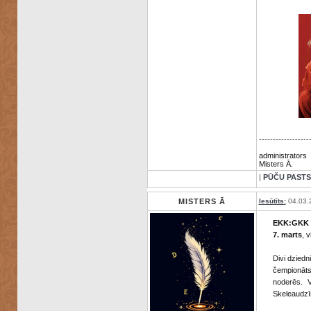
------------------
administrators
Misters Ā.
|
PŪČU PASTS
MISTERS Ā
Iesūtīts:
04.03.
EKK:GKK
7. marts
, 
Divi dziedn
čempionāts 
noderēs. V
Skeleaudz