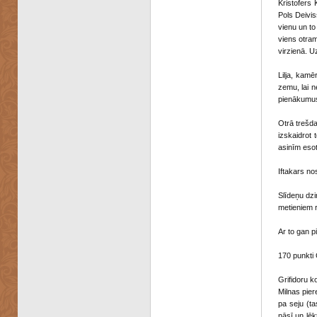
Kristofers 
Pols Deivis
vienu un to
viens otra
virzienā. U
Lilja, kamē
zemu, lai n
pienākumus
Otrā trešda
izskaidrot 
asinīm esot
Iftakars n
Slīdeņu dzi
metieniem r
Ar to gan p
170 punkti 
Grifidoru k
Milnas pier
pa seju (ta
nāsī un lēk