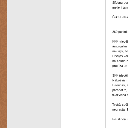
Slīdeņu pus
metieni tam
Ērika Delei
260 punkti 
KKK triecēj
āmurgalvu u
nav ilgs, b
Bīstlijas k
ka zaudē m
precīza un
SKK triecē
Nākošais ma
Džounss, sa
parādot to,
tikai viena
Trešā spēl
negrasās. D
Pie slīdeņu