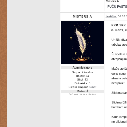
Misters Ā.
|
PŪČU PASTS
MISTERS Ā
Iesūtīts:
04.03.
KKK:SKK
8. marts
, 
Un šīs di
tabulas apa
Šī spēle ir
atvaļinājumu
Administrators
Maču atklā
Grupa: Pārvalde
gara augum
Raksti: 34
atrasta os
Sirpi: 43
neatpalikt 
Dzīvnieks:
0
Biedra krājumi:
Skatīt
Misters Ā
Slīdeņa sar
ČUČ KOPTELPAS DĪVĀNĀ
Slīdeņu Eil
bumbām un Kr
Kāds lampu 
no slīdeņu 