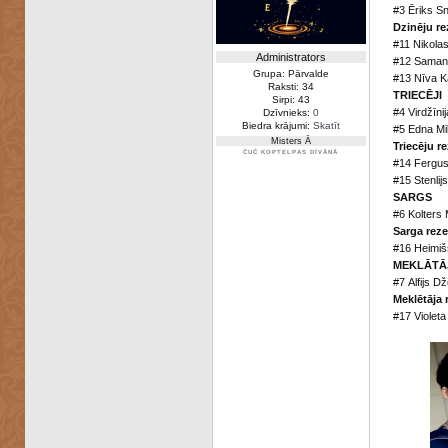
#3 Ēriks S
Dzinēju re
#11 Nikola
Administrators
#12 Samant
Grupa: Pārvalde
#13 Nīva K
Raksti: 34
TRIECĒJI
Sirpi: 43
#4 Virdžīnij
Dzīvnieks:
0
Biedra krājumi:
Skatīt
#5 Edna Mi
Misters Ā
Triecēju re
ČUČ KOPTELPAS DĪVĀNĀ
#14 Fergus
#15 Stenli
SARGS
#6 Kolters
Sarga reze
#16 Heimiš
MEKLĀTĀ
#7 Alfijs D
Meklētāja 
#17 Viole