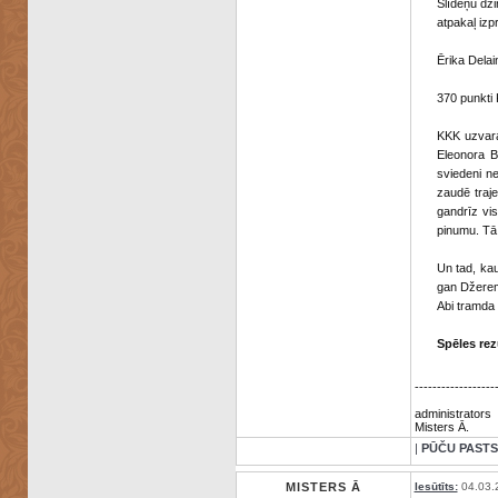
Slīdeņu dzi
atpakaļ izpr
Ērika Delain
370 punkti 
KKK uzvara 
Eleonora B
sviedeni ne
zaudē traje
gandrīz vis
pinumu. Tā 
Un tad, kau
gan Džeremi
Abi tramda 
Spēles rez
------------------
administrators
Misters Ā.
|
PŪČU PASTS
MISTERS Ā
Iesūtīts:
04.03.