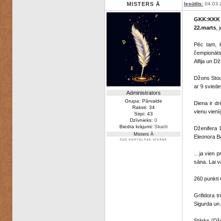
MISTERS Ā
Iesūtīts:
04.03.
GKK:KKK
22.marts
, 
Pēc tam, k
čempionāts,
Alfija un 
Džons Stoun
ar 9 sviede
Administrators
Grupa: Pārvalde
Diena ir dr
Raksti: 34
vienu vienī
Sirpi: 43
Dzīvnieks:
0
Biedra krājumi:
Skatīt
Dženifera 
Misters Ā
Eleonora Ba
ČUČ KOPTELPAS DĪVĀNĀ
…ja vien pr
sāna. Lai v
260 punkti 
Grifidora t
Sigurda un 
Stārks (Džo