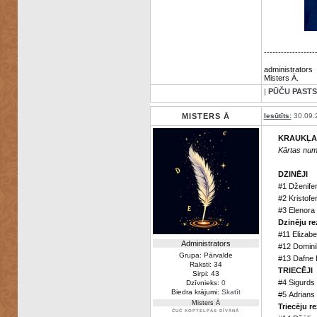
------------------
administrators
Misters Ā.
|
PŪČU PASTS
MISTERS Ā
Iesūtīts:
30.09.
KRAUKĻA
Kārtas num
DZINĒJI
#1 Dženife
#2 Kristofe
#3 Elenora 
Dzinēju re
#11 Elizabe
Administrators
#12 Domini
Grupa: Pārvalde
#13 Dafne 
Raksti: 34
TRIECĒJI
Sirpi: 43
#4 Sigurds
Dzīvnieks:
0
Biedra krājumi:
Skatīt
#5 Adrians
Misters Ā
Triecēju re
ČUČ KOPTELPAS DĪVĀNĀ