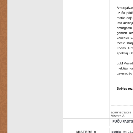
Āmurgalvas 
uz šo pēdēj
metās ceļā 
īsto aicinā
āmurgalvu 
gandrīz ai
kaucekli, 
izvēle sta
Koens. Gri
spēlētāju, 
Lūk! Pierād
meklējumos
uzvarot šo 
Spēles rez
------------------
administrators
Misters Ā.
|
PŪČU PASTS
MISTERS Ā
Iesūtīts:
04.03.