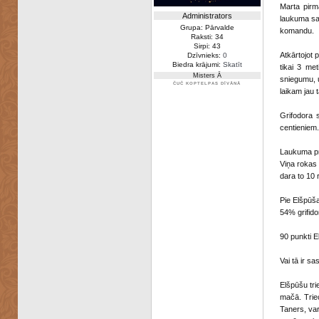
Marta pirm
Administrators
laukuma sat
Grupa: Pārvalde
komandu.
Raksti: 34
Sirpi: 43
Atkārtojot 
Dzīvnieks:
0
Biedra krājumi:
Skatīt
tikai 3 me
Misters Ā
sniegumu, 
ČUČ KOPTELPAS DĪVĀNĀ
laikam jau 
Grifodora 
centieniem.
Laukuma pr
Viņa rokas 
dara to 10 
Pie Elšpūša
54% grifid
90 punkti E
Vai tā ir s
Elšpūšu tri
mačā. Triec
Taners, var