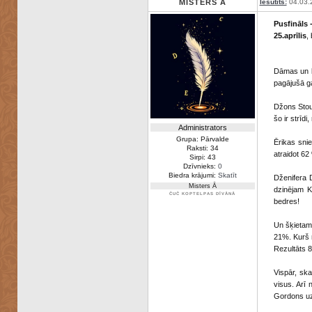
MISTERS Ā
Iesūtīts:
04.03.
Pusfināls
25.aprīlis
,
Dāmas un ku
pagājušā ga
Džons Stou
šo ir strīd
Administrators
Grupa: Pārvalde
Ērikas snie
Raksti: 34
atraidot 6
Sirpi: 43
Dzīvnieks:
0
Biedra krājumi:
Skatīt
Dženifera 
Misters Ā
dzinējam K
ČUČ KOPTELPAS DĪVĀNĀ
bedres!
Un šķietami
21%. Kurš 
Rezultāts 8
Vispār, ska
visus. Arī
Gordons uz 