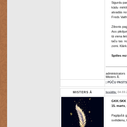
Sigurdu par
kādu mirkli
atvadās no 
Freds Vaithi
Zibsnis pag
Ass pikējum
tā viena li
taču tas n
zemi. Klārk
Spēles rez
------------------
administrators
Misters Ā.
|
PŪČU PASTS
MISTERS Ā
Iesūtīts:
04.03.
GKK:SKK
15. marts
,
Pagājušā g
svētdienu, 