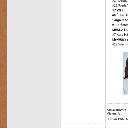
#14 Džūlija
#15 Freds V
SARGS
#6 Ērika De
Sarga reze
#16 Džere
MEKLĀTĀ
#7 Kara Hār
Meklētāja 
#17 Viljam
------------------
administrators
Misters Ā.
|
PŪČU PASTS