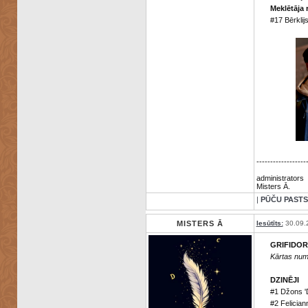
Meklētāja 
#17 Bērklij
------------------
administrators
Misters Ā.
|
PŪČU PASTS
MISTERS Ā
Iesūtīts:
30.09.
GRIFIDO
Kārtas num
DZINĒJI
#1 Džons '
#2 Felicia