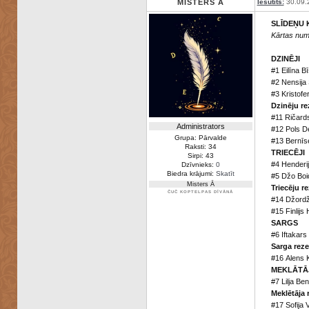
MISTERS Ā
Iesūtīts:
30.09.
SLĪDEŅU
Kārtas num
DZINĒJI
#1 Eilīna Bīs
#2 Nensija
#3 Kristofe
Dzinēju re
#11 Ričards
Administrators
#12 Pols De
Grupa: Pārvalde
#13 Bernīs
Raksti: 34
TRIECĒJI
Sirpi: 43
#4 Henderi
Dzīvnieks:
0
Biedra krājumi:
Skatīt
#5 Džo Boi
Misters Ā
Triecēju re
ČUČ KOPTELPAS DĪVĀNĀ
#14 Džordž
#15 Finlijs
SARGS
#6 Iftakars
Sarga reze
#16 Alens 
MEKLĀTĀ
#7 Lilja Be
Meklētāja 
#17 Sofija 