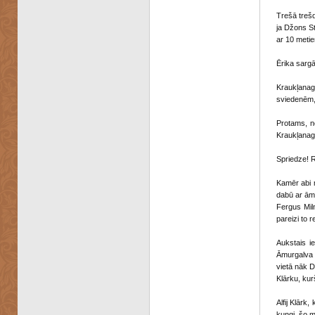
Trešā trešd
ja Džons S
ar 10 meti
Ērika sargā
Kraukļanagi
sviedenēm, 
Protams, n
Kraukļana
Spriedze! R
Kamēr abi m
dabū ar āmu
Fergus Mil
pareizi to
Aukstais ie
Āmurgalva i
vietā nāk D
Klārku, kur
Alfij Klār
kungi, šo m