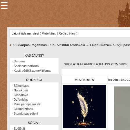
☰
×
Sarunu
pavediens
Laipni lūdzam, viesi (
Pieteikties
|
Reģistrēties
)
Manas
piezīmes
●
Cūkkārpas Raganības un burvestību arodskola
→
Laipni lūdzam burvju pasa
Grāmatzīmes
KAS JAUNS?
Šodienas
·
Sarunas
notikumi
SKOLA: KALAMBOLA KAUSS 2025./2026.
·
Šodienas notikumi
·
Kopš pēdējā apmeklējuma
Laupītāju
karte
NODERĪGI
MISTERS Ā
Iesūtīts:
30.09.
·
Sākumlapa
·
Noteikumi
Visatcera
·
Glabātava
almanahs
·
Dzīvnieks
·
Mani pēdējie raksti
Arhīvs
·
Grāmatzīmes
·
Stundu pavedieni
SOCIĀLI
·
Spēlētāji