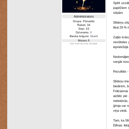
Spēli uzsā
papēžiem m
stīpām.
Administrators
Grupa: Pārvalde
Slīdeņu stī
Raksti: 34
tikai 29 % 
Sirpi: 43
Dzīvnieks:
0
Biedra krājumi:
Skatīt
Zaļās krāsa
Misters Ā
nevēloties 
ČUČ KOPTELPAS DĪVĀNĀ
iepriekšējā 
Nedomājiet,
sargāt nos
Rezultāts -
Slīdeņu tri
biedirem, b
Feliciannai
aizlido pi
nebeidzās, 
ģīmja var r
viņa vietā.
Tam, ka Slī
Eilīnas li