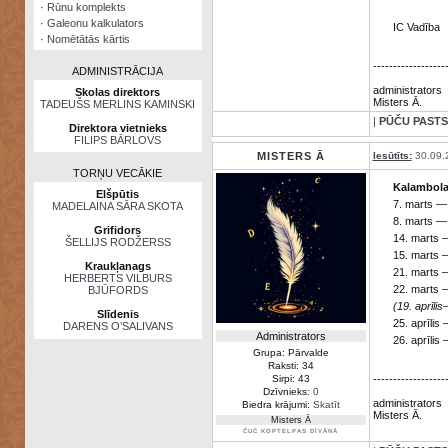
·
Rūnu komplekts
·
Galeonu kalkulators
IC Vadība
·
Nomētātās kārtis
------------------
ADMINISTRĀCIJA
administrators
Skolas direktors
Misters Ā.
TADEUŠS MERLINS KAMINSKI
|
PŪČU PASTS
Direktora vietnieks
FILIPS BĀRLOVS
MISTERS Ā
Iesūtīts:
30.09.
TORŅU VECĀKIE
Kalambola 
Elšpūtis
7. marts —
MADELAINA SĀRA SKOTA
8. marts —
Grifidors
14. marts 
ŠELLIJS RODŽERSS
15. marts 
Kraukļanags
21. marts 
HERBERTS VILBURS
22. marts 
BJŪFORDS
(19. aprīli
Slīdenis
25. aprīli
DARENS O’SALIVANS
Administrators
26. aprīli
Grupa: Pārvalde
Raksti: 34
Sirpi: 43
------------------
Dzīvnieks:
0
administrators
Biedra krājumi:
Skatīt
Misters Ā.
Misters Ā
ČUČ KOPTELPAS DĪVĀNĀ