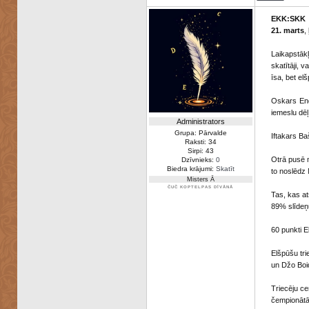
EKK:SKK
21. marts
,
Laikapstākļ
skatītāji, 
īsa, bet el
Oskars End
iemeslu dēļ
Administrators
Grupa: Pārvalde
Iftakars Ba
Raksti: 34
Sirpi: 43
Otrā pusē m
Dzīvnieks:
0
Biedra krājumi:
Skatīt
to noslēdz 
Misters Ā
ČUČ KOPTELPAS DĪVĀNĀ
Tas, kas at
89% slīdeņ
60 punkti E
Elšpūšu tri
un Džo Boi
Triecēju ce
čempionātā