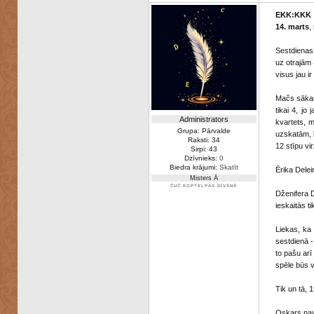
EKK:KKK
14. marts
,
Sestdienas
uz otrajām
visus jau ir
Mačs sākas
tikai 4, jo
Administrators
kvartets, 
Grupa: Pārvalde
uzskatām, k
Raksti: 34
12 stīpu vi
Sirpi: 43
Dzīvnieks:
0
Biedra krājumi:
Skatīt
Ērika Delei
Misters Ā
ČUČ KOPTELPAS DĪVĀNĀ
Dženifera 
ieskaitās ti
Liekas, ka
sestdienā -
to pašu arī
spēle būs v
Tik un tā, 
Oskars nav 