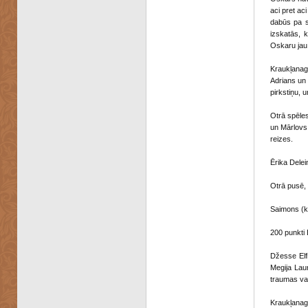
aci pret ac
dabūs pa s
izskatās, 
Oskaru jau 
Kraukļanag
Adrians un
pirkstiņu, 
Otrā spēles
un Mārlovs 
reizes.
Ērika Delei
Otrā pusē, 
Saimons (ku
200 punkti 
Džesse Elf
Megija Laur
traumas vai
Kraukļanag