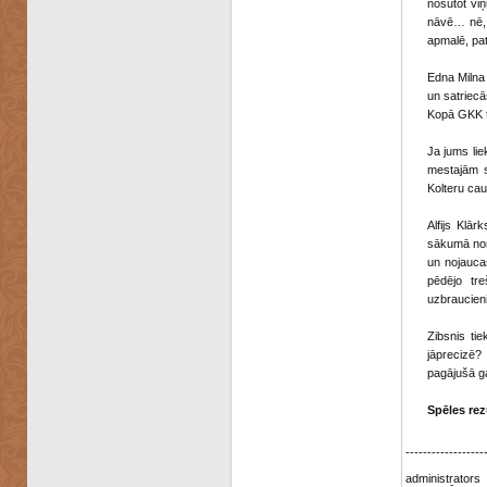
nosūtot viņ
nāvē… nē, n
apmalē, pat
Edna Milna 
un satriecā
Kopā GKK tr
Ja jums lie
mestajām s
Kolteru caur
Alfijs Klā
sākumā nonā
un nojauca
pēdējo tre
uzbraucien
Zibsnis ti
jāprecizē?
pagājušā g
Spēles rez
------------------
administrators