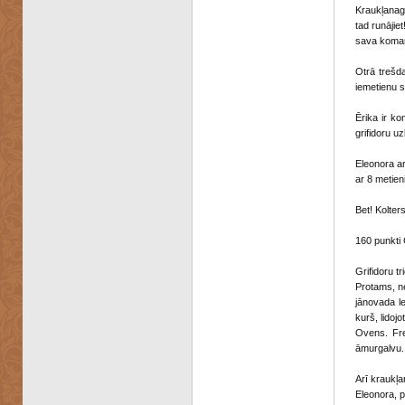
Kraukļanagu
tad runājie
sava komand
Otrā trešd
iemetienu s
Ērika ir ko
grifidoru u
Eleonora ar
ar 8 metien
Bet! Kolter
160 punkti 
Grifidoru t
Protams, ne
jānovada l
kurš, lidoj
Ovens. Fre
āmurgalvu.
Arī kraukļa
Eleonora, p