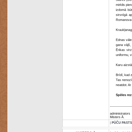
mirklis pie
izdomā būt
sirsnīgā ap
Romanova-O
Kraukļanagi
Ednas vāle 
gana vājš, 
Ērikas vir
uniformu, v
Karu aizstā
Brīdī, kad 
Tas nenozīm
neatdot. Ar
Spēles rez
------------------
administrators
Misters Ā.
|
PŪČU PASTS