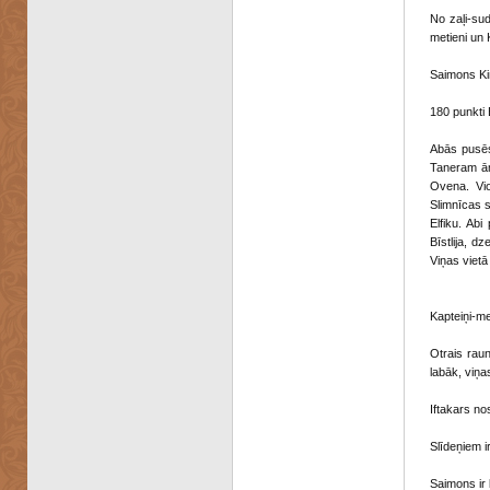
No zaļi-su
metieni un K
Saimons Kin
180 punkti 
Abās pusēs
Taneram ām
Ovena. Vio
Slimnīcas 
Elfiku. Abi
Bīstlija, d
Viņas vietā
Kapteiņi-me
Otrais raun
labāk, viņa
Iftakars no
Slīdeņiem i
Saimons ir