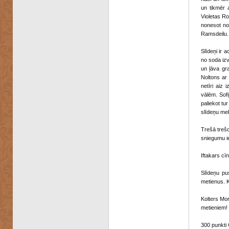
un tikmēr 
Violetas Ro
nonesot no 
Ramsdeilu. 
Slīdeņi ir a
no soda izv
un ļāva gra
Noltons ar v
netīri aiz 
vālēm. Sof
paliekot tu
slīdeņu mek
Trešā trešd
sniegumu ie
Iftakars cī
Slīdeņu pu
metienus. Kr
Kolters Mo
metieniem!
300 punkti 