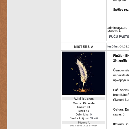
Spēles re
------------------
administrators
Misters Ā.
|
PŪČU PASTS
MISTERS Ā
Iesūtīts:
04.03.
Fināls - 
26. aprīlis
,
Čempionāt
nepārsteidz
apkopoja li
Paši spēlēt
brutalitāte
Administrators
rīkojumi k
Grupa: Pārvalde
Raksti: 34
Oskars End
Sirpi: 43
savas 5.
Dzīvnieks:
0
Biedra krājumi:
Skatīt
Misters Ā
Iftakars Ba
ČUČ KOPTELPAS DĪVĀNĀ