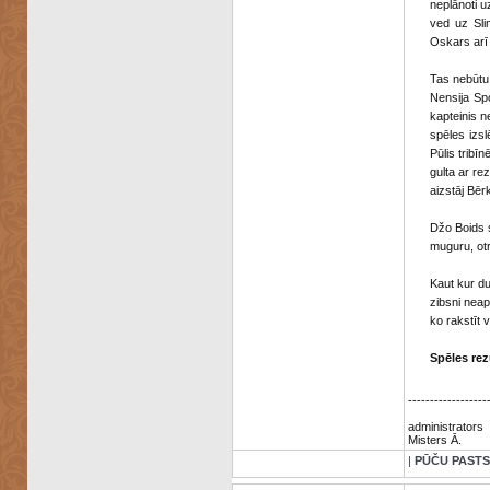
neplānoti u
ved uz Sli
Oskars arī
Tas nebūtu 
Nensija Spo
kapteinis n
spēles izs
Pūlis tribī
gulta ar re
aizstāj Bēr
Džo Boids s
muguru, otr
Kaut kur du
zibsni neap
ko rakstīt
Spēles rez
------------------
administrators
Misters Ā.
|
PŪČU PASTS