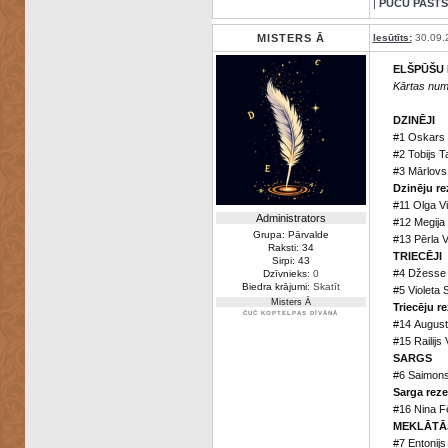
|
PŪČU PASTS
MISTERS Ā
Iesūtīts:
30.09.
ELŠPŪŠU
Kārtas num
DZINĒJI
#1 Oskars 
#2 Tobijs 
#3 Mārlovs
Dzinēju re
#11 Olga V
Administrators
#12 Megija 
Grupa: Pārvalde
#13 Pērla V
Raksti: 34
TRIECĒJI
Sirpi: 43
#4 Džesse 
Dzīvnieks:
0
Biedra krājumi:
Skatīt
#5 Violeta
Misters Ā
Triecēju re
ČUČ KOPTELPAS DĪVĀNĀ
#14 August
#15 Railijs
SARGS
#6 Saimons
Sarga reze
#16 Nina F
MEKLĀTĀ
#7 Entonijs