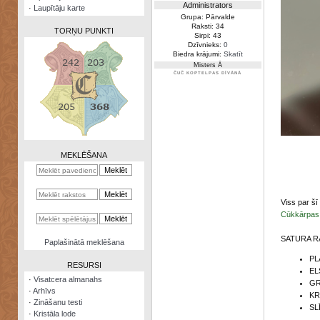
Administrators
·
Laupītāju karte
Grupa: Pārvalde
Raksti: 34
TORŅU PUNKTI
Sirpi: 43
Dzīvnieks:
0
Biedra krājumi:
Skatīt
Misters Ā
ČUČ KOPTELPAS DĪVĀNĀ
Zināšanu
testi
Kristāla
lode
MEKLĒŠANA
Rūnu
komplekts
Viss par šī
Galeonu
Cūkkārpas
kalkulators
SATURA R
Nomētātās
Paplašinātā meklēšana
kārtis
PL
RESURSI
EL
·
Visatcera almanahs
GR
·
Arhīvs
KR
·
Zināšanu testi
SL
·
Kristāla lode