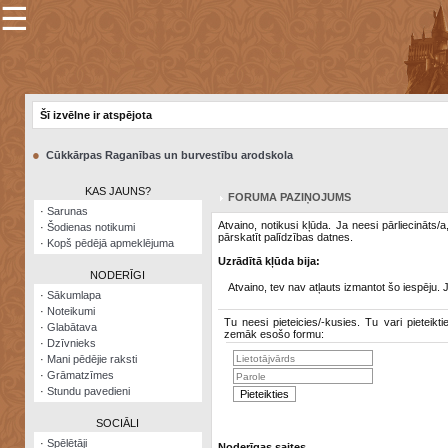
☰
×
Sarunu
pavediens
Šī izvēlne ir atspējota
Manas
piezīmes
●
Cūkkārpas Raganības un burvestību arodskola
Grāmatzīmes
KAS JAUNS?
FORUMA PAZIŅOJUMS
Šodienas
·
Sarunas
notikumi
Atvaino, notikusi kļūda. Ja neesi pārliecināts/
·
Šodienas notikumi
pārskatīt palīdzības datnes.
·
Kopš pēdējā apmeklējuma
Laupītāju
Uzrādītā kļūda bija:
karte
NODERĪGI
Atvaino, tev nav atļauts izmantot šo iespēju. 
·
Sākumlapa
·
Noteikumi
Visatcera
Tu neesi pieteicies/-kusies. Tu vari pieteikti
·
Glabātava
almanahs
zemāk esošo formu:
·
Dzīvnieks
·
Mani pēdējie raksti
Arhīvs
·
Grāmatzīmes
·
Stundu pavedieni
SOCIĀLI
·
Spēlētāji
Noderīgas saites