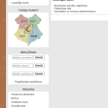
·
Laupītāju karte
·
Aizmirstas paroles atgūšana
·
Palīdzības faili
TORŅU PUNKTI
·
Sazināties ar foruma administratoru
Zināšanu
testi
Kristāla
lode
MEKLĒŠANA
Rūnu
komplekts
Galeonu
kalkulators
Nomētātās
Paplašinātā meklēšana
kārtis
RESURSI
·
Visatcera almanahs
·
Arhīvs
·
Zināšanu testi
·
Kristāla lode