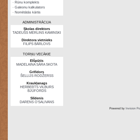
·
Rūnu komplekts
·
Galeonu kalkulators
·
Nomētātās kārtis
ADMINISTRĀCIJA
Skolas direktors
TADEUŠS MERLINS KAMINSKI
Direktora vietnieks
FILIPS BĀRLOVS
TORŅU VECĀKIE
Elšpūtis
MADELAINA SĀRA SKOTA
Grifidors
ŠELLIJS RODŽERSS
Kraukļanags
HERBERTS VILBURS
BJŪFORDS
Slīdenis
DARENS O’SALIVANS
Powered by
Invision P