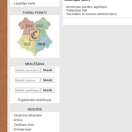
·
Laupītāju karte
·
Aizmirstas paroles atgūšana
·
Palīdzības faili
TORŅU PUNKTI
·
Sazināties ar foruma administratoru
Zināšanu
testi
Kristāla
lode
MEKLĒŠANA
Rūnu
komplekts
Galeonu
kalkulators
Nomētātās
Paplašinātā meklēšana
kārtis
RESURSI
·
Visatcera almanahs
·
Arhīvs
·
Zināšanu testi
·
Kristāla lode