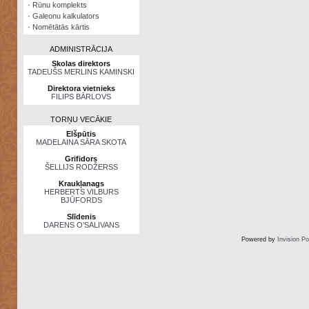
·
Rūnu komplekts
·
Galeonu kalkulators
·
Nomētātās kārtis
ADMINISTRĀCIJA
Skolas direktors
TADEUŠS MERLINS KAMINSKI
Direktora vietnieks
FILIPS BĀRLOVS
TORŅU VECĀKIE
Elšpūtis
MADELAINA SĀRA SKOTA
Grifidors
ŠELLIJS RODŽERSS
Kraukļanags
HERBERTS VILBURS
BJŪFORDS
Slīdenis
DARENS O’SALIVANS
Powered by
Invision P