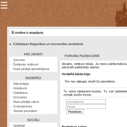
☰
×
Sarunu
pavediens
Šī izvēlne ir atspējota
Manas
piezīmes
●
Cūkkārpas Raganības un burvestību arodskola
Grāmatzīmes
KAS JAUNS?
FORUMA PAZIŅOJUMS
Šodienas
·
Sarunas
notikumi
Atvaino, notikusi kļūda. Ja neesi pārliecināts/
·
Šodienas notikumi
pārskatīt palīdzības datnes.
·
Kopš pēdējā apmeklējuma
Laupītāju
Uzrādītā kļūda bija:
karte
NODERĪGI
Tev nav atļaujas skatīt šo pavedienu
·
Sākumlapa
·
Noteikumi
Visatcera
Tu neesi pieteicies/-kusies. Tu vari pieteikti
·
Glabātava
almanahs
zemāk esošo formu:
·
Dzīvnieks
·
Mani pēdējie raksti
Arhīvs
·
Grāmatzīmes
·
Stundu pavedieni
SOCIĀLI
·
Spēlētāji
Noderīgas saites