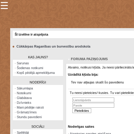
☰
×
Sarunu
pavediens
Šī izvēlne ir atspējota
Manas
piezīmes
●
Cūkkārpas Raganības un burvestību arodskola
Grāmatzīmes
KAS JAUNS?
FORUMA PAZIŅOJUMS
Šodienas
·
Sarunas
notikumi
Atvaino, notikusi kļūda. Ja neesi pārliecināts
·
Šodienas notikumi
·
Kopš pēdējā apmeklējuma
Uzrādītā kļūda bija:
Laupītāju
karte
NODERĪGI
Tev nav atļaujas skatīt šo pavedienu
·
Sākumlapa
Tu neesi pieteicies/-kusies. Tu vari pieteik
·
Noteikumi
Visatcera
·
Glabātava
almanahs
·
Dzīvnieks
·
Mani pēdējie raksti
Arhīvs
·
Grāmatzīmes
·
Stundu pavedieni
SOCIĀLI
Noderīgas saites
·
Spēlētāji
·
Aizmirstas paroles atgūšana