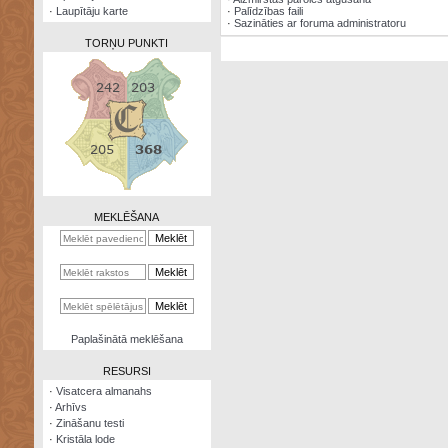
·
Laupītāju karte
·
Palīdzības faili
·
Sazināties ar foruma administratoru
TORŅU PUNKTI
Zināšanu
testi
Kristāla
lode
MEKLĒŠANA
Rūnu
komplekts
Galeonu
kalkulators
Nomētātās
Paplašinātā meklēšana
kārtis
RESURSI
·
Visatcera almanahs
·
Arhīvs
·
Zināšanu testi
·
Kristāla lode