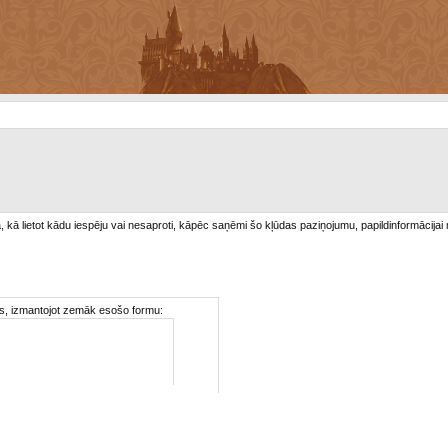
/a, kā lietot kādu iespēju vai nesaproti, kāpēc saņēmi šo kļūdas paziņojumu, papildinformācijai
ties, izmantojot zemāk esošo formu: