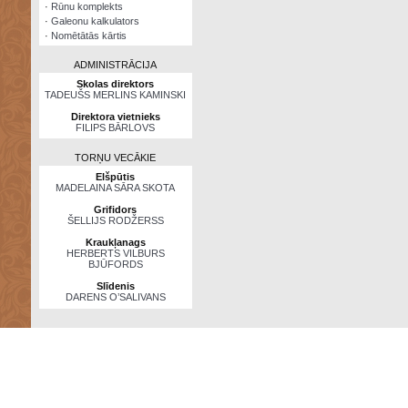
·
Rūnu komplekts
·
Galeonu kalkulators
·
Nomētātās kārtis
ADMINISTRĀCIJA
Skolas direktors
TADEUŠS MERLINS KAMINSKI
Direktora vietnieks
FILIPS BĀRLOVS
TORŅU VECĀKIE
Elšpūtis
MADELAINA SĀRA SKOTA
Grifidors
ŠELLIJS RODŽERSS
Kraukļanags
HERBERTS VILBURS
BJŪFORDS
Slīdenis
DARENS O’SALIVANS