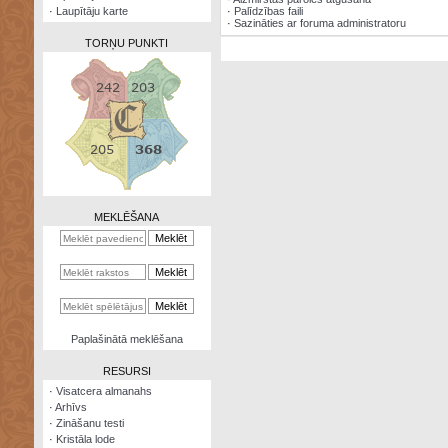
·
Laupītāju karte
·
Palīdzības faili
·
Sazināties ar foruma administratoru
TORŅU PUNKTI
Zināšanu
testi
Kristāla
lode
MEKLĒŠANA
Rūnu
komplekts
Galeonu
kalkulators
Nomētātās
Paplašinātā meklēšana
kārtis
RESURSI
·
Visatcera almanahs
·
Arhīvs
·
Zināšanu testi
·
Kristāla lode