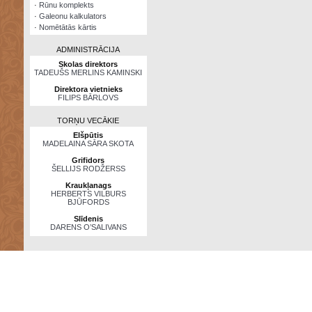
·
Rūnu komplekts
·
Galeonu kalkulators
·
Nomētātās kārtis
ADMINISTRĀCIJA
Skolas direktors
TADEUŠS MERLINS KAMINSKI
Direktora vietnieks
FILIPS BĀRLOVS
TORŅU VECĀKIE
Elšpūtis
MADELAINA SĀRA SKOTA
Grifidors
ŠELLIJS RODŽERSS
Kraukļanags
HERBERTS VILBURS
BJŪFORDS
Slīdenis
DARENS O’SALIVANS