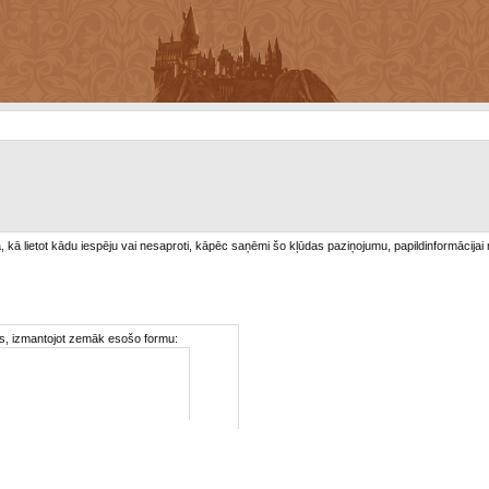
/a, kā lietot kādu iespēju vai nesaproti, kāpēc saņēmi šo kļūdas paziņojumu, papildinformācijai
ties, izmantojot zemāk esošo formu: