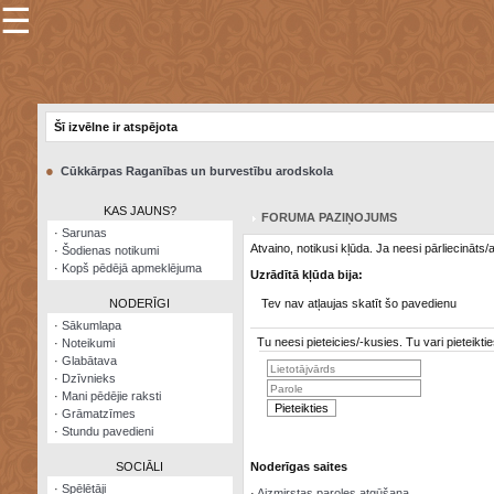
☰
×
Sarunu
pavediens
Šī izvēlne ir atspējota
Manas
piezīmes
●
Cūkkārpas Raganības un burvestību arodskola
Grāmatzīmes
KAS JAUNS?
FORUMA PAZIŅOJUMS
Šodienas
·
Sarunas
notikumi
Atvaino, notikusi kļūda. Ja neesi pārliecināts
·
Šodienas notikumi
·
Kopš pēdējā apmeklējuma
Uzrādītā kļūda bija:
Laupītāju
karte
NODERĪGI
Tev nav atļaujas skatīt šo pavedienu
·
Sākumlapa
Tu neesi pieteicies/-kusies. Tu vari pieteik
·
Noteikumi
Visatcera
·
Glabātava
almanahs
·
Dzīvnieks
·
Mani pēdējie raksti
Arhīvs
·
Grāmatzīmes
·
Stundu pavedieni
SOCIĀLI
Noderīgas saites
·
Spēlētāji
·
Aizmirstas paroles atgūšana