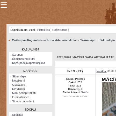
☰
×
Sarunu
pavediens
Laipni lūdzam, viesi (
Pieteikties
|
Reģistrēties
)
Manas
piezīmes
●
Cūkkārpas Raganības un burvestību arodskola
→
Sākumlapa
→
Sākumlapa
Grāmatzīmes
KAS JAUNS?
Šodienas
·
Sarunas
notikumi
2025./2026. MĀCĪBU GADA AKTUALITĀTE: 0
·
Šodienas notikumi
·
Kopš pēdējā apmeklējuma
Laupītāju
karte
NODERĪGI
INFO (PT)
Iesūtīts:
03.09.
·
Sākumlapa
MĀCĪ
Grupa: Palīgtēli
·
Noteikumi
Visatcera
Raksti: 255
·
Glabātava
almanahs
Sirpi: 202
·
Dzīvnieks
Dzīvnieks:
0
Biedra krājumi:
Skatīt
·
Mani pēdējie raksti
Arhīvs
·
Grāmatzīmes
ČUČ KOPTELPAS DĪVĀNĀ
·
Stundu pavedieni
SOCIĀLI
·
Spēlētāji