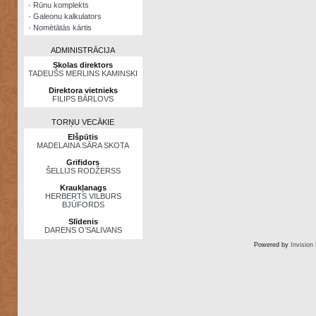
·
Rūnu komplekts
·
Galeonu kalkulators
·
Nomētātās kārtis
ADMINISTRĀCIJA
Skolas direktors
TADEUŠS MERLINS KAMINSKI
Direktora vietnieks
FILIPS BĀRLOVS
TORŅU VECĀKIE
Elšpūtis
MADELAINA SĀRA SKOTA
Grifidors
ŠELLIJS RODŽERSS
Kraukļanags
HERBERTS VILBURS
BJŪFORDS
Slīdenis
DARENS O’SALIVANS
Powered by
Invision