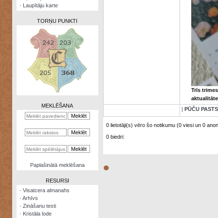
·
Laupītāju karte
TORŅU PUNKTI
Zināšanu
testi
Trīs trime
Kristāla
aktualitāt
lode
MEKLĒŠANA
|
PŪČU PASTS
Rūnu
komplekts
0 lietotāji(s) vēro šo notikumu (0 viesi un 0 anonī
0 biedri:
Galeonu
kalkulators
Nomētātās
●
Paplašinātā meklēšana
kārtis
RESURSI
·
Visatcera almanahs
·
Arhīvs
·
Zināšanu testi
·
Kristāla lode