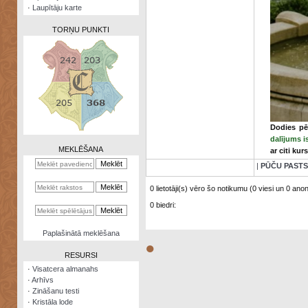
·
Laupītāju karte
TORŅU PUNKTI
Zināšanu
testi
Dodies pē
Kristāla
dalījums i
lode
MEKLĒŠANA
ar citi ku
Rūnu
|
PŪČU PASTS
komplekts
0 lietotāji(s) vēro šo notikumu (0 viesi un 0 anonī
Galeonu
0 biedri:
kalkulators
Nomētātās
Paplašinātā meklēšana
kārtis
●
RESURSI
·
Visatcera almanahs
·
Arhīvs
·
Zināšanu testi
·
Kristāla lode