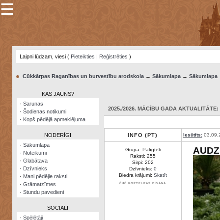
☰
×
Sarunu
pavediens
Laipni lūdzam, viesi (
Pieteikties
|
Reģistrēties
)
Manas
piezīmes
●
Cūkkārpas Raganības un burvestību arodskola
→
Sākumlapa
→
Sākumlapa
Grāmatzīmes
KAS JAUNS?
Šodienas
·
Sarunas
notikumi
2025./2026. MĀCĪBU GADA AKTUALITĀTE: 0
·
Šodienas notikumi
·
Kopš pēdējā apmeklējuma
Laupītāju
karte
NODERĪGI
INFO (PT)
Iesūtīts:
03.09.
·
Sākumlapa
AUDZ
Grupa: Palīgtēli
·
Noteikumi
Visatcera
Raksti: 255
·
Glabātava
almanahs
Sirpi: 202
·
Dzīvnieks
Dzīvnieks:
0
Biedra krājumi:
Skatīt
·
Mani pēdējie raksti
Arhīvs
·
Grāmatzīmes
ČUČ KOPTELPAS DĪVĀNĀ
·
Stundu pavedieni
SOCIĀLI
·
Spēlētāji