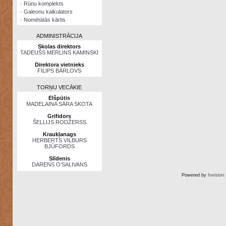
·
Rūnu komplekts
·
Galeonu kalkulators
·
Nomētātās kārtis
ADMINISTRĀCIJA
Skolas direktors
TADEUŠS MERLINS KAMINSKI
Direktora vietnieks
FILIPS BĀRLOVS
TORŅU VECĀKIE
Elšpūtis
MADELAINA SĀRA SKOTA
Grifidors
ŠELLIJS RODŽERSS
Kraukļanags
HERBERTS VILBURS
BJŪFORDS
Slīdenis
DARENS O’SALIVANS
Powered by
Invision