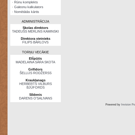
·
Rūnu komplekts
·
Galeonu kalkulators
·
Nomētātās kārtis
ADMINISTRĀCIJA
Skolas direktors
TADEUŠS MERLINS KAMINSKI
Direktora vietnieks
FILIPS BĀRLOVS
TORŅU VECĀKIE
Elšpūtis
MADELAINA SĀRA SKOTA
Grifidors
ŠELLIJS RODŽERSS
Kraukļanags
HERBERTS VILBURS
BJŪFORDS
Slīdenis
DARENS O’SALIVANS
Powered by
Invision P