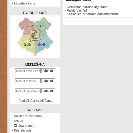
·
Laupītāju karte
·
Aizmirstas paroles atgūšana
·
Palīdzības faili
TORŅU PUNKTI
·
Sazināties ar foruma administratoru
Zināšanu
testi
Kristāla
lode
MEKLĒŠANA
Rūnu
komplekts
Galeonu
kalkulators
Nomētātās
Paplašinātā meklēšana
kārtis
RESURSI
·
Visatcera almanahs
·
Arhīvs
·
Zināšanu testi
·
Kristāla lode