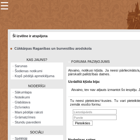
☰
×
Sarunu
pavediens
Šī izvēlne ir atspējota
Manas
piezīmes
●
Cūkkārpas Raganības un burvestību arodskola
Grāmatzīmes
KAS JAUNS?
FORUMA PAZIŅOJUMS
Šodienas
·
Sarunas
notikumi
Atvaino, notikusi kļūda. Ja neesi pārliecināts/
·
Šodienas notikumi
pārskatīt palīdzības datnes.
·
Kopš pēdējā apmeklējuma
Laupītāju
Uzrādītā kļūda bija:
karte
NODERĪGI
Atvaino, tev nav atļauts izmantot šo iespēju. 
·
Sākumlapa
·
Noteikumi
Visatcera
Tu neesi pieteicies/-kusies. Tu vari pieteikti
·
Glabātava
almanahs
zemāk esošo formu:
·
Dzīvnieks
·
Mani pēdējie raksti
Arhīvs
·
Grāmatzīmes
·
Stundu pavedieni
SOCIĀLI
·
Spēlētāji
Noderīgas saites