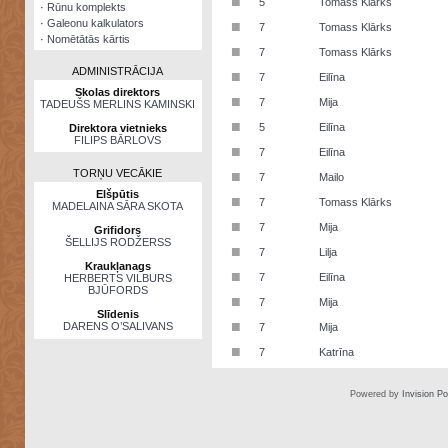
■
5
Tomass Klārks
·
Rūnu komplekts
·
Galeonu kalkulators
■
7
Tomass Klārks
·
Nomētātās kārtis
■
7
Tomass Klārks
ADMINISTRĀCIJA
■
7
Eilīna
Skolas direktors
■
7
Mija
TADEUŠS MERLINS KAMINSKI
■
5
Eilīna
Direktora vietnieks
FILIPS BĀRLOVS
■
7
Eilīna
TORŅU VECĀKIE
■
7
Mailo
Elšpūtis
■
7
Tomass Klārks
MADELAINA SĀRA SKOTA
■
7
Mija
Grifidors
ŠELLIJS RODŽERSS
■
7
Lilja
Kraukļanags
■
7
Eilīna
HERBERTS VILBURS
BJŪFORDS
■
7
Mija
Slīdenis
■
DARENS O’SALIVANS
7
Mija
■
7
Katrīna
Powered by
Invision P