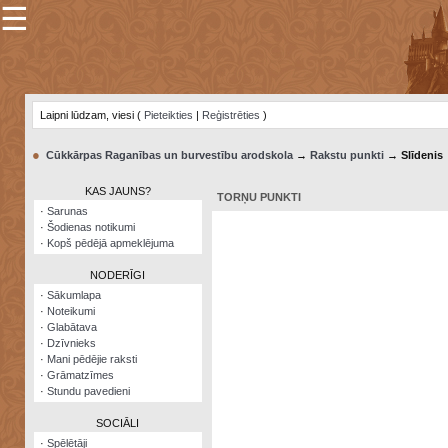
☰
×
Sarunu
pavediens
Laipni lūdzam, viesi (
Pieteikties
|
Reģistrēties
)
Manas
piezīmes
●
Cūkkārpas Raganības un burvestību arodskola
→
Rakstu punkti
→ Slīdenis
Grāmatzīmes
KAS JAUNS?
TORŅU PUNKTI
Šodienas
·
Sarunas
notikumi
·
Šodienas notikumi
·
Kopš pēdējā apmeklējuma
Laupītāju
karte
NODERĪGI
·
Sākumlapa
·
Noteikumi
Visatcera
·
Glabātava
almanahs
·
Dzīvnieks
·
Mani pēdējie raksti
Arhīvs
·
Grāmatzīmes
·
Stundu pavedieni
SOCIĀLI
·
Spēlētāji