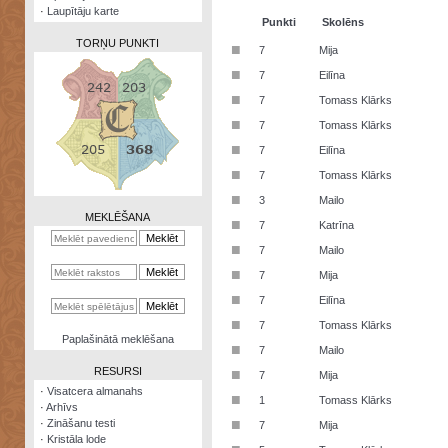
·
Laupītāju karte
Punkti
Skolēns
TORŅU PUNKTI
■
7
Mija
■
7
Eilīna
■
7
Tomass Klārks
■
7
Tomass Klārks
Zināšanu
■
7
Eilīna
testi
■
7
Tomass Klārks
Kristāla
■
3
Mailo
lode
MEKLĒŠANA
■
7
Katrīna
Rūnu
■
7
Mailo
komplekts
■
7
Mija
Galeonu
■
7
Eilīna
kalkulators
■
7
Tomass Klārks
Nomētātās
Paplašinātā meklēšana
■
kārtis
7
Mailo
RESURSI
■
7
Mija
·
Visatcera almanahs
■
1
Tomass Klārks
·
Arhīvs
■
·
Zināšanu testi
7
Mija
·
Kristāla lode