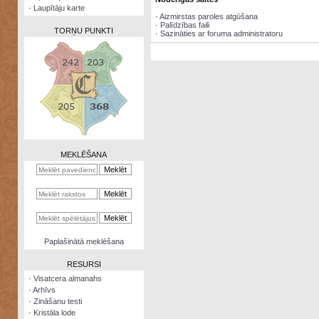
·
Laupītāju karte
·
Aizmirstas paroles atgūšana
·
Palīdzības faili
TORŅU PUNKTI
·
Sazināties ar foruma administratoru
Zināšanu
testi
Kristāla
lode
MEKLĒŠANA
Rūnu
komplekts
Galeonu
kalkulators
Nomētātās
Paplašinātā meklēšana
kārtis
RESURSI
·
Visatcera almanahs
·
Arhīvs
·
Zināšanu testi
·
Kristāla lode