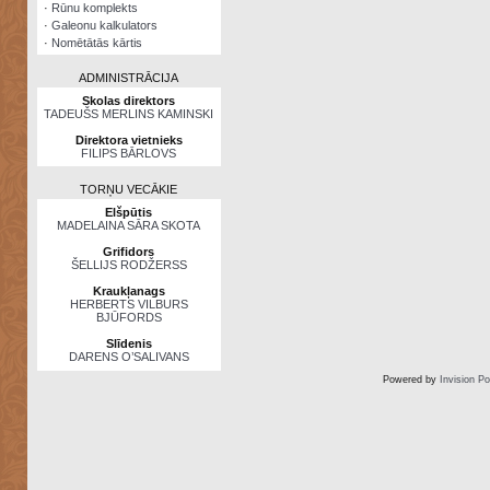
·
Rūnu komplekts
·
Galeonu kalkulators
·
Nomētātās kārtis
ADMINISTRĀCIJA
Skolas direktors
TADEUŠS MERLINS KAMINSKI
Direktora vietnieks
FILIPS BĀRLOVS
TORŅU VECĀKIE
Elšpūtis
MADELAINA SĀRA SKOTA
Grifidors
ŠELLIJS RODŽERSS
Kraukļanags
HERBERTS VILBURS
BJŪFORDS
Slīdenis
DARENS O’SALIVANS
Powered by
Invision P