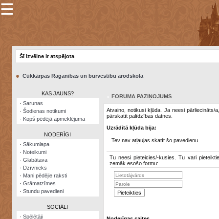
☰
×
Sarunu
pavediens
Šī izvēlne ir atspējota
Manas
piezīmes
●
Cūkkārpas Raganības un burvestību arodskola
Grāmatzīmes
KAS JAUNS?
FORUMA PAZIŅOJUMS
Šodienas
·
Sarunas
notikumi
Atvaino, notikusi kļūda. Ja neesi pārliecināts/
·
Šodienas notikumi
pārskatīt palīdzības datnes.
·
Kopš pēdējā apmeklējuma
Laupītāju
Uzrādītā kļūda bija:
karte
NODERĪGI
Tev nav atļaujas skatīt šo pavedienu
·
Sākumlapa
·
Noteikumi
Visatcera
Tu neesi pieteicies/-kusies. Tu vari pieteikti
·
Glabātava
almanahs
zemāk esošo formu:
·
Dzīvnieks
·
Mani pēdējie raksti
Arhīvs
·
Grāmatzīmes
·
Stundu pavedieni
SOCIĀLI
·
Spēlētāji
Noderīgas saites