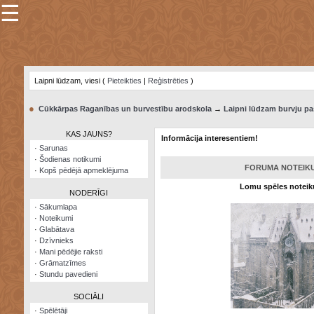
☰
×
Sarunu
pavediens
Laipni lūdzam, viesi (
Pieteikties
|
Reģistrēties
)
Manas
piezīmes
●
Cūkkārpas Raganības un burvestību arodskola
→
Laipni lūdzam burvju pa
Grāmatzīmes
KAS JAUNS?
Informācija interesentiem!
Šodienas
·
Sarunas
notikumi
·
Šodienas notikumi
FORUMA NOTEIK
·
Kopš pēdējā apmeklējuma
Laupītāju
Lomu spēles notei
karte
NODERĪGI
·
Sākumlapa
·
Noteikumi
Visatcera
·
Glabātava
almanahs
·
Dzīvnieks
·
Mani pēdējie raksti
Arhīvs
·
Grāmatzīmes
·
Stundu pavedieni
SOCIĀLI
·
Spēlētāji