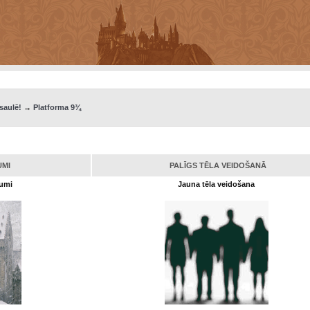
saulē!
→
Platforma 9¾
UMI
PALĪGS TĒLA VEIDOŠANĀ
kumi
Jauna tēla veidošana