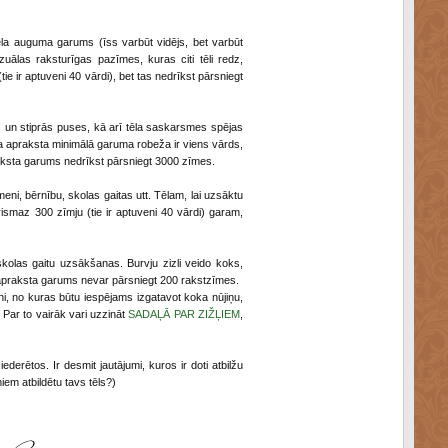
tēla auguma garums (īss varbūt vidējs, bet varbūt
uālas raksturīgas pazīmes, kuras citi tēli redz,
e ir aptuveni 40 vārdi), bet tas nedrīkst pārsniegt
ās un stiprās puses, kā arī tēla saskarsmes spējas
tura apraksta minimālā garuma robeža ir viens vārds,
praksta garums nedrīkst pārsniegt 3000 zīmes.
meni, bērnību, skolas gaitas utt. Tēlam, lai uzsāktu
smaz 300 zīmju (tie ir aptuveni 40 vārdi) garam,
skolas gaitu uzsākšanas. Burvju zizli veido koks,
a apraksta garums nevar pārsniegt 200 rakstzīmes.
ni, no kuras būtu iespējams izgatavot koka nūjiņu,
. Par to vairāk vari uzzināt
SADAĻĀ PAR ZIŽĻIEM
,
ederētos. Ir desmit jautājumi, kuros ir doti atbilžu
iem atbildētu tavs tēls?)