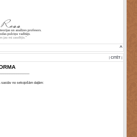
eorijas un analīzes profesors.
odas pulciņu vadītājs.
es jau esi zaudējis.”
^
|
CITĒT
|
FORMA
________________
 sastāv no sekojošām daļām: