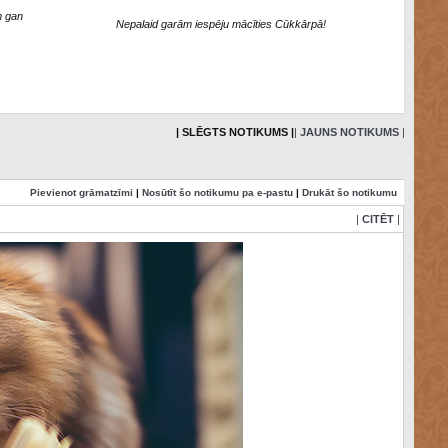
m gan
Nepalaid garām iespēju mācīties Cūkkārpā!
.
| SLĒGTS NOTIKUMS |
|
JAUNS NOTIKUMS
|
Pievienot grāmatzīmi
|
Nosūtīt šo notikumu pa e-pastu
|
Drukāt šo notikumu
|
CITĒT
|