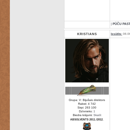
|
PŪČU PAS
KRISTIANS
Iesūtīts:
06.0
Grupa: V: Bijušais direktors
Raksti: 4 742
Sirpi: 263 100
Dzīvnieks:
1
Biedra krājumi:
Skatīt
ABSOLVENTS 2011./2012.