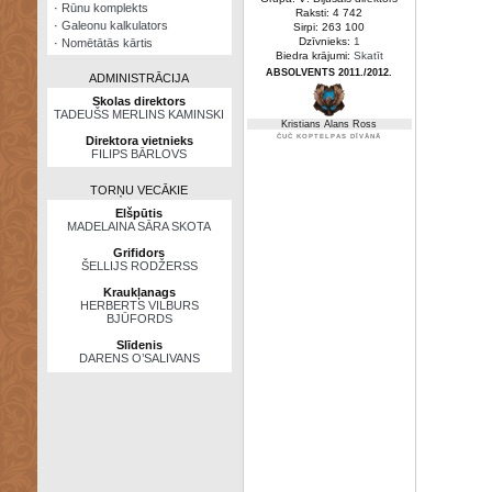
·
Rūnu komplekts
Raksti: 4 742
·
Galeonu kalkulators
Sirpi: 263 100
Dzīvnieks:
1
·
Nomētātās kārtis
Biedra krājumi:
Skatīt
ABSOLVENTS 2011./2012.
ADMINISTRĀCIJA
Skolas direktors
TADEUŠS MERLINS KAMINSKI
Kristians Alans Ross
ČUČ KOPTELPAS DĪVĀNĀ
Direktora vietnieks
FILIPS BĀRLOVS
TORŅU VECĀKIE
Elšpūtis
MADELAINA SĀRA SKOTA
Grifidors
ŠELLIJS RODŽERSS
Kraukļanags
HERBERTS VILBURS
BJŪFORDS
Slīdenis
DARENS O’SALIVANS