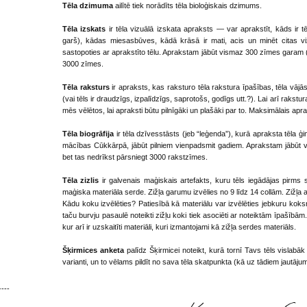
Tēla dzimuma
ailītē tiek norādīts tēla bioloģiskais dzimums.
Tēla izskats
ir tēla vizuālā izskata apraksts — var aprakstīt, kāds ir 
garš), kādas miesasbūves, kādā krāsā ir mati, acis un minēt citas viz
sastopoties ar aprakstīto tēlu. Aprakstam jābūt vismaz 300 zīmes garam (ti
3000 zīmes.
Tēla raksturs
ir apraksts, kas raksturo tēla rakstura īpašības, tēla vāj
(vai tēls ir draudzīgs, izpalīdzīgs, saprotošs, godīgs utt.?). Lai arī raks
mēs vēlētos, lai apraksti būtu pilnīgāki un plašāki par to. Maksimālais a
Tēla biogrāfija
ir tēla dzīvesstāsts (jeb “leģenda”), kurā apraksta tēla ģi
mācības Cūkkārpā, jābūt pilniem vienpadsmit gadiem. Aprakstam jābūt vi
bet tas nedrīkst pārsniegt 3000 rakstzīmes.
Tēla zizlis
ir galvenais maģiskais artefakts, kuru tēls iegādājas pirms 
maģiska materiāla serde. Zižļa garumu izvēlies no 9 līdz 14 collām. Zižļ
Kādu koku izvēlēties? Patiesībā kā materiālu var izvēlēties jebkuru koks
taču burvju pasaulē noteikti zižļu koki tiek asociēti ar noteiktām īpašībām
kur arī ir uzskaitīti materiāli, kuri izmantojami kā zižļa serdes materiāls.
Šķirmices anketa
palīdz Šķirmicei noteikt, kurā tornī Tavs tēls vislabāk i
varianti, un to vēlams pildīt no sava tēla skatpunkta (kā uz tādiem jautājum
----