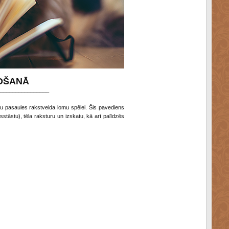
DOŠANĀ
________________
vju pasaules rakstveida lomu spēlei. Šis pavediens
sstāstu), tēla raksturu un izskatu, kā arī palīdzēs