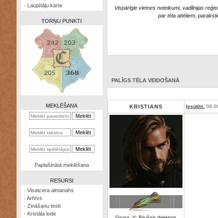
·
Laupītāju karte
Vispārīgie vietnes noteikumi, vadlīnijas reģis
par tēla attēliem, parakst
TORŅU PUNKTI
Zināšanu
testi
PALĪGS TĒLA VEIDOŠANĀ
Kristāla
lode
MEKLĒŠANA
KRISTIANS
Iesūtīts:
06.0
Rūnu
komplekts
Galeonu
kalkulators
Nomētātās
Paplašinātā meklēšana
kārtis
RESURSI
·
Visatcera almanahs
·
Arhīvs
·
Zināšanu testi
·
Kristāla lode
Grupa: V: Bijušais direktors