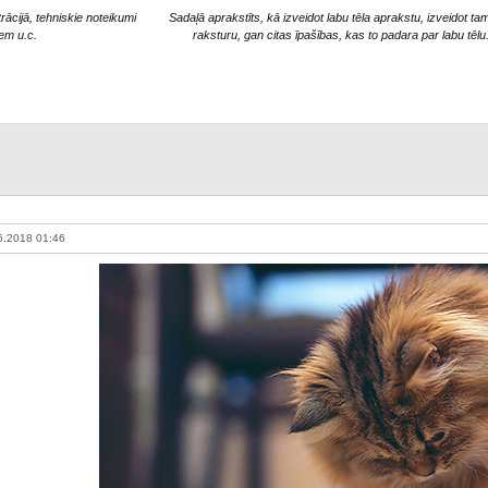
trācijā, tehniskie noteikumi
Sadaļā aprakstīts, kā izveidot labu tēla aprakstu, izveidot ta
iem u.c.
raksturu, gan citas īpašības, kas to padara par labu tēlu
6.2018 01:46