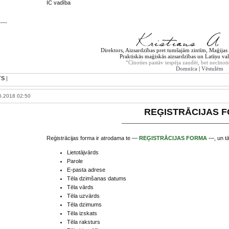
IC vadība
----
Direktors, Aizsardzības pret tumšajām zintīm, Maģijas t
Praktiskās maģiskās aizsardzības un Latīņu val
“Cīnoties pastāv iespēja zaudēt, bet necīnoti
Domnīca
|
Vēstulēm
TS
|
6.2018 02:50
REĢISTRĀCIJAS 
___________________________________
Reģistrācijas forma ir atrodama te —
REĢISTRĀCIJAS FORMA
—, un tā
Lietotājvārds
Parole
E-pasta adrese
Tēla dzimšanas datums
Tēla vārds
Tēla uzvārds
Tēla dzimums
Tēla izskats
Tēla raksturs