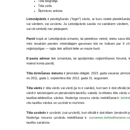
Tēla biogrāfija
Tēla zizlis
Šķirmices anketa
Lietotājvārds
ir pieslēgšanās (
“login”
) vārds, ar kuru notiek pieteikšanās 
vai vārdiem, vai uzvārdu. Ja Lietotājvārds sastāv no vairākiem vārdiem, 
vai citi simboli) nav pieļaujami.
Paroli
kopā ar Lietotājvārdu izmanto, lai pieteiktos vietnē, ieietu sava tēl
mēs iesakām paroles minimālajam garumam būt ne īsākam par 6 zīmēm,
reģistrjutīgas — tajās tiek atšķirti lielie un mazie burti.
E-pasta adrese
tiek izmantota, lai apstiprinātu reģistrēšanos forumā,
mainot konta paroli).
Tēla dzimšanas datums
ir jānorāda obligāti. 2023. gada vasaras pirm
no 2011. gada 1. septembra līdz 2012. gada 31. augustam.
Tēla vārds
ir tēla vārds vai vārdi (ja to ir vairāki), kuri tam ir doti oficiāli
vārdi ir latviskojami un pierakstāmi latviešu valodā. Izvēloties tēla vārdu 
tautībai atbilstošus vārdus. Noderīgs resurss vārdu meklēšanai ir:
behin
citu tautību vārdus un uzzināt to nozīmes.
Tēla uzvārds
ir uzvārds (vai uzvārdi), kuri oficiāli ir doti tēlam (ierakstīti 
Noderīgs resurss uzvārdu meklēšanai ir:
surnames.behindthename.c
tautību saraksta.