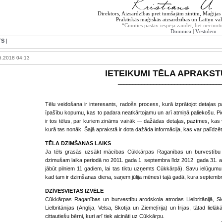
Direktors, Aizsardzības pret tumšajām zintīm, Maģijas t
Praktiskās maģiskās aizsardzības un Latīņu val
“Cīnoties pastāv iespēja zaudēt, bet necīnoti
Domnīca
|
Vēstulēm
TS
|
6.2018 04:13
IETEIKUMI TĒLA APRAKS
___________________________________
Tēlu veidošana ir interesants, radošs process, kurā izprātojot detaļas p
īpašību kopumu, kas to padara neatkārtojamu un arī atmiņā paliekošu. Pi
ir tos tēlus, par kuriem zināms vairāk — dažādas detaļas, pazīmes, kas vie
kurā tas nonāk. Šajā aprakstā ir dota dažāda informācija, kas var palīdzēt
TĒLA DZIMŠANAS LAIKS
Ja tēls grasās uzsākt mācības Cūkkārpas Raganības un burvestību 
dzimušam laika periodā no 2011. gada 1. septembra līdz 2012. gada 31. a
jābūt pilniem 11 gadiem, lai tas tiktu uzņemts Cūkkārpā). Savu ielūgum
kad tam ir dzimšanas diena, saņem jūlija mēnesī tajā gadā, kura septemb
DZĪVESVIETAS IZVĒLE
Cūkkārpas Raganības un burvestību arodskola atrodas Lielbritānijā, Sk
Lielbritānijas (Anglija, Velsa, Skotija un Ziemeļīrija) un Īrijas, tātad liel
cittautiešu bērni, kuri arī tiek aicināti uz Cūkkārpu.