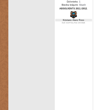
Dzīvnieks:
1
Biedra krājumi:
Skatīt
ABSOLVENTS 2011./2012.
Kristians Alans Ross
ČUČ KOPTELPAS DĪVĀNĀ