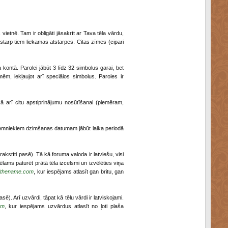
vietnē. Tam ir obligāti jāsakrīt ar Tava tēla vārdu,
starp tiem liekamas atstarpes. Citas zīmes (cipari
a kontā. Parolei jābūt 3 līdz 32 simbolus garai, bet
 iekļaujot arī speciālos simbolus. Paroles ir
 kā arī citu apstiprinājumu nosūtīšanai (piemēram,
ziemniekiem dzimšanas datumam jābūt laika periodā
 (ierakstīti pasē). Tā kā foruma valoda ir latviešu, visi
vēlams paturēt prātā tēla izcelsmi un izvēlēties viņa
dthename.com
, kur iespējams atlasīt gan britu, gan
pasē). Arī uzvārdi, tāpat kā tēlu vārdi ir latviskojami.
om
, kur iespējams uzvārdus atlasīt no ļoti plaša