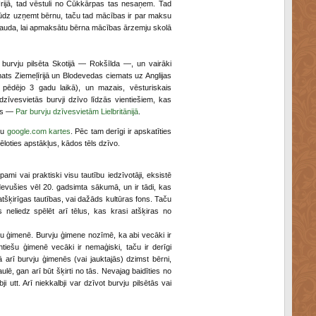
i Īrijā, tad vēstuli no Cūkkārpas tas nesaņem. Tad
n lūdz uzņemt bērnu, taču tad mācības ir par maksu
 nauda, lai apmaksātu bērna mācības ārzemju skolā
burvju pilsēta Skotijā — Rokšīlda —, un vairāki
mats Ziemeļīrijā un Blodevedas ciemats uz Anglijas
pēdējo 3 gadu laikā), un mazais, vēsturiskais
zīvesvietās burvji dzīvo līdzās vientiešiem, kas
jas —
Par burvju dzīvesvietām Lielbritānijā
.
tu
google.com kartes
. Pēc tam derīgi ir apskatīties
ztēloties apstākļus, kādos tēls dzīvo.
pami vai praktiski visu tautību iedzīvotāji, eksistē
u devušies vēl 20. gadsimta sākumā, un ir tādi, kas
 atšķirīgas tautības, vai dažāds kultūras fons. Taču
s neliedz spēlēt arī tēlus, kas krasi atšķiras no
iešu ģimenē. Burvju ģimene nozīmē, ka abi vecāki ir
tiešu ģimenē vecāki ir nemaģiski, taču ir derīgi
 arī burvju ģimenēs (vai jauktajās) dzimst bērni,
ulē, gan arī būt šķirti no tās. Nevajag baidīties no
 utt. Arī niekkalbji var dzīvot burvju pilsētās vai