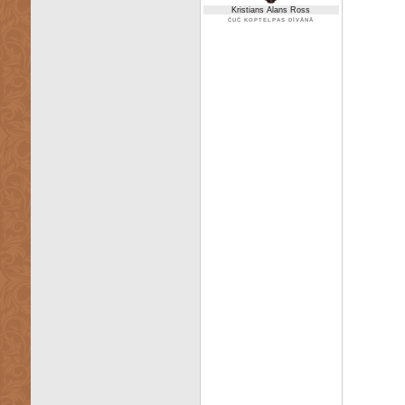
Kristians Alans Ross
ČUČ KOPTELPAS DĪVĀNĀ