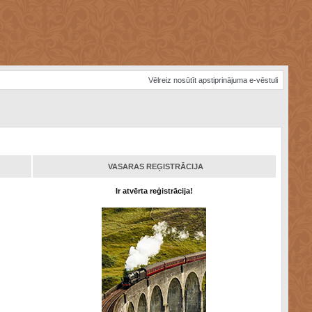
Vēlreiz nosūtīt apstiprinājuma e-vēstuli
VASARAS REĢISTRĀCIJA
Ir atvērta reģistrācija!