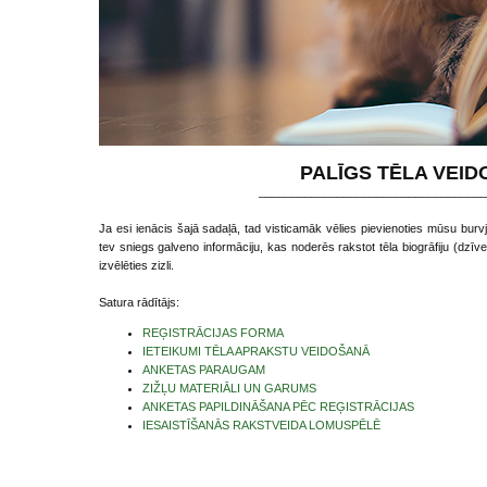
PALĪGS TĒLA VEI
___________________________________
Ja esi ienācis šajā sadaļā, tad visticamāk vēlies pievienoties mūsu bur
tev sniegs galveno informāciju, kas noderēs rakstot tēla biogrāfiju (dzīve
izvēlēties zizli.
Satura rādītājs:
REĢISTRĀCIJAS FORMA
IETEIKUMI TĒLA APRAKSTU VEIDOŠANĀ
ANKETAS PARAUGAM
ZIŽĻU MATERIĀLI UN GARUMS
ANKETAS PAPILDINĀŠANA PĒC REĢISTRĀCIJAS
IESAISTĪŠANĀS RAKSTVEIDA LOMUSPĒLĒ