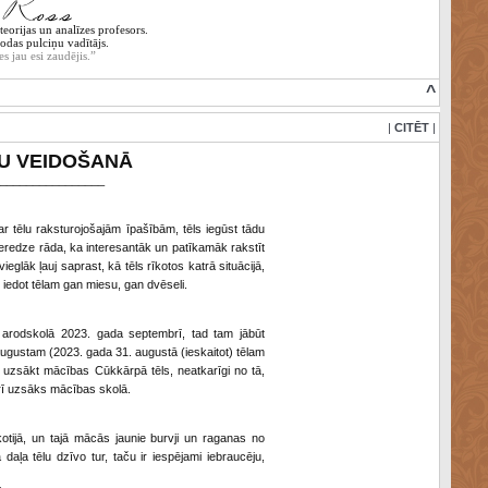
eorijas un analīzes profesors.
odas pulciņu vadītājs.
es jau esi zaudējis.”
^
|
CITĒT
|
TU VEIDOŠANĀ
________________
ar tēlu raksturojošajām īpašībām, tēls iegūst tādu
eredze rāda, ka interesantāk un patīkamāk rakstīt
glāk ļauj saprast, kā tēls rīkotos katrā situācijā,
 iedot tēlam gan miesu, gan dvēseli.
arodskolā 2023. gada septembrī, tad tam jābūt
ugustam (2023. gada 31. augustā (ieskaitot) tēlam
u uzsākt mācības Cūkkārpā tēls, neatkarīgi no tā,
rī uzsāks mācības skolā.
otijā, un tajā mācās jaunie burvji un raganas no
ākā daļa tēlu dzīvo tur, taču ir iespējami iebraucēju,