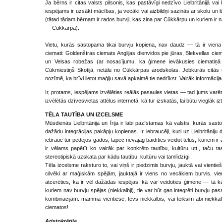
Ja bērns ir citas valsts pilsonis, kas pastāvīgi nedzīvo Lielbritānijā va
iespējams ir uzsākt mācības, ja vecāki vai aizbildņi sazinās ar skolu u
(tātad tādam bērnam ir rados burvji, kas zina par Cūkkārpu un kuriem ir
— Cūkkārpā).
Vietu, kurās sastopama tikai burvju kopiena, nav daudz — tā ir viena 
ciemati: Goldenšīras ciemats Anglijas dienvidos pie jūras, Blekvellas cie
un Velsas robežas (ar nosacījumu, ka ģimene ievākusies ciematiņā 
Cūkmiestiņš Skotijā, netālu no Cūkkārpas arodskolas. Jebkurās citās d
nozīmē, ka brīvi lietot maģiju savā apkaimē tie nedrīkst. Vairāk informāci
Ir, protams, iespējams izvēlēties reālās pasaules vietas — tad jums varē
izvēlētās dzīvesvietas attēlus internetā, kā tur izskatās, lai būtu vieglāk i
TĒLA TAUTĪBA UN IZCELSME
Mūsdienās Lielbritānija un Īrija ir labi pazīstamas kā valstis, kurās sasto
dažādu integrācijas pakāpju kopienas. Ir iebraucēji, kuri uz Lielbritānij
iebrauc tur pēdējos gados, tāpēc nevajag baidīties veidot tēlus, kuriem ir
ir vēlams papētīt ko vairāk par konkrēto tautību, kultūru utt., taču ta
stereotipiskā uzskata par kādu tautību, kultūru vai tamlīdzīgi.
Tēla izcelsme raksturo to, vai viņš ir piedzimis burvju, jauktā vai vient
cilvēki ar maģiskām spējām, jauktajā ir viens no vecākiem burvis, vien
atcerēties, ka ir vēl dažādas iespējas, kā var veidoties ģimene — tā kā
kuriem nav burvju spējas (niekkalbji), tie var būt gan integrēti burvju pasa
kombinācijām: mamma vientiese, tēvs niekkalbis, vai teiksim abi niekkalbji
ciematos!
Aristokrātija