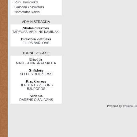
·
Rūnu komplekts
·
Galeonu kalkulators
·
Nomētātās kārtis
ADMINISTRĀCIJA
Skolas direktors
TADEUŠS MERLINS KAMINSKI
Direktora vietnieks
FILIPS BĀRLOVS
TORŅU VECĀKIE
Elšpūtis
MADELAINA SĀRA SKOTA
Grifidors
ŠELLIJS RODŽERSS
Kraukļanags
HERBERTS VILBURS
BJŪFORDS
Slīdenis
DARENS O’SALIVANS
Powered by
Invision P