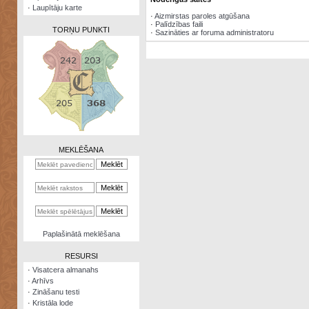
·
Laupītāju karte
·
Aizmirstas paroles atgūšana
·
Palīdzības faili
TORŅU PUNKTI
·
Sazināties ar foruma administratoru
Zināšanu
testi
Kristāla
lode
MEKLĒŠANA
Rūnu
komplekts
Galeonu
kalkulators
Nomētātās
Paplašinātā meklēšana
kārtis
RESURSI
·
Visatcera almanahs
·
Arhīvs
·
Zināšanu testi
·
Kristāla lode