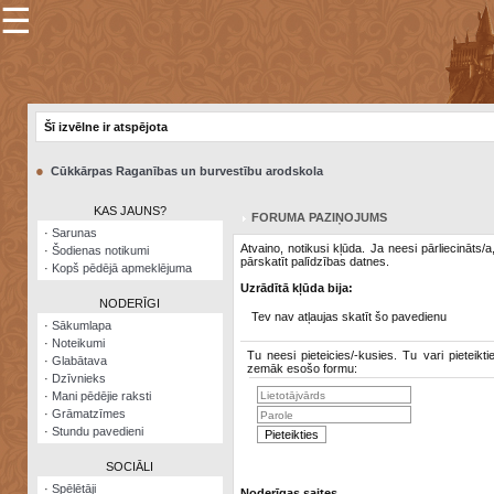
☰
×
Sarunu
pavediens
Šī izvēlne ir atspējota
Manas
piezīmes
●
Cūkkārpas Raganības un burvestību arodskola
Grāmatzīmes
KAS JAUNS?
FORUMA PAZIŅOJUMS
Šodienas
·
Sarunas
notikumi
Atvaino, notikusi kļūda. Ja neesi pārliecināts/
·
Šodienas notikumi
pārskatīt palīdzības datnes.
·
Kopš pēdējā apmeklējuma
Laupītāju
Uzrādītā kļūda bija:
karte
NODERĪGI
Tev nav atļaujas skatīt šo pavedienu
·
Sākumlapa
·
Noteikumi
Visatcera
Tu neesi pieteicies/-kusies. Tu vari pieteikti
·
Glabātava
almanahs
zemāk esošo formu:
·
Dzīvnieks
·
Mani pēdējie raksti
Arhīvs
·
Grāmatzīmes
·
Stundu pavedieni
SOCIĀLI
·
Spēlētāji
Noderīgas saites