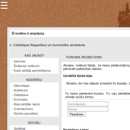
☰
×
Sarunu
pavediens
Šī izvēlne ir atspējota
Manas
piezīmes
●
Cūkkārpas Raganības un burvestību arodskola
Grāmatzīmes
KAS JAUNS?
FORUMA PAZIŅOJUMS
Šodienas
·
Sarunas
notikumi
Atvaino, notikusi kļūda. Ja neesi pārliecināts/
·
Šodienas notikumi
pārskatīt palīdzības datnes.
·
Kopš pēdējā apmeklējuma
Laupītāju
Uzrādītā kļūda bija:
karte
NODERĪGI
Atvaino, tev nav atļauts izmantot šo iespēju. 
·
Sākumlapa
·
Noteikumi
Visatcera
Tu neesi pieteicies/-kusies. Tu vari pieteikti
·
Glabātava
almanahs
zemāk esošo formu:
·
Dzīvnieks
·
Mani pēdējie raksti
Arhīvs
·
Grāmatzīmes
·
Stundu pavedieni
SOCIĀLI
·
Spēlētāji
Noderīgas saites