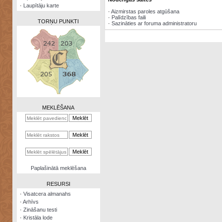
·
Laupītāju karte
·
Aizmirstas paroles atgūšana
·
Palīdzības faili
TORŅU PUNKTI
·
Sazināties ar foruma administratoru
Zināšanu
testi
Kristāla
lode
MEKLĒŠANA
Rūnu
komplekts
Galeonu
kalkulators
Nomētātās
Paplašinātā meklēšana
kārtis
RESURSI
·
Visatcera almanahs
·
Arhīvs
·
Zināšanu testi
·
Kristāla lode