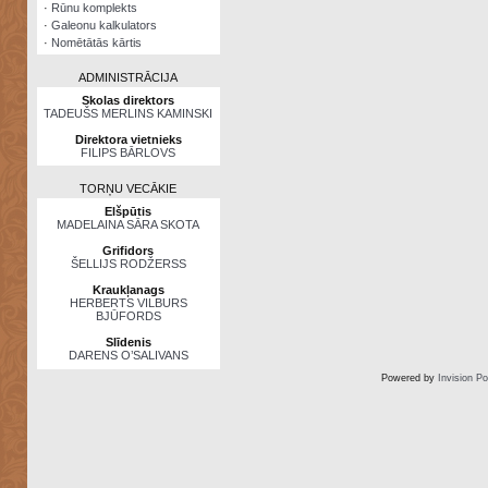
·
Rūnu komplekts
·
Galeonu kalkulators
·
Nomētātās kārtis
ADMINISTRĀCIJA
Skolas direktors
TADEUŠS MERLINS KAMINSKI
Direktora vietnieks
FILIPS BĀRLOVS
TORŅU VECĀKIE
Elšpūtis
MADELAINA SĀRA SKOTA
Grifidors
ŠELLIJS RODŽERSS
Kraukļanags
HERBERTS VILBURS
BJŪFORDS
Slīdenis
DARENS O’SALIVANS
Powered by
Invision P