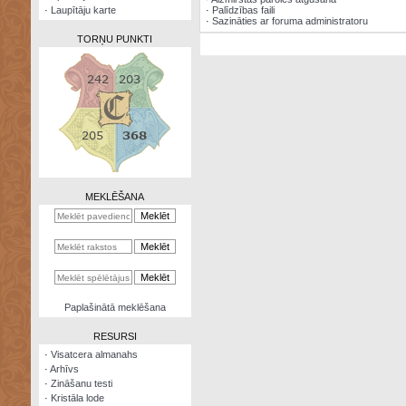
·
Laupītāju karte
·
Palīdzības faili
·
Sazināties ar foruma administratoru
TORŅU PUNKTI
Zināšanu
testi
Kristāla
lode
MEKLĒŠANA
Rūnu
komplekts
Galeonu
kalkulators
Nomētātās
Paplašinātā meklēšana
kārtis
RESURSI
·
Visatcera almanahs
·
Arhīvs
·
Zināšanu testi
·
Kristāla lode