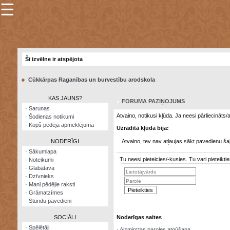
☰
×
Sarunu
pavediens
Šī izvēlne ir atspējota
Manas
piezīmes
●
Cūkkārpas Raganības un burvestību arodskola
Grāmatzīmes
KAS JAUNS?
FORUMA PAZIŅOJUMS
Šodienas
·
Sarunas
notikumi
Atvaino, notikusi kļūda. Ja neesi pārliecināts
·
Šodienas notikumi
·
Kopš pēdējā apmeklējuma
Uzrādītā kļūda bija:
Laupītāju
karte
NODERĪGI
Atvaino, tev nav atļaujas sākt pavedienu ša
·
Sākumlapa
Tu neesi pieteicies/-kusies. Tu vari pieteik
·
Noteikumi
Visatcera
·
Glabātava
almanahs
·
Dzīvnieks
·
Mani pēdējie raksti
Arhīvs
·
Grāmatzīmes
·
Stundu pavedieni
SOCIĀLI
Noderīgas saites
·
Spēlētāji
·
Aizmirstas paroles atgūšana