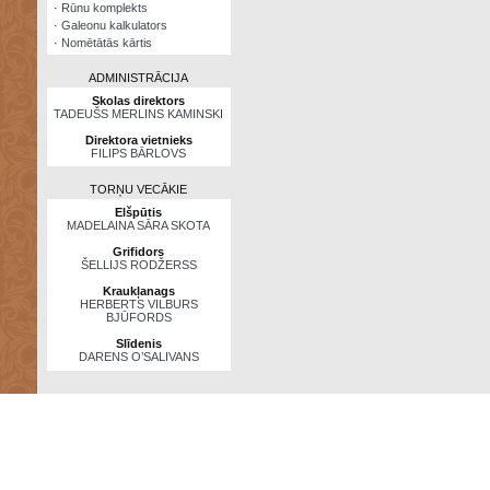
·
Rūnu komplekts
·
Galeonu kalkulators
·
Nomētātās kārtis
ADMINISTRĀCIJA
Skolas direktors
TADEUŠS MERLINS KAMINSKI
Direktora vietnieks
FILIPS BĀRLOVS
TORŅU VECĀKIE
Elšpūtis
MADELAINA SĀRA SKOTA
Grifidors
ŠELLIJS RODŽERSS
Kraukļanags
HERBERTS VILBURS
BJŪFORDS
Slīdenis
DARENS O’SALIVANS