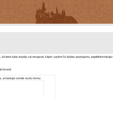
/a, kā lietot kādu iespēju vai nesaproti, kāpēc saņēmi šo kļūdas paziņojumu, papildinformācijai
jā forumā
ties, izmantojot zemāk esošo formu: