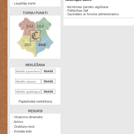
·
Laupītāju karte
·
Aizmirstas paroles atgūšana
·
Palīdzības faili
TORŅU PUNKTI
·
Sazināties ar foruma administratoru
Zināšanu
testi
Kristāla
lode
MEKLĒŠANA
Rūnu
komplekts
Galeonu
kalkulators
Nomētātās
Paplašinātā meklēšana
kārtis
RESURSI
·
Visatcera almanahs
·
Arhīvs
·
Zināšanu testi
·
Kristāla lode