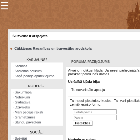
☰
×
Sarunu
pavediens
Šī izvēlne ir atspējota
Manas
piezīmes
●
Cūkkārpas Raganības un burvestību arodskola
Grāmatzīmes
KAS JAUNS?
FORUMA PAZIŅOJUMS
Šodienas
·
Sarunas
notikumi
Atvaino, notikusi kļūda. Ja neesi pārliecināts/
·
Šodienas notikumi
pārskatīt palīdzības datnes.
·
Kopš pēdējā apmeklējuma
Laupītāju
Uzrādītā kļūda bija:
karte
NODERĪGI
Tu nevari sākt aptauju
·
Sākumlapa
·
Noteikumi
Visatcera
Tu neesi pieteicies/-kusies. Tu vari pieteikti
·
Glabātava
almanahs
zemāk esošo formu:
·
Dzīvnieks
·
Mani pēdējie raksti
Arhīvs
·
Grāmatzīmes
·
Stundu pavedieni
SOCIĀLI
·
Spēlētāji
Noderīgas saites