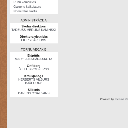
·
Rūnu komplekts
·
Galeonu kalkulators
·
Nomētātās kārtis
ADMINISTRĀCIJA
Skolas direktors
TADEUŠS MERLINS KAMINSKI
Direktora vietnieks
FILIPS BĀRLOVS
TORŅU VECĀKIE
Elšpūtis
MADELAINA SĀRA SKOTA
Grifidors
ŠELLIJS RODŽERSS
Kraukļanags
HERBERTS VILBURS
BJŪFORDS
Slīdenis
DARENS O’SALIVANS
Powered by
Invision P