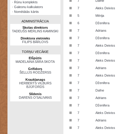
■
7
Dafne
·
Rūnu komplekts
·
Galeonu kalkulators
■
7
Aleks Deiviss
·
Nomētātās kārtis
■
5
Mērija
ADMINISTRĀCIJA
■
6
Dženifera
Skolas direktors
■
7
Adrians
TADEUŠS MERLINS KAMINSKI
■
7
Dženifera
Direktora vietnieks
FILIPS BĀRLOVS
■
7
Aleks Deiviss
TORŅU VECĀKIE
■
7
Dženifera
Elšpūtis
■
7
Aleks Deiviss
MADELAINA SĀRA SKOTA
■
7
Adrians
Grifidors
ŠELLIJS RODŽERSS
■
7
Aleks Deiviss
Kraukļanags
■
7
Dženifera
HERBERTS VILBURS
BJŪFORDS
■
7
Dafne
Slīdenis
■
DARENS O’SALIVANS
7
Adrians
■
7
Dženifera
■
7
Aleks Deiviss
■
7
Adrians
■
7
Aleks Deiviss