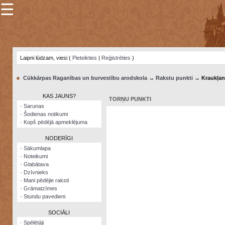
☰
×
Sarunu
pavediens
Laipni lūdzam, viesi (
Pieteikties
|
Reģistrēties
)
Manas
piezīmes
●
Cūkkārpas Raganības un burvestību arodskola
→
Rakstu punkti
→ Kraukļan
Grāmatzīmes
KAS JAUNS?
TORŅU PUNKTI
Šodienas
·
Sarunas
notikumi
·
Šodienas notikumi
·
Kopš pēdējā apmeklējuma
Laupītāju
karte
NODERĪGI
·
Sākumlapa
·
Noteikumi
Visatcera
·
Glabātava
almanahs
·
Dzīvnieks
·
Mani pēdējie raksti
Arhīvs
·
Grāmatzīmes
·
Stundu pavedieni
SOCIĀLI
·
Spēlētāji