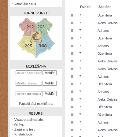
·
Laupītāju karte
Punkti
Skolēns
TORŅU PUNKTI
■
7
Dženifera
■
7
Aleks Deiviss
■
7
Adrians
■
7
Dženifera
Zināšanu
■
7
Adrians
testi
■
7
Dženifera
Kristāla
■
7
Aleks Deiviss
lode
MEKLĒŠANA
■
7
Aleks Deiviss
Rūnu
■
7
Adrians
komplekts
■
7
Dženifera
Galeonu
■
7
Adrians
kalkulators
■
7
Aleks Deiviss
Nomētātās
Paplašinātā meklēšana
■
kārtis
7
Dženifera
RESURSI
■
7
Dženifera
·
Visatcera almanahs
■
7
Adrians
·
Arhīvs
■
·
Zināšanu testi
7
Aleks Deiviss
·
Kristāla lode