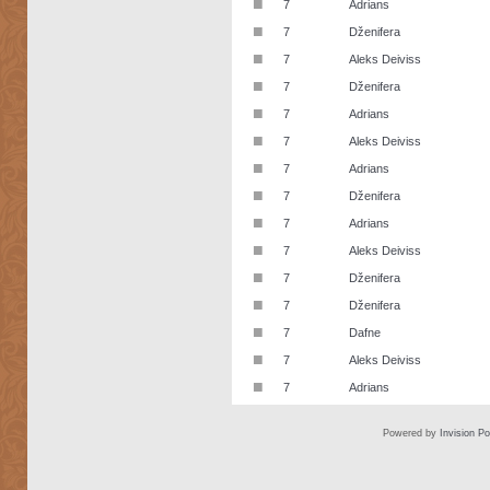
■
7
Adrians
■
7
Dženifera
■
7
Aleks Deiviss
■
7
Dženifera
■
7
Adrians
■
7
Aleks Deiviss
■
7
Adrians
■
7
Dženifera
■
7
Adrians
■
7
Aleks Deiviss
■
7
Dženifera
■
7
Dženifera
■
7
Dafne
■
7
Aleks Deiviss
■
7
Adrians
Powered by
Invision P