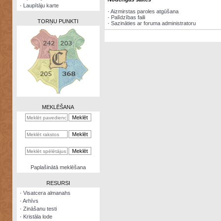
·
Laupītāju karte
·
Aizmirstas paroles atgūšana
·
Palīdzības faili
TORŅU PUNKTI
·
Sazināties ar foruma administratoru
Zināšanu
testi
Kristāla
lode
MEKLĒŠANA
Rūnu
komplekts
Galeonu
kalkulators
Nomētātās
Paplašinātā meklēšana
kārtis
RESURSI
·
Visatcera almanahs
·
Arhīvs
·
Zināšanu testi
·
Kristāla lode