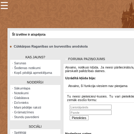
☰
×
Sarunu
pavediens
Šī izvēlne ir atspējota
Manas
piezīmes
●
Cūkkārpas Raganības un burvestību arodskola
Grāmatzīmes
KAS JAUNS?
FORUMA PAZIŅOJUMS
Šodienas
·
Sarunas
notikumi
Atvaino, notikusi kļūda. Ja neesi pārliecināts/
·
Šodienas notikumi
pārskatīt palīdzības datnes.
·
Kopš pēdējā apmeklējuma
Laupītāju
Uzrādītā kļūda bija:
karte
NODERĪGI
Atvaino, šī funkcija viesiem nav pieejama
·
Sākumlapa
·
Noteikumi
Visatcera
Tu neesi pieteicies/-kusies. Tu vari pieteikti
·
Glabātava
almanahs
zemāk esošo formu:
·
Dzīvnieks
·
Mani pēdējie raksti
Arhīvs
·
Grāmatzīmes
·
Stundu pavedieni
SOCIĀLI
·
Spēlētāji
Noderīgas saites