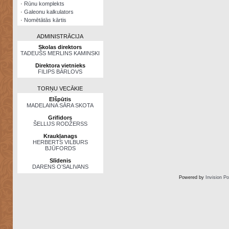
·
Rūnu komplekts
·
Galeonu kalkulators
·
Nomētātās kārtis
ADMINISTRĀCIJA
Skolas direktors
TADEUŠS MERLINS KAMINSKI
Direktora vietnieks
FILIPS BĀRLOVS
TORŅU VECĀKIE
Elšpūtis
MADELAINA SĀRA SKOTA
Grifidors
ŠELLIJS RODŽERSS
Kraukļanags
HERBERTS VILBURS
BJŪFORDS
Slīdenis
DARENS O’SALIVANS
Powered by
Invision P