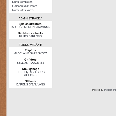
·
Rūnu komplekts
·
Galeonu kalkulators
·
Nomētātās kārtis
ADMINISTRĀCIJA
Skolas direktors
TADEUŠS MERLINS KAMINSKI
Direktora vietnieks
FILIPS BĀRLOVS
TORŅU VECĀKIE
Elšpūtis
MADELAINA SĀRA SKOTA
Grifidors
ŠELLIJS RODŽERSS
Kraukļanags
HERBERTS VILBURS
BJŪFORDS
Slīdenis
DARENS O’SALIVANS
Powered by
Invision P