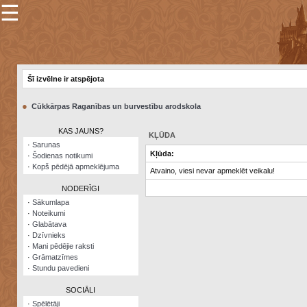
☰
×
Sarunu
pavediens
Šī izvēlne ir atspējota
Manas
piezīmes
●
Cūkkārpas Raganības un burvestību arodskola
Grāmatzīmes
KAS JAUNS?
KĻŪDA
Šodienas
·
Sarunas
notikumi
Kļūda:
·
Šodienas notikumi
·
Kopš pēdējā apmeklējuma
Atvaino, viesi nevar apmeklēt veikalu!
Laupītāju
karte
NODERĪGI
·
Sākumlapa
·
Noteikumi
Visatcera
·
Glabātava
almanahs
·
Dzīvnieks
·
Mani pēdējie raksti
Arhīvs
·
Grāmatzīmes
·
Stundu pavedieni
SOCIĀLI
·
Spēlētāji