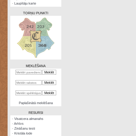
·
Laupītāju karte
TORŅU PUNKTI
Zināšanu
testi
Kristāla
lode
MEKLĒŠANA
Rūnu
komplekts
Galeonu
kalkulators
Nomētātās
Paplašinātā meklēšana
kārtis
RESURSI
·
Visatcera almanahs
·
Arhīvs
·
Zināšanu testi
·
Kristāla lode