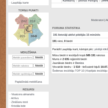
Kambaris
] ♢ [
Dienas Pareģis
] ♢ [
ARH
·
Laupītāju karte
TORŅU PUNKTI
Moderatori
|
Ak
FORUMA STATISTIKA
Zināšanu
191 lietotāji aktīvi pēdējās 15 minūtēs
testi
191
viesi,
0
biedri
Kristāla
Parādīt Laupītāju karti, kārtojot pēc:
pēdējā klik
lode
MEKLĒŠANA
Mūsu biedri ir iesūtījuši kopā
585 191
rakstus
Rūnu
Mums ir
2 635
reģistrēti biedri
komplekts
Jaunākais biedrs ir
Deniss
Visvairāk biedru -
1 510
- tiešsaistē bijuši
10.07
Galeonu
Šodienas iesūtītāju TOP 10
|
Kopējais iesūtītāj
kalkulators
Nomētātās
Paplašinātā meklēšana
kārtis
RESURSI
·
Visatcera almanahs
·
Arhīvs
·
Zināšanu testi
·
Kristāla lode