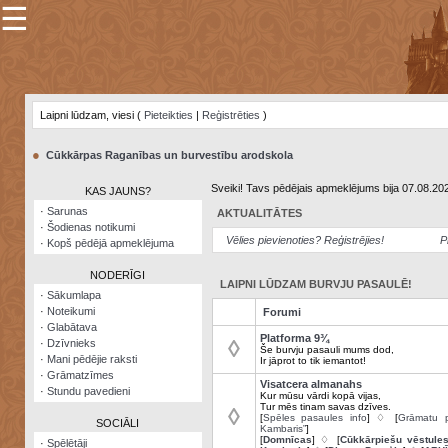
☰
×
Sarunu
pavediens
Laipni lūdzam, viesi (
Pieteikties
|
Reģistrēties
)
Manas
piezīmes
●
Cūkkārpas Raganības un burvestību arodskola
Grāmatzīmes
Sveiki! Tavs pēdējais apmeklējums bija 07.08.20
KAS JAUNS?
Šodienas
·
Sarunas
AKTUALITĀTES
notikumi
·
Šodienas notikumi
Vēlies pievienoties? Reģistrējies!
P
·
Kopš pēdējā apmeklējuma
Laupītāju
karte
NODERĪGI
LAIPNI LŪDZAM BURVJU PASAULĒ!
·
Sākumlapa
·
Noteikumi
Forumi
Visatcera
·
Glabātava
almanahs
Platforma 9¾
◊
·
Dzīvnieks
Še burvju pasauli mums dod,
·
Mani pēdējie raksti
Ir jāprot to tik iemantot!
Arhīvs
·
Grāmatzīmes
Visatcera almanahs
·
Stundu pavedieni
Kur mūsu vārdi kopā vijas,
Tur mēs tinam savas dzīves.
◊
[
Spēles pasaules info
] ♢ [
Grāmatu p
SOCIĀLI
Kambaris”
]
[
Domnīcas
] ♢ [
Cūkkārpiešu vēstule
·
Spēlētāji