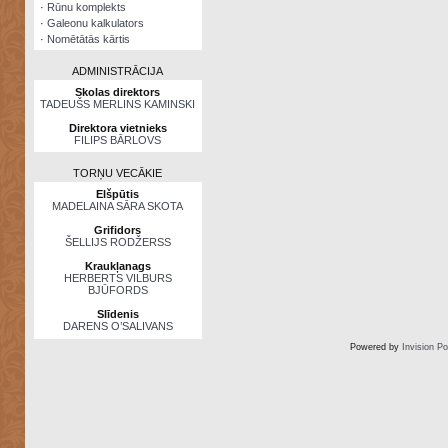
·
Rūnu komplekts
·
Galeonu kalkulators
·
Nomētātās kārtis
ADMINISTRĀCIJA
Skolas direktors
TADEUŠS MERLINS KAMINSKI
Direktora vietnieks
FILIPS BĀRLOVS
TORŅU VECĀKIE
Elšpūtis
MADELAINA SĀRA SKOTA
Grifidors
ŠELLIJS RODŽERSS
Kraukļanags
HERBERTS VILBURS
BJŪFORDS
Slīdenis
DARENS O’SALIVANS
Powered by
Invision P