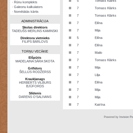
■
5
Tomass Klārks
·
Rūnu komplekts
·
Galeonu kalkulators
■
7
Tomass Klārks
·
Nomētātās kārtis
■
7
Tomass Klārks
ADMINISTRĀCIJA
■
7
Eilīna
Skolas direktors
■
7
Mija
TADEUŠS MERLINS KAMINSKI
■
5
Eilīna
Direktora vietnieks
FILIPS BĀRLOVS
■
7
Eilīna
TORŅU VECĀKIE
■
7
Mailo
Elšpūtis
■
7
Tomass Klārks
MADELAINA SĀRA SKOTA
■
7
Mija
Grifidors
ŠELLIJS RODŽERSS
■
7
Lilja
Kraukļanags
■
7
Eilīna
HERBERTS VILBURS
BJŪFORDS
■
7
Mija
Slīdenis
■
DARENS O’SALIVANS
7
Mija
■
7
Katrīna
Powered by
Invision P