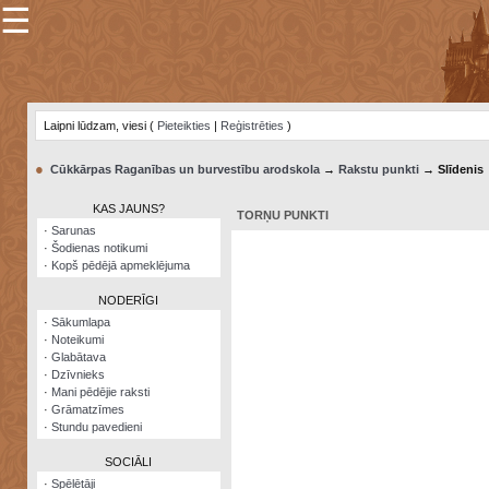
☰
×
Sarunu
pavediens
Laipni lūdzam, viesi (
Pieteikties
|
Reģistrēties
)
Manas
piezīmes
●
Cūkkārpas Raganības un burvestību arodskola
→
Rakstu punkti
→ Slīdenis
Grāmatzīmes
KAS JAUNS?
TORŅU PUNKTI
Šodienas
·
Sarunas
notikumi
·
Šodienas notikumi
·
Kopš pēdējā apmeklējuma
Laupītāju
karte
NODERĪGI
·
Sākumlapa
·
Noteikumi
Visatcera
·
Glabātava
almanahs
·
Dzīvnieks
·
Mani pēdējie raksti
Arhīvs
·
Grāmatzīmes
·
Stundu pavedieni
SOCIĀLI
·
Spēlētāji