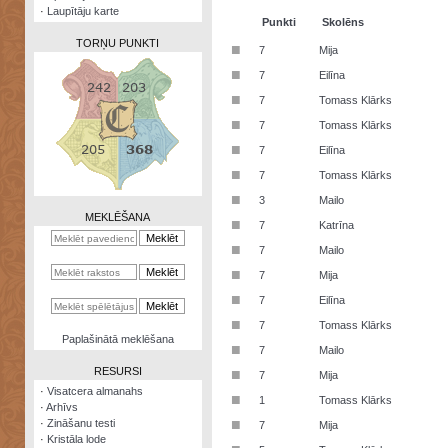
·
Laupītāju karte
Punkti
Skolēns
TORŅU PUNKTI
■
7
Mija
■
7
Eilīna
■
7
Tomass Klārks
■
7
Tomass Klārks
Zināšanu
■
7
Eilīna
testi
■
7
Tomass Klārks
Kristāla
■
3
Mailo
lode
MEKLĒŠANA
■
7
Katrīna
Rūnu
■
7
Mailo
komplekts
■
7
Mija
Galeonu
■
7
Eilīna
kalkulators
■
7
Tomass Klārks
Nomētātās
Paplašinātā meklēšana
■
kārtis
7
Mailo
RESURSI
■
7
Mija
·
Visatcera almanahs
■
1
Tomass Klārks
·
Arhīvs
■
·
Zināšanu testi
7
Mija
·
Kristāla lode