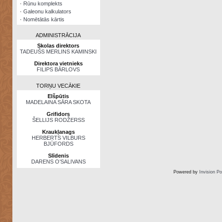
·
Rūnu komplekts
·
Galeonu kalkulators
·
Nomētātās kārtis
ADMINISTRĀCIJA
Skolas direktors
TADEUŠS MERLINS KAMINSKI
Direktora vietnieks
FILIPS BĀRLOVS
TORŅU VECĀKIE
Elšpūtis
MADELAINA SĀRA SKOTA
Grifidors
ŠELLIJS RODŽERSS
Kraukļanags
HERBERTS VILBURS
BJŪFORDS
Slīdenis
DARENS O’SALIVANS
Powered by
Invision P