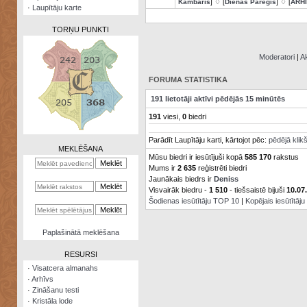
Kambaris
] ♢ [
Dienas Pareģis
] ♢ [
ARH
·
Laupītāju karte
TORŅU PUNKTI
Moderatori
|
Ak
FORUMA STATISTIKA
Zināšanu
191 lietotāji aktīvi pēdējās 15 minūtēs
testi
191
viesi,
0
biedri
Kristāla
Parādīt Laupītāju karti, kārtojot pēc:
pēdējā klik
lode
MEKLĒŠANA
Mūsu biedri ir iesūtījuši kopā
585 170
rakstus
Rūnu
Mums ir
2 635
reģistrēti biedri
komplekts
Jaunākais biedrs ir
Deniss
Visvairāk biedru -
1 510
- tiešsaistē bijuši
10.07
Galeonu
Šodienas iesūtītāju TOP 10
|
Kopējais iesūtītāj
kalkulators
Nomētātās
Paplašinātā meklēšana
kārtis
RESURSI
·
Visatcera almanahs
·
Arhīvs
·
Zināšanu testi
·
Kristāla lode