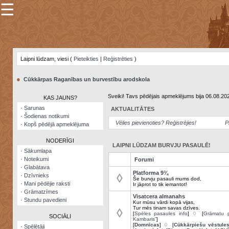
☰
×
Sarunu
pavediens
Laipni lūdzam, viesi (
Pieteikties
|
Reģistrēties
)
Manas
piezīmes
●
Cūkkārpas Raganības un burvestību arodskola
Grāmatzīmes
Sveiki! Tavs pēdējais apmeklējums bija 06.08.20
KAS JAUNS?
Šodienas
·
Sarunas
AKTUALITĀTES
notikumi
·
Šodienas notikumi
Vēlies pievienoties? Reģistrējies!
P
·
Kopš pēdējā apmeklējuma
Laupītāju
karte
NODERĪGI
LAIPNI LŪDZAM BURVJU PASAULĒ!
·
Sākumlapa
·
Noteikumi
Forumi
Visatcera
·
Glabātava
almanahs
Platforma 9¾
◊
·
Dzīvnieks
Še burvju pasauli mums dod,
·
Mani pēdējie raksti
Ir jāprot to tik iemantot!
Arhīvs
·
Grāmatzīmes
Visatcera almanahs
·
Stundu pavedieni
Kur mūsu vārdi kopā vijas,
Tur mēs tinam savas dzīves.
◊
[
Spēles pasaules info
] ♢ [
Grāmatu p
SOCIĀLI
Kambaris”
]
[
Domnīcas
] ♢ [
Cūkkārpiešu vēstule
·
Spēlētāji