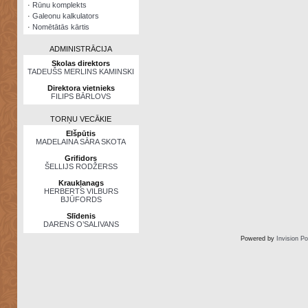
·
Rūnu komplekts
·
Galeonu kalkulators
·
Nomētātās kārtis
ADMINISTRĀCIJA
Skolas direktors
TADEUŠS MERLINS KAMINSKI
Direktora vietnieks
FILIPS BĀRLOVS
TORŅU VECĀKIE
Elšpūtis
MADELAINA SĀRA SKOTA
Grifidors
ŠELLIJS RODŽERSS
Kraukļanags
HERBERTS VILBURS
BJŪFORDS
Slīdenis
DARENS O’SALIVANS
Powered by
Invision P