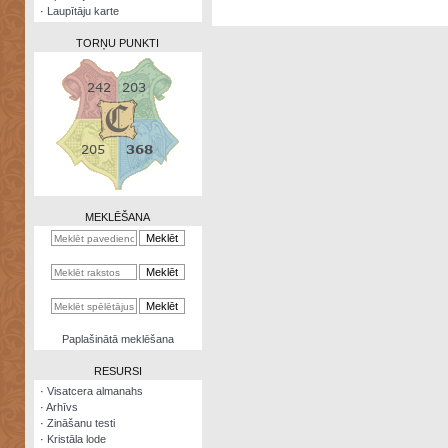
·
Laupītāju karte
TORŅU PUNKTI
Zināšanu
testi
Kristāla
lode
MEKLĒŠANA
Rūnu
komplekts
Galeonu
kalkulators
Nomētātās
Paplašinātā meklēšana
kārtis
RESURSI
·
Visatcera almanahs
·
Arhīvs
·
Zināšanu testi
·
Kristāla lode