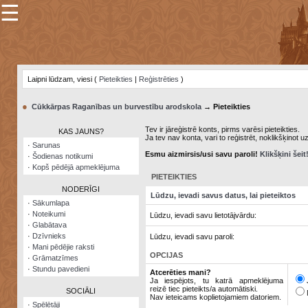
☰
×
Sarunu
pavediens
Laipni lūdzam, viesi (
Pieteikties
|
Reģistrēties
)
Manas
piezīmes
●
Cūkkārpas Raganības un burvestību arodskola
→ Pieteikties
Grāmatzīmes
Tev ir jāreģistrē konts, pirms varēsi pieteikties.
KAS JAUNS?
Ja tev nav konta, vari to reģistrēt, noklikšķinot u
Šodienas
·
Sarunas
notikumi
Esmu aizmirsis/usi savu paroli!
Klikšķini šeit
·
Šodienas notikumi
·
Kopš pēdējā apmeklējuma
Laupītāju
PIETEIKTIES
karte
NODERĪGI
Lūdzu, ievadi savus datus, lai pieteiktos
·
Sākumlapa
·
Noteikumi
Lūdzu, ievadi savu lietotājvārdu:
Visatcera
·
Glabātava
almanahs
·
Dzīvnieks
Lūdzu, ievadi savu paroli:
·
Mani pēdējie raksti
Arhīvs
OPCIJAS
·
Grāmatzīmes
·
Stundu pavedieni
Atcerēties mani?
Ja iespējots, tu katrā apmeklējuma
reizē tiec pieteikts/a automātiski.
SOCIĀLI
Nav ieteicams koplietojamiem datoriem.
·
Spēlētāji