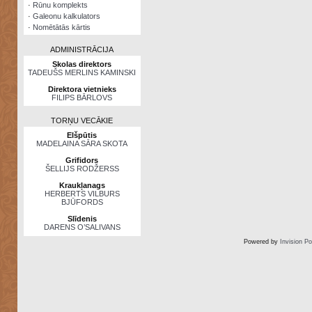
·
Rūnu komplekts
·
Galeonu kalkulators
·
Nomētātās kārtis
ADMINISTRĀCIJA
Skolas direktors
TADEUŠS MERLINS KAMINSKI
Direktora vietnieks
FILIPS BĀRLOVS
TORŅU VECĀKIE
Elšpūtis
MADELAINA SĀRA SKOTA
Grifidors
ŠELLIJS RODŽERSS
Kraukļanags
HERBERTS VILBURS
BJŪFORDS
Slīdenis
DARENS O’SALIVANS
Powered by
Invision P