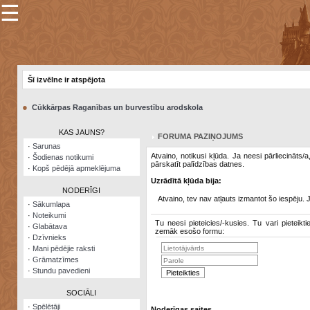
☰
×
Sarunu
pavediens
Šī izvēlne ir atspējota
Manas
piezīmes
●
Cūkkārpas Raganības un burvestību arodskola
Grāmatzīmes
KAS JAUNS?
FORUMA PAZIŅOJUMS
Šodienas
·
Sarunas
notikumi
Atvaino, notikusi kļūda. Ja neesi pārliecināts/
·
Šodienas notikumi
pārskatīt palīdzības datnes.
·
Kopš pēdējā apmeklējuma
Laupītāju
Uzrādītā kļūda bija:
karte
NODERĪGI
Atvaino, tev nav atļauts izmantot šo iespēju. 
·
Sākumlapa
·
Noteikumi
Visatcera
Tu neesi pieteicies/-kusies. Tu vari pieteikti
·
Glabātava
almanahs
zemāk esošo formu:
·
Dzīvnieks
·
Mani pēdējie raksti
Arhīvs
·
Grāmatzīmes
·
Stundu pavedieni
SOCIĀLI
·
Spēlētāji
Noderīgas saites