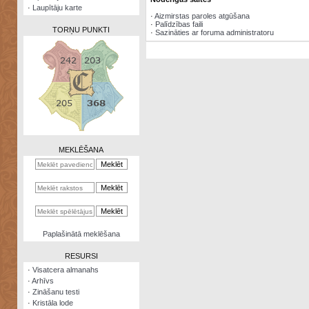
·
Laupītāju karte
·
Aizmirstas paroles atgūšana
·
Palīdzības faili
TORŅU PUNKTI
·
Sazināties ar foruma administratoru
Zināšanu
testi
Kristāla
lode
MEKLĒŠANA
Rūnu
komplekts
Galeonu
kalkulators
Nomētātās
Paplašinātā meklēšana
kārtis
RESURSI
·
Visatcera almanahs
·
Arhīvs
·
Zināšanu testi
·
Kristāla lode