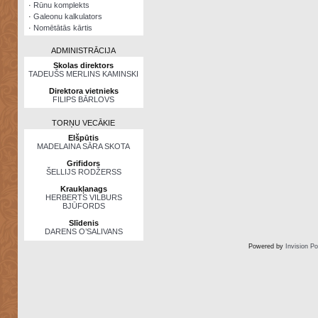
·
Rūnu komplekts
·
Galeonu kalkulators
·
Nomētātās kārtis
ADMINISTRĀCIJA
Skolas direktors
TADEUŠS MERLINS KAMINSKI
Direktora vietnieks
FILIPS BĀRLOVS
TORŅU VECĀKIE
Elšpūtis
MADELAINA SĀRA SKOTA
Grifidors
ŠELLIJS RODŽERSS
Kraukļanags
HERBERTS VILBURS
BJŪFORDS
Slīdenis
DARENS O’SALIVANS
Powered by
Invision P