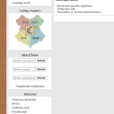
·
Laupītāju karte
·
Aizmirstas paroles atgūšana
·
Palīdzības faili
TORŅU PUNKTI
·
Sazināties ar foruma administratoru
Zināšanu
testi
Kristāla
lode
MEKLĒŠANA
Rūnu
komplekts
Galeonu
kalkulators
Nomētātās
Paplašinātā meklēšana
kārtis
RESURSI
·
Visatcera almanahs
·
Arhīvs
·
Zināšanu testi
·
Kristāla lode