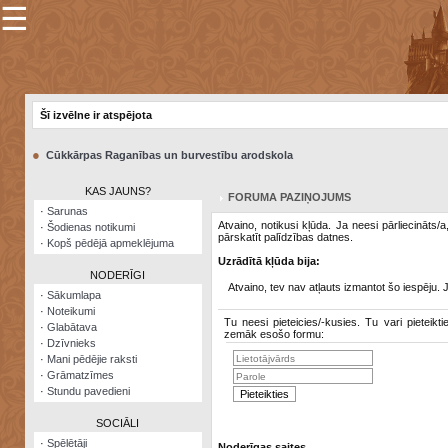
☰
×
Sarunu
pavediens
Šī izvēlne ir atspējota
Manas
piezīmes
●
Cūkkārpas Raganības un burvestību arodskola
Grāmatzīmes
KAS JAUNS?
FORUMA PAZIŅOJUMS
Šodienas
·
Sarunas
notikumi
Atvaino, notikusi kļūda. Ja neesi pārliecināts/
·
Šodienas notikumi
pārskatīt palīdzības datnes.
·
Kopš pēdējā apmeklējuma
Laupītāju
Uzrādītā kļūda bija:
karte
NODERĪGI
Atvaino, tev nav atļauts izmantot šo iespēju. 
·
Sākumlapa
·
Noteikumi
Visatcera
Tu neesi pieteicies/-kusies. Tu vari pieteikti
·
Glabātava
almanahs
zemāk esošo formu:
·
Dzīvnieks
·
Mani pēdējie raksti
Arhīvs
·
Grāmatzīmes
·
Stundu pavedieni
SOCIĀLI
·
Spēlētāji
Noderīgas saites