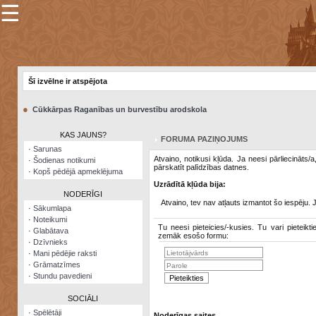
☰
×
Sarunu
pavediens
Šī izvēlne ir atspējota
Manas
piezīmes
●
Cūkkārpas Raganības un burvestību arodskola
Grāmatzīmes
KAS JAUNS?
FORUMA PAZIŅOJUMS
Šodienas
·
Sarunas
notikumi
Atvaino, notikusi kļūda. Ja neesi pārliecināts/
·
Šodienas notikumi
pārskatīt palīdzības datnes.
·
Kopš pēdējā apmeklējuma
Laupītāju
Uzrādītā kļūda bija:
karte
NODERĪGI
Atvaino, tev nav atļauts izmantot šo iespēju. 
·
Sākumlapa
·
Noteikumi
Visatcera
Tu neesi pieteicies/-kusies. Tu vari pieteikti
·
Glabātava
almanahs
zemāk esošo formu:
·
Dzīvnieks
·
Mani pēdējie raksti
Arhīvs
·
Grāmatzīmes
·
Stundu pavedieni
SOCIĀLI
·
Spēlētāji
Noderīgas saites