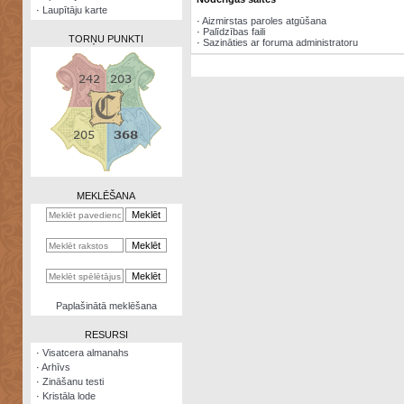
·
Laupītāju karte
·
Aizmirstas paroles atgūšana
·
Palīdzības faili
TORŅU PUNKTI
·
Sazināties ar foruma administratoru
Zināšanu
testi
Kristāla
lode
MEKLĒŠANA
Rūnu
komplekts
Galeonu
kalkulators
Nomētātās
Paplašinātā meklēšana
kārtis
RESURSI
·
Visatcera almanahs
·
Arhīvs
·
Zināšanu testi
·
Kristāla lode