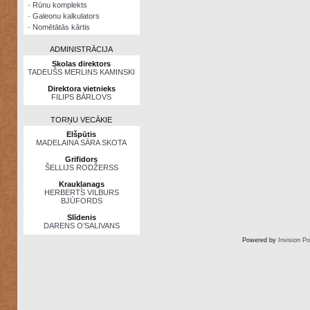
·
Rūnu komplekts
·
Galeonu kalkulators
·
Nomētātās kārtis
ADMINISTRĀCIJA
Skolas direktors
TADEUŠS MERLINS KAMINSKI
Direktora vietnieks
FILIPS BĀRLOVS
TORŅU VECĀKIE
Elšpūtis
MADELAINA SĀRA SKOTA
Grifidors
ŠELLIJS RODŽERSS
Kraukļanags
HERBERTS VILBURS
BJŪFORDS
Slīdenis
DARENS O’SALIVANS
Powered by
Invision P