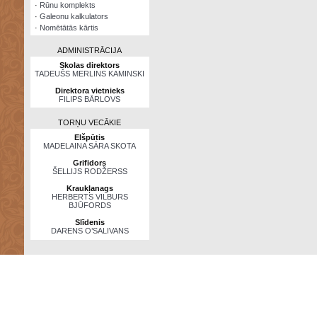
·
Rūnu komplekts
·
Galeonu kalkulators
·
Nomētātās kārtis
ADMINISTRĀCIJA
Skolas direktors
TADEUŠS MERLINS KAMINSKI
Direktora vietnieks
FILIPS BĀRLOVS
TORŅU VECĀKIE
Elšpūtis
MADELAINA SĀRA SKOTA
Grifidors
ŠELLIJS RODŽERSS
Kraukļanags
HERBERTS VILBURS
BJŪFORDS
Slīdenis
DARENS O’SALIVANS