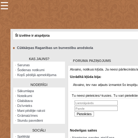
☰
×
Sarunu
pavediens
Šī izvēlne ir atspējota
Manas
piezīmes
●
Cūkkārpas Raganības un burvestību arodskola
Grāmatzīmes
KAS JAUNS?
FORUMA PAZIŅOJUMS
Šodienas
·
Sarunas
notikumi
Atvaino, notikusi kļūda. Ja neesi pārliecināts
·
Šodienas notikumi
·
Kopš pēdējā apmeklējuma
Uzrādītā kļūda bija:
Laupītāju
karte
NODERĪGI
Atvaino, tev nav atļauts izmantot šo iespēju
·
Sākumlapa
Tu neesi pieteicies/-kusies. Tu vari pieteik
·
Noteikumi
Visatcera
·
Glabātava
almanahs
·
Dzīvnieks
·
Mani pēdējie raksti
Arhīvs
·
Grāmatzīmes
·
Stundu pavedieni
SOCIĀLI
Noderīgas saites
·
Spēlētāji
·
Aizmirstas paroles atgūšana