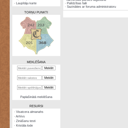
·
Laupītāju karte
·
Palīdzības faili
·
Sazināties ar foruma administratoru
TORŅU PUNKTI
Zināšanu
testi
Kristāla
lode
MEKLĒŠANA
Rūnu
komplekts
Galeonu
kalkulators
Nomētātās
Paplašinātā meklēšana
kārtis
RESURSI
·
Visatcera almanahs
·
Arhīvs
·
Zināšanu testi
·
Kristāla lode