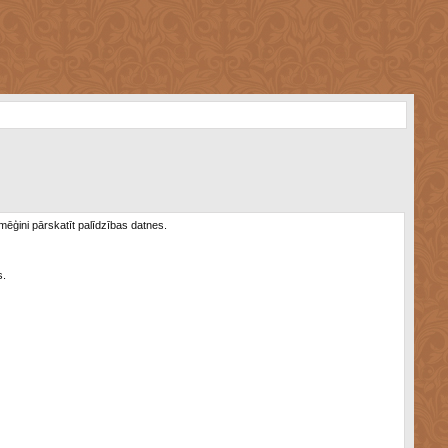
 mēģini pārskatīt palīdzības datnes.
s.