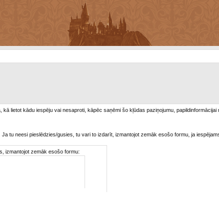
/a, kā lietot kādu iespēju vai nesaproti, kāpēc saņēmi šo kļūdas paziņojumu, papildinformācijai
. Ja tu neesi pieslēdzies/gusies, tu vari to izdarīt, izmantojot zemāk esošo formu, ja iespējam
ties, izmantojot zemāk esošo formu: