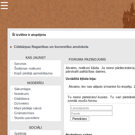
☰
×
Sarunu
pavediens
Šī izvēlne ir atspējota
Manas
piezīmes
●
Cūkkārpas Raganības un burvestību arodskola
Grāmatzīmes
KAS JAUNS?
FORUMA PAZIŅOJUMS
Šodienas
·
Sarunas
notikumi
Atvaino, notikusi kļūda. Ja neesi pārliecināts/
·
Šodienas notikumi
pārskatīt palīdzības datnes.
·
Kopš pēdējā apmeklējuma
Laupītāju
Uzrādītā kļūda bija:
karte
NODERĪGI
Atvaino, tev nav atļauts izmantot šo iespēju. 
·
Sākumlapa
·
Noteikumi
Visatcera
Tu neesi pieteicies/-kusies. Tu vari pieteikti
·
Glabātava
almanahs
zemāk esošo formu:
·
Dzīvnieks
·
Mani pēdējie raksti
Arhīvs
·
Grāmatzīmes
·
Stundu pavedieni
SOCIĀLI
·
Spēlētāji
Noderīgas saites