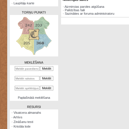
·
Laupītāju karte
·
Aizmirstas paroles atgūšana
·
Palīdzības faili
TORŅU PUNKTI
·
Sazināties ar foruma administratoru
Zināšanu
testi
Kristāla
lode
MEKLĒŠANA
Rūnu
komplekts
Galeonu
kalkulators
Nomētātās
Paplašinātā meklēšana
kārtis
RESURSI
·
Visatcera almanahs
·
Arhīvs
·
Zināšanu testi
·
Kristāla lode