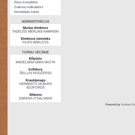
·
Rūnu komplekts
·
Galeonu kalkulators
·
Nomētātās kārtis
ADMINISTRĀCIJA
Skolas direktors
TADEUŠS MERLINS KAMINSKI
Direktora vietnieks
FILIPS BĀRLOVS
TORŅU VECĀKIE
Elšpūtis
MADELAINA SĀRA SKOTA
Grifidors
ŠELLIJS RODŽERSS
Kraukļanags
HERBERTS VILBURS
BJŪFORDS
Slīdenis
DARENS O’SALIVANS
Powered by
Invision P