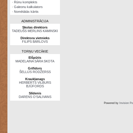
·
Rūnu komplekts
·
Galeonu kalkulators
·
Nomētātās kārtis
ADMINISTRĀCIJA
Skolas direktors
TADEUŠS MERLINS KAMINSKI
Direktora vietnieks
FILIPS BĀRLOVS
TORŅU VECĀKIE
Elšpūtis
MADELAINA SĀRA SKOTA
Grifidors
ŠELLIJS RODŽERSS
Kraukļanags
HERBERTS VILBURS
BJŪFORDS
Slīdenis
DARENS O’SALIVANS
Powered by
Invision P