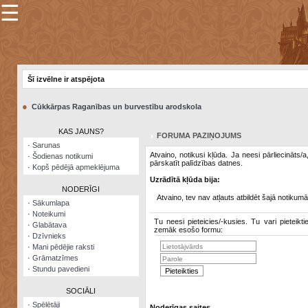
☰
×
Sarunu
pavediens
Šī izvēlne ir atspējota
Manas
piezīmes
●
Cūkkārpas Raganības un burvestību arodskola
Grāmatzīmes
KAS JAUNS?
FORUMA PAZIŅOJUMS
Šodienas
·
Sarunas
notikumi
Atvaino, notikusi kļūda. Ja neesi pārliecināts/
·
Šodienas notikumi
pārskatīt palīdzības datnes.
·
Kopš pēdējā apmeklējuma
Laupītāju
Uzrādītā kļūda bija:
karte
NODERĪGI
Atvaino, tev nav atļauts atbildēt šajā notikumā
·
Sākumlapa
·
Noteikumi
Visatcera
Tu neesi pieteicies/-kusies. Tu vari pieteikti
·
Glabātava
almanahs
zemāk esošo formu:
·
Dzīvnieks
·
Mani pēdējie raksti
Arhīvs
·
Grāmatzīmes
·
Stundu pavedieni
SOCIĀLI
·
Spēlētāji
Noderīgas saites