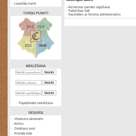
·
Laupītāju karte
·
Aizmirstas paroles atgūšana
·
Palīdzības faili
TORŅU PUNKTI
·
Sazināties ar foruma administratoru
Zināšanu
testi
Kristāla
lode
MEKLĒŠANA
Rūnu
komplekts
Galeonu
kalkulators
Nomētātās
Paplašinātā meklēšana
kārtis
RESURSI
·
Visatcera almanahs
·
Arhīvs
·
Zināšanu testi
·
Kristāla lode