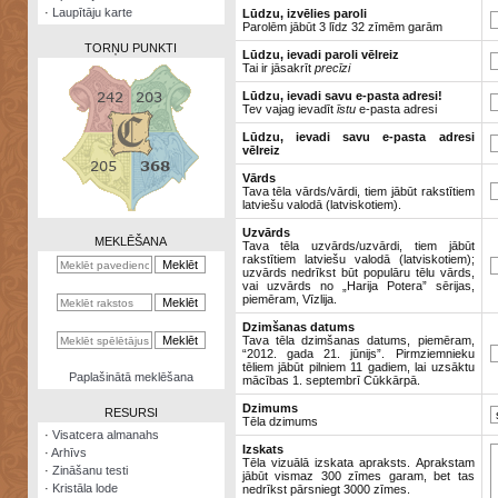
·
Laupītāju karte
Lūdzu, izvēlies paroli
Parolēm jābūt 3 līdz 32 zīmēm garām
TORŅU PUNKTI
Lūdzu, ievadi paroli vēlreiz
Tai ir jāsakrīt
precīzi
Lūdzu, ievadi savu e-pasta adresi!
Tev vajag ievadīt
īstu
e-pasta adresi
Lūdzu, ievadi savu e-pasta adresi
vēlreiz
Zināšanu
testi
Vārds
Tava tēla vārds/vārdi, tiem jābūt rakstītiem
latviešu valodā (latviskotiem).
Kristāla
lode
Uzvārds
MEKLĒŠANA
Tava tēla uzvārds/uzvārdi, tiem jābūt
rakstītiem latviešu valodā (latviskotiem);
Rūnu
uzvārds nedrīkst būt populāru tēlu vārds,
komplekts
vai uzvārds no „Harija Potera” sērijas,
piemēram, Vīzlija.
Galeonu
Dzimšanas datums
kalkulators
Tava tēla dzimšanas datums, piemēram,
“2012. gada 21. jūnijs”. Pirmziemnieku
tēliem jābūt pilniem 11 gadiem, lai uzsāktu
Nomētātās
Paplašinātā meklēšana
mācības 1. septembrī Cūkkārpā.
kārtis
Dzimums
RESURSI
Tēla dzimums
·
Visatcera almanahs
Izskats
·
Arhīvs
Tēla vizuālā izskata apraksts. Aprakstam
·
Zināšanu testi
jābūt vismaz 300 zīmes garam, bet tas
·
Kristāla lode
nedrīkst pārsniegt 3000 zīmes.