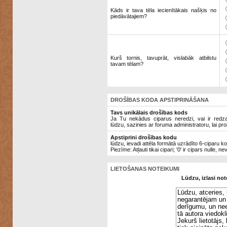
Kāds ir tava tēla iecienītākais našķis no
piedāvātajiem?
Kurš tornis, tavuprāt, vislabāk atbilstu
tavam tēlam?
DROŠĪBAS KODA APSTIPRINĀŠANA
Tavs unikālais drošības kods
Ja Tu nekādus ciparus neredzi, vai ir redzami
lūdzu, sazinies ar foruma administratoru, lai pro
Apstiprini drošības kodu
lūdzu, ievadi attēla formātā uzrādīto 6-ciparu k
Piezīme: Atļauti tikai cipari; '0' ir cipars nulle, ne
LIETOŠANAS NOTEIKUMI
Lūdzu, izlasi not