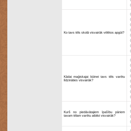
Ko tavs tēls skolā visvairāk vēlētos apgūt?
Kādai maģiskajai būtnei tavs tēls varētu
līdzināties visvairāk?
Kurš no piedāvātajiem īpašību pāriem
tavam tēlam varētu atbilst visvairāk?