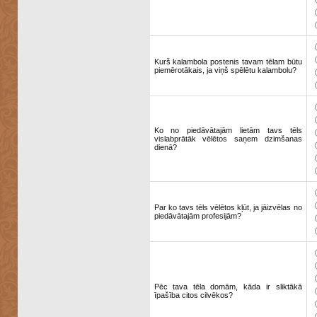
Kurš kalambola postenis tavam tēlam būtu
piemērotākais, ja viņš spēlētu kalambolu?
Ko no piedāvātajām lietām tavs tēls
vislabprātāk vēlētos saņem dzimšanas
dienā?
Par ko tavs tēls vēlētos kļūt, ja jāizvēlas no
piedāvātajām profesijām?
Pēc tava tēla domām, kāda ir sliktākā
īpašība citos cilvēkos?