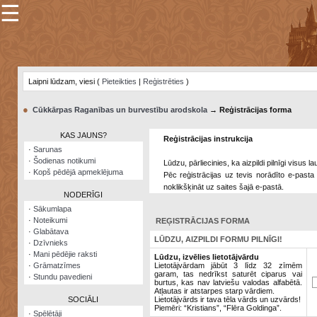
☰
×
Sarunu
pavediens
Laipni lūdzam, viesi (
Pieteikties
|
Reģistrēties
)
Manas
piezīmes
●
Cūkkārpas Raganības un burvestību arodskola
→ Reģistrācijas forma
Grāmatzīmes
KAS JAUNS?
Reģistrācijas instrukcija
Šodienas
·
Sarunas
notikumi
·
Šodienas notikumi
Lūdzu, pārliecinies, ka aizpildi pilnīgi visus 
·
Kopš pēdējā apmeklējuma
Pēc reģistrācijas uz tevis norādīto e-pasta 
Laupītāju
noklikšķināt uz saites šajā e-pastā.
karte
NODERĪGI
·
Sākumlapa
·
Noteikumi
REĢISTRĀCIJAS FORMA
Visatcera
·
Glabātava
almanahs
LŪDZU, AIZPILDI FORMU PILNĪGI!
·
Dzīvnieks
·
Mani pēdējie raksti
Arhīvs
Lūdzu, izvēlies lietotājvārdu
·
Grāmatzīmes
Lietotājvārdam jābūt 3 līdz 32 zīmēm
garam, tas nedrīkst saturēt ciparus vai
·
Stundu pavedieni
burtus, kas nav latviešu valodas alfabētā.
Atļautas ir atstarpes starp vārdiem.
SOCIĀLI
Lietotājvārds ir tava tēla vārds un uzvārds!
Piemēri: “Kristians”, “Flēra Goldinga”.
·
Spēlētāji