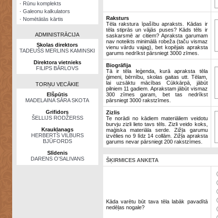
·
Rūnu komplekts
·
Galeonu kalkulators
Raksturs
·
Nomētātās kārtis
Tēla rakstura īpašību apraksts. Kādas ir
tēla stiprās un vājās puses? Kāds tēls ir
ADMINISTRĀCIJA
saskarsmē ar citiem? Apraksta garumam
nav noteikts minimālā robeža (taču vismaz
Skolas direktors
vienu vārdu vajag), bet kopējais apraksta
TADEUŠS MERLINS KAMINSKI
garums nedrīkst pārsniegt 3000 zīmes.
Direktora vietnieks
Biogrāfija
FILIPS BĀRLOVS
Tā ir tēla leģenda, kurā apraksta tēla
ģimeni, bērnību, skolas gaitas utt. Tēlam,
lai uzsāktu mācības Cūkkārpā, jābūt
TORŅU VECĀKIE
pilniem 11 gadiem. Aprakstam jābūt vismaz
Elšpūtis
300 zīmes garam, bet tas nedrīkst
MADELAINA SĀRA SKOTA
pārsniegt 3000 rakstzīmes.
Grifidors
Zizlis
ŠELLIJS RODŽERSS
Te norādi no kādiem materiāliem veidotu
burvju zizli lieto tavs tēls. Zizli veido koks,
Kraukļanags
maģiska materiāla serde. Zižļa garumu
HERBERTS VILBURS
izvēlies no 9 līdz 14 collām. Zižļa apraksta
BJŪFORDS
garums nevar pārsniegt 200 rakstzīmes.
Slīdenis
DARENS O’SALIVANS
ŠĶIRMICES ANKETA
Kāda varētu būt tava tēla labāk pavadītā
nedēļas nogale?