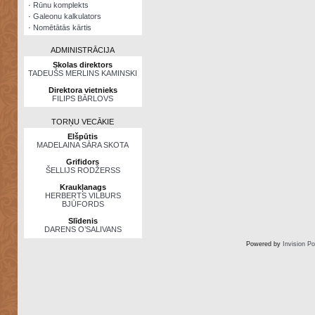
·
Rūnu komplekts
·
Galeonu kalkulators
·
Nomētātās kārtis
ADMINISTRĀCIJA
Skolas direktors
TADEUŠS MERLINS KAMINSKI
Direktora vietnieks
FILIPS BĀRLOVS
TORŅU VECĀKIE
Elšpūtis
MADELAINA SĀRA SKOTA
Grifidors
ŠELLIJS RODŽERSS
Kraukļanags
HERBERTS VILBURS
BJŪFORDS
Slīdenis
DARENS O’SALIVANS
Powered by
Invision P