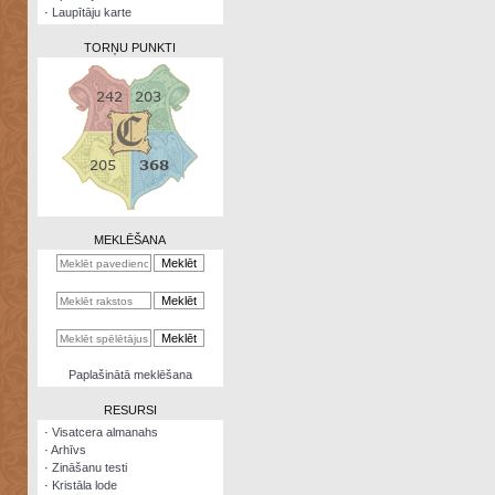
·
Laupītāju karte
TORŅU PUNKTI
Zināšanu
testi
Kristāla
lode
MEKLĒŠANA
Rūnu
komplekts
Galeonu
kalkulators
Nomētātās
Paplašinātā meklēšana
kārtis
RESURSI
·
Visatcera almanahs
·
Arhīvs
·
Zināšanu testi
·
Kristāla lode