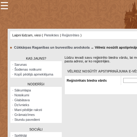
☰
×
Sarunu
pavediens
Laipni lūdzam, viesi (
Pieteikties
|
Reģistrēties
)
Manas
piezīmes
●
Cūkkārpas Raganības un burvestību arodskola
→ Vēlreiz nosūtīt apstiprināj
Grāmatzīmes
Lūdzu ievadi savu reģistrēto biedra vārdu, lai me
KAS JAUNS?
pasta adresi, ar ko reģistrējies.
Šodienas
·
Sarunas
notikumi
·
Šodienas notikumi
VĒLREIZ NOSŪTĪT APSTIPRINĀJUMA E-VĒ
·
Kopš pēdējā apmeklējuma
Laupītāju
Reģistrētais biedra vārds
karte
NODERĪGI
·
Sākumlapa
·
Noteikumi
Visatcera
·
Glabātava
almanahs
·
Dzīvnieks
·
Mani pēdējie raksti
Arhīvs
·
Grāmatzīmes
·
Stundu pavedieni
SOCIĀLI
·
Spēlētāji