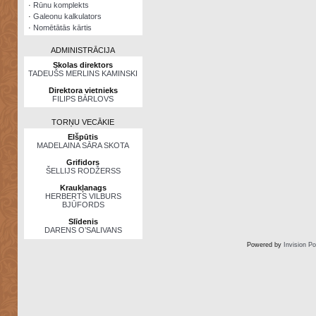
·
Rūnu komplekts
·
Galeonu kalkulators
·
Nomētātās kārtis
ADMINISTRĀCIJA
Skolas direktors
TADEUŠS MERLINS KAMINSKI
Direktora vietnieks
FILIPS BĀRLOVS
TORŅU VECĀKIE
Elšpūtis
MADELAINA SĀRA SKOTA
Grifidors
ŠELLIJS RODŽERSS
Kraukļanags
HERBERTS VILBURS
BJŪFORDS
Slīdenis
DARENS O’SALIVANS
Powered by
Invision P