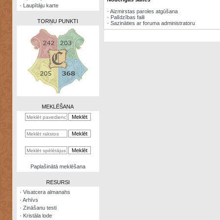
·
Laupītāju karte
·
Aizmirstas paroles atgūšana
·
Palīdzības faili
TORŅU PUNKTI
·
Sazināties ar foruma administratoru
Zināšanu
testi
Kristāla
lode
MEKLĒŠANA
Rūnu
komplekts
Galeonu
kalkulators
Nomētātās
Paplašinātā meklēšana
kārtis
RESURSI
·
Visatcera almanahs
·
Arhīvs
·
Zināšanu testi
·
Kristāla lode