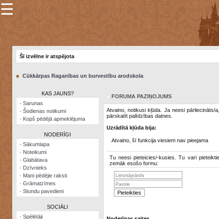
☰
×
Sarunu
pavediens
Šī izvēlne ir atspējota
Manas
piezīmes
●
Cūkkārpas Raganības un burvestību arodskola
Grāmatzīmes
KAS JAUNS?
FORUMA PAZIŅOJUMS
Šodienas
·
Sarunas
notikumi
Atvaino, notikusi kļūda. Ja neesi pārliecināts/
·
Šodienas notikumi
pārskatīt palīdzības datnes.
·
Kopš pēdējā apmeklējuma
Laupītāju
Uzrādītā kļūda bija:
karte
NODERĪGI
Atvaino, šī funkcija viesiem nav pieejama
·
Sākumlapa
·
Noteikumi
Visatcera
Tu neesi pieteicies/-kusies. Tu vari pieteikti
·
Glabātava
almanahs
zemāk esošo formu:
·
Dzīvnieks
·
Mani pēdējie raksti
Arhīvs
·
Grāmatzīmes
·
Stundu pavedieni
SOCIĀLI
·
Spēlētāji
Noderīgas saites