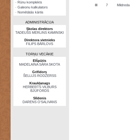
·
Rūnu komplekts
■
7
Mildreda
·
Galeonu kalkulators
·
Nomētātās kārtis
ADMINISTRĀCIJA
Skolas direktors
TADEUŠS MERLINS KAMINSKI
Direktora vietnieks
FILIPS BĀRLOVS
TORŅU VECĀKIE
Elšpūtis
MADELAINA SĀRA SKOTA
Grifidors
ŠELLIJS RODŽERSS
Kraukļanags
HERBERTS VILBURS
BJŪFORDS
Slīdenis
DARENS O’SALIVANS