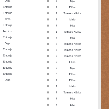
■
Olga
7
Mija
■
Entonijs
7
Eilīna
■
Entonijs
7
Tomass Klārks
■
Alma
7
Mailo
■
Entonijs
7
Mija
■
Merlins
1
Tomass Klārks
■
Entonijs
7
Mija
■
Olga
5
Tomass Klārks
■
Entonijs
7
Tomass Klārks
■
Entonijs
7
Tomass Klārks
■
Entonijs
7
Eilīna
■
Entonijs
7
Mija
■
Entonijs
5
Eilīna
■
Olga
7
Eilīna
■
7
Mailo
■
7
Tomass Klārks
■
7
Mija
■
7
Lilja