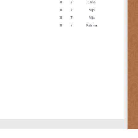
■
7
Eilīna
■
7
Mija
■
7
Mija
■
7
Katrīna