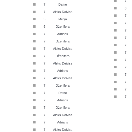
■
7
■
7
Dafne
■
6
■
7
Aleks Deiviss
■
7
■
5
Mērija
■
7
■
6
Dženifera
■
7
■
7
Adrians
■
7
■
7
Dženifera
■
7
■
7
Aleks Deiviss
■
7
■
7
Dženifera
■
7
■
7
Aleks Deiviss
■
7
■
7
Adrians
■
7
■
7
Aleks Deiviss
■
7
■
7
Dženifera
■
7
■
7
Dafne
■
7
■
7
Adrians
■
7
Dženifera
■
7
Aleks Deiviss
■
7
Adrians
■
7
Aleks Deiviss