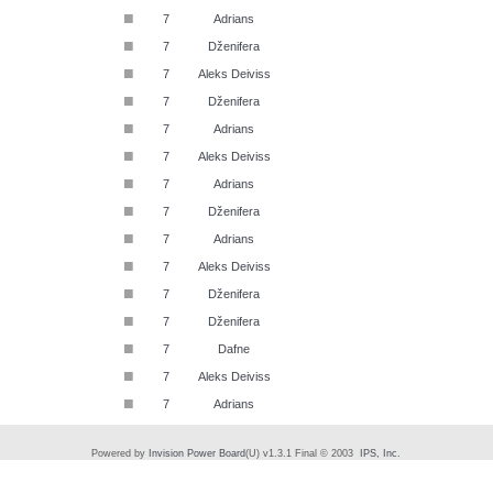
■
7
Adrians
■
7
Dženifera
■
7
Aleks Deiviss
■
7
Dženifera
■
7
Adrians
■
7
Aleks Deiviss
■
7
Adrians
■
7
Dženifera
■
7
Adrians
■
7
Aleks Deiviss
■
7
Dženifera
■
7
Dženifera
■
7
Dafne
■
7
Aleks Deiviss
■
7
Adrians
Powered by
Invision Power Board
(U) v1.3.1 Final © 2003
IPS, Inc.