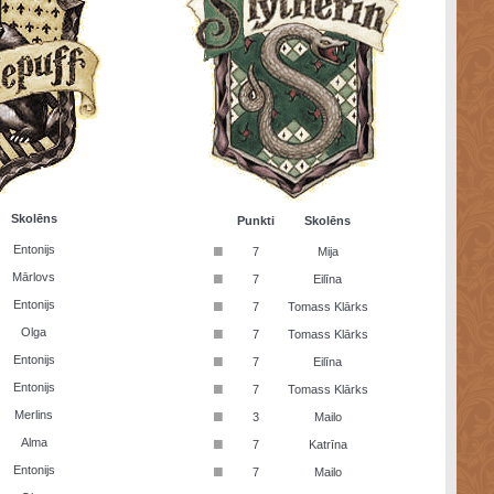
Skolēns
Punkti
Skolēns
■
Entonijs
7
Mija
■
Mārlovs
7
Eilīna
■
Entonijs
7
Tomass Klārks
■
Olga
7
Tomass Klārks
■
Entonijs
7
Eilīna
■
Entonijs
7
Tomass Klārks
■
Merlins
3
Mailo
■
Alma
7
Katrīna
■
Entonijs
7
Mailo