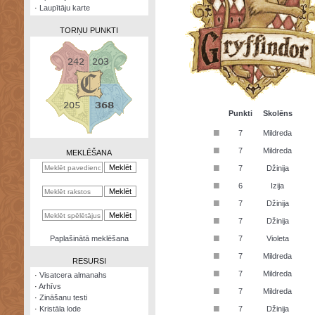
·
Laupītāju karte
TORŅU PUNKTI
Zināšanu
testi
Punkti
Skolēns
■
7
Mildreda
Kristāla
lode
■
7
Mildreda
MEKLĒŠANA
■
7
Džinija
Rūnu
komplekts
■
6
Izija
■
Galeonu
7
Džinija
kalkulators
■
7
Džinija
Nomētātās
■
Paplašinātā meklēšana
7
Violeta
kārtis
■
7
Mildreda
RESURSI
■
7
Mildreda
·
Visatcera almanahs
·
Arhīvs
■
7
Mildreda
·
Zināšanu testi
■
·
Kristāla lode
7
Džinija