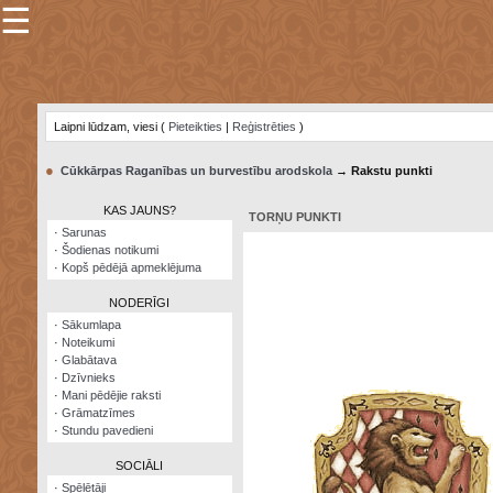
☰
×
Sarunu
pavediens
Laipni lūdzam, viesi (
Pieteikties
|
Reģistrēties
)
Manas
piezīmes
●
Cūkkārpas Raganības un burvestību arodskola
→ Rakstu punkti
Grāmatzīmes
KAS JAUNS?
TORŅU PUNKTI
Šodienas
·
Sarunas
notikumi
·
Šodienas notikumi
·
Kopš pēdējā apmeklējuma
Laupītāju
karte
NODERĪGI
·
Sākumlapa
·
Noteikumi
Visatcera
·
Glabātava
almanahs
·
Dzīvnieks
·
Mani pēdējie raksti
Arhīvs
·
Grāmatzīmes
·
Stundu pavedieni
SOCIĀLI
·
Spēlētāji