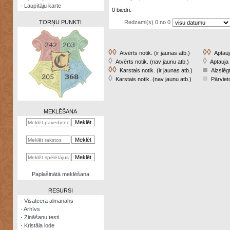
·
Laupītāju karte
0 biedri:
Redzami(s) 0 no 0
TORŅU PUNKTI
◊◊
◊◊
Atvērts notik. (ir jaunas atb.)
Aptauja
◊
◊
Atvērts notik. (nav jaunu atb.)
Aptauja 
◊◊
■
Karstais notik. (ir jaunas atb.)
Aizslēgt
Zināšanu
◊
■
Karstais notik. (nav jaunu atb.)
Pārvieto
testi
Kristāla
lode
MEKLĒŠANA
Rūnu
komplekts
Galeonu
kalkulators
Nomētātās
Paplašinātā meklēšana
kārtis
RESURSI
·
Visatcera almanahs
·
Arhīvs
·
Zināšanu testi
·
Kristāla lode