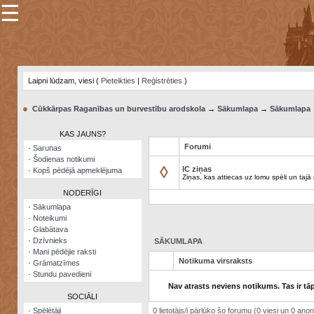
☰
×
Sarunu
pavediens
Laipni lūdzam, viesi (
Pieteikties
|
Reģistrēties
)
Manas
piezīmes
●
Cūkkārpas Raganības un burvestību arodskola
→
Sākumlapa
→
Sākumlapa
Grāmatzīmes
KAS JAUNS?
Šodienas
Forumi
·
Sarunas
notikumi
·
Šodienas notikumi
◊
IC ziņas
·
Kopš pēdējā apmeklējuma
Laupītāju
Ziņas, kas attiecas uz lomu spēli un tajā
karte
NODERĪGI
·
Sākumlapa
·
Noteikumi
Visatcera
·
Glabātava
almanahs
·
Dzīvnieks
SĀKUMLAPA
·
Mani pēdējie raksti
Arhīvs
Notikuma virsraksts
·
Grāmatzīmes
·
Stundu pavedieni
Nav atrasts neviens notikums. Tas ir tāp
SOCIĀLI
·
Spēlētāji
0 lietotājs/i pārlūko šo forumu (0 viesi un 0 anonī