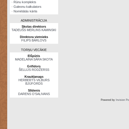
·
Rūnu komplekts
·
Galeonu kalkulators
·
Nomētātās kārtis
ADMINISTRĀCIJA
Skolas direktors
TADEUŠS MERLINS KAMINSKI
Direktora vietnieks
FILIPS BĀRLOVS
TORŅU VECĀKIE
Elšpūtis
MADELAINA SĀRA SKOTA
Grifidors
ŠELLIJS RODŽERSS
Kraukļanags
HERBERTS VILBURS
BJŪFORDS
Slīdenis
DARENS O’SALIVANS
Powered by
Invision P