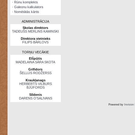
·
Rūnu komplekts
·
Galeonu kalkulators
·
Nomētātās kārtis
ADMINISTRĀCIJA
Skolas direktors
TADEUŠS MERLINS KAMINSKI
Direktora vietnieks
FILIPS BĀRLOVS
TORŅU VECĀKIE
Elšpūtis
MADELAINA SĀRA SKOTA
Grifidors
ŠELLIJS RODŽERSS
Kraukļanags
HERBERTS VILBURS
BJŪFORDS
Slīdenis
DARENS O’SALIVANS
Powered by
Invision