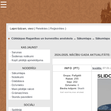
☰
×
Sarunu
pavediens
Laipni lūdzam, viesi (
Pieteikties
|
Reģistrēties
)
Manas
piezīmes
●
Cūkkārpas Raganības un burvestību arodskola
→
Sākumlapa
→
Sākumlapa
Grāmatzīmes
KAS JAUNS?
Šodienas
·
Sarunas
notikumi
2024./2025. MĀCĪBU GADA AKTUALITĀTE: 0
·
Šodienas notikumi
·
Kopš pēdējā apmeklējuma
Laupītāju
karte
NODERĪGI
INFO (PT)
Iesūtīts:
07.01.
·
Sākumlapa
SLID
Grupa: Palīgtēli
·
Noteikumi
Visatcera
Raksti: 255
·
Glabātava
almanahs
Sirpi: 202
·
Dzīvnieks
Dzīvnieks:
0
Biedra krājumi:
Skatīt
·
Mani pēdējie raksti
Arhīvs
·
Grāmatzīmes
ČUČ KOPTELPAS DĪVĀNĀ
·
Stundu pavedieni
SOCIĀLI
·
Spēlētāji