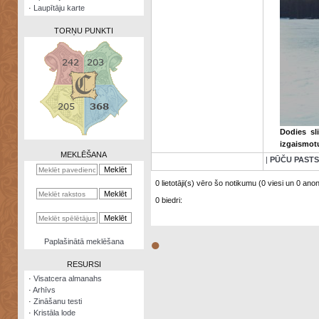
·
Laupītāju karte
TORŅU PUNKTI
Zināšanu
testi
Dodies sl
Kristāla
izgaismot
lode
MEKLĒŠANA
|
PŪČU PASTS
Rūnu
komplekts
0 lietotāji(s) vēro šo notikumu (0 viesi un 0 anonī
0 biedri:
Galeonu
kalkulators
Nomētātās
●
Paplašinātā meklēšana
kārtis
RESURSI
·
Visatcera almanahs
·
Arhīvs
·
Zināšanu testi
·
Kristāla lode