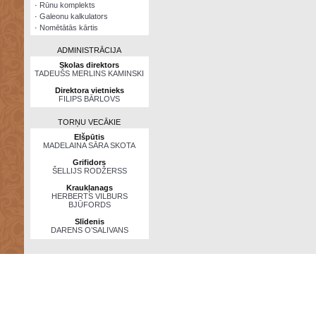
·
Rūnu komplekts
·
Galeonu kalkulators
·
Nomētātās kārtis
ADMINISTRĀCIJA
Skolas direktors
TADEUŠS MERLINS KAMINSKI
Direktora vietnieks
FILIPS BĀRLOVS
TORŅU VECĀKIE
Elšpūtis
MADELAINA SĀRA SKOTA
Grifidors
ŠELLIJS RODŽERSS
Kraukļanags
HERBERTS VILBURS
BJŪFORDS
Slīdenis
DARENS O’SALIVANS