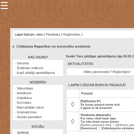
☰
×
Sarunu
pavediens
Laipni lūdzam, viesi (
Pieteikties
|
Reģistrēties
)
Manas
piezīmes
●
Cūkkārpas Raganības un burvestību arodskola
Grāmatzīmes
Sveiki! Tavs pēdējais apmeklējums bija 06.08.
KAS JAUNS?
Šodienas
·
Sarunas
AKTUALITĀTES
notikumi
·
Šodienas notikumi
Vēlies pievienoties? Reģistrējies!
·
Kopš pēdējā apmeklējuma
Laupītāju
karte
NODERĪGI
LAIPNI LŪDZAM BURVJU PASAULĒ!
·
Sākumlapa
·
Noteikumi
Forumi
Visatcera
·
Glabātava
almanahs
Platforma 9¾
◊
·
Dzīvnieks
Še burvju pasauli mums dod,
·
Mani pēdējie raksti
Ir jāprot to tik iemantot!
Arhīvs
·
Grāmatzīmes
Visatcera almanahs
·
Stundu pavedieni
Kur mūsu vārdi kopā vijas,
◊
Tur mēs tinam savas dzīves.
[
Spēles pasaules info
] ♢ [
Grāmatu pla
SOCIĀLI
[
Domnīcas
] ♢ [
Cūkkārpiešu vēstule
·
Spēlētāji