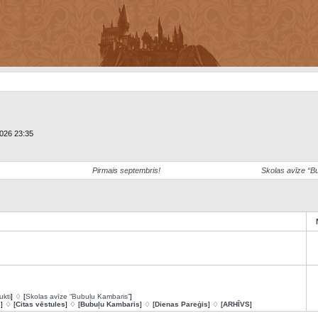
2026 23:35
Pirmais septembris!
Skolas avīze “B
ukti
] ♢ [
Skolas avīze “Bubuļu Kambaris”
]
s
] ♢ [
Citas vēstules
] ♢ [
Bubuļu Kambaris
] ♢ [
Dienas Pareģis
] ♢ [
ARHĪVS
]