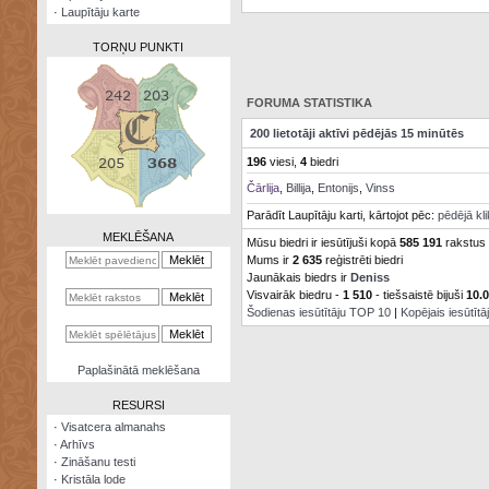
·
Laupītāju karte
TORŅU PUNKTI
FORUMA STATISTIKA
200 lietotāji aktīvi pēdējās 15 minūtēs
Zināšanu
196
viesi,
4
biedri
testi
Čārlija
,
Billija
,
Entonijs
,
Vinss
Kristāla
Parādīt Laupītāju karti, kārtojot pēc:
pēdējā kl
lode
MEKLĒŠANA
Mūsu biedri ir iesūtījuši kopā
585 191
rakstus
Mums ir
2 635
reģistrēti biedri
Rūnu
komplekts
Jaunākais biedrs ir
Deniss
Visvairāk biedru -
1 510
- tiešsaistē bijuši
10.
Šodienas iesūtītāju TOP 10
|
Kopējais iesūtīt
Galeonu
kalkulators
Nomētātās
Paplašinātā meklēšana
kārtis
RESURSI
·
Visatcera almanahs
·
Arhīvs
·
Zināšanu testi
·
Kristāla lode