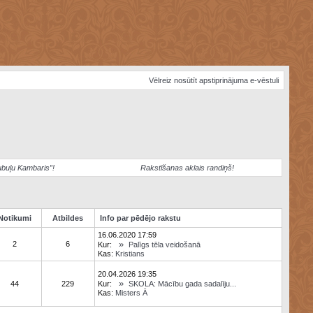
Vēlreiz nosūtīt apstiprinājuma e-vēstuli
ubuļu Kambaris”!
Rakstīšanas aklais randiņš!
Notikumi
Atbildes
Info par pēdējo rakstu
16.06.2020 17:59
»
2
6
Kur:
Palīgs tēla veidošanā
Kas:
Kristians
20.04.2026 19:35
»
44
229
Kur:
SKOLA: Mācību gada sadalīju...
Kas:
Misters Ā