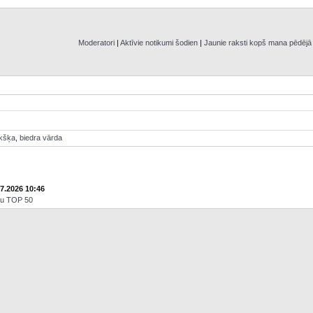
Moderatori
|
Aktīvie notikumi šodien
|
Jaunie raksti kopš mana pēdēj
ikšķa
,
biedra vārda
07.2026 10:46
āju TOP 50