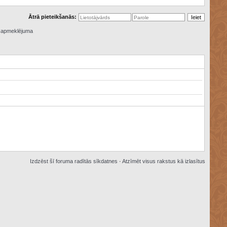
Ātrā pieteikšanās:
ā apmeklējuma
Izdzēst šī foruma radītās sīkdatnes
·
Atzīmēt visus rakstus kā izlasītus