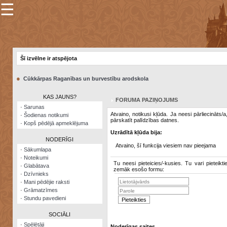
☰
×
Sarunu
pavediens
Šī izvēlne ir atspējota
Manas
piezīmes
●
Cūkkārpas Raganības un burvestību arodskola
Grāmatzīmes
KAS JAUNS?
FORUMA PAZIŅOJUMS
Šodienas
·
Sarunas
notikumi
Atvaino, notikusi kļūda. Ja neesi pārliecināts/
·
Šodienas notikumi
pārskatīt palīdzības datnes.
·
Kopš pēdējā apmeklējuma
Laupītāju
Uzrādītā kļūda bija:
karte
NODERĪGI
Atvaino, šī funkcija viesiem nav pieejama
·
Sākumlapa
·
Noteikumi
Visatcera
Tu neesi pieteicies/-kusies. Tu vari pieteikti
·
Glabātava
almanahs
zemāk esošo formu:
·
Dzīvnieks
·
Mani pēdējie raksti
Arhīvs
·
Grāmatzīmes
·
Stundu pavedieni
SOCIĀLI
·
Spēlētāji
Noderīgas saites