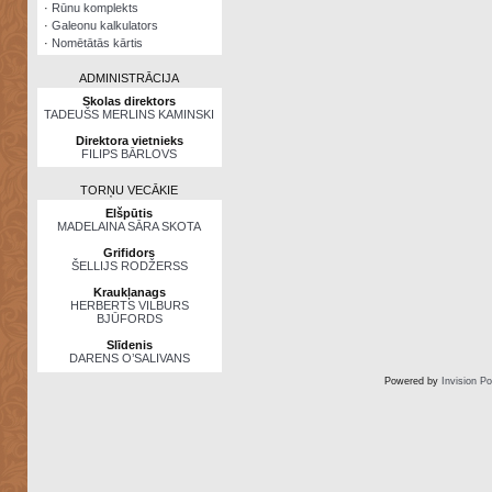
·
Rūnu komplekts
·
Galeonu kalkulators
·
Nomētātās kārtis
ADMINISTRĀCIJA
Skolas direktors
TADEUŠS MERLINS KAMINSKI
Direktora vietnieks
FILIPS BĀRLOVS
TORŅU VECĀKIE
Elšpūtis
MADELAINA SĀRA SKOTA
Grifidors
ŠELLIJS RODŽERSS
Kraukļanags
HERBERTS VILBURS
BJŪFORDS
Slīdenis
DARENS O’SALIVANS
Powered by
Invision P