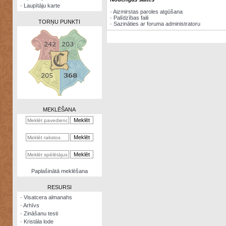
·
Laupītāju karte
·
Aizmirstas paroles atgūšana
·
Palīdzības faili
TORŅU PUNKTI
·
Sazināties ar foruma administratoru
Zināšanu
testi
Kristāla
lode
MEKLĒŠANA
Rūnu
komplekts
Galeonu
kalkulators
Nomētātās
Paplašinātā meklēšana
kārtis
RESURSI
·
Visatcera almanahs
·
Arhīvs
·
Zināšanu testi
·
Kristāla lode