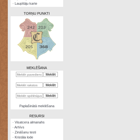
·
Laupītāju karte
TORŅU PUNKTI
Zināšanu
testi
Kristāla
lode
MEKLĒŠANA
Rūnu
komplekts
Galeonu
kalkulators
Nomētātās
Paplašinātā meklēšana
kārtis
RESURSI
·
Visatcera almanahs
·
Arhīvs
·
Zināšanu testi
·
Kristāla lode