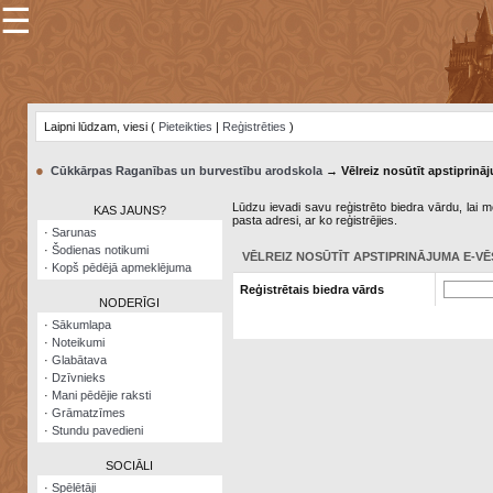
☰
×
Sarunu
pavediens
Laipni lūdzam, viesi (
Pieteikties
|
Reģistrēties
)
Manas
piezīmes
●
Cūkkārpas Raganības un burvestību arodskola
→ Vēlreiz nosūtīt apstiprināj
Grāmatzīmes
Lūdzu ievadi savu reģistrēto biedra vārdu, lai me
KAS JAUNS?
pasta adresi, ar ko reģistrējies.
Šodienas
·
Sarunas
notikumi
·
Šodienas notikumi
VĒLREIZ NOSŪTĪT APSTIPRINĀJUMA E-VĒ
·
Kopš pēdējā apmeklējuma
Laupītāju
Reģistrētais biedra vārds
karte
NODERĪGI
·
Sākumlapa
·
Noteikumi
Visatcera
·
Glabātava
almanahs
·
Dzīvnieks
·
Mani pēdējie raksti
Arhīvs
·
Grāmatzīmes
·
Stundu pavedieni
SOCIĀLI
·
Spēlētāji