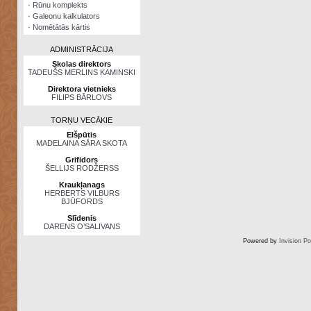
·
Rūnu komplekts
·
Galeonu kalkulators
·
Nomētātās kārtis
ADMINISTRĀCIJA
Skolas direktors
TADEUŠS MERLINS KAMINSKI
Direktora vietnieks
FILIPS BĀRLOVS
TORŅU VECĀKIE
Elšpūtis
MADELAINA SĀRA SKOTA
Grifidors
ŠELLIJS RODŽERSS
Kraukļanags
HERBERTS VILBURS
BJŪFORDS
Slīdenis
DARENS O’SALIVANS
Powered by
Invision P