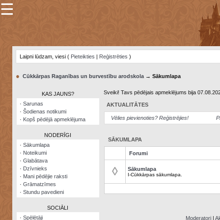
☰
×
Sarunu
pavediens
Laipni lūdzam, viesi (
Pieteikties
|
Reģistrēties
)
Manas
piezīmes
●
Cūkkārpas Raganības un burvestību arodskola
→ Sākumlapa
Grāmatzīmes
Sveiki! Tavs pēdējais apmeklējums bija 07.08.20
KAS JAUNS?
Šodienas
·
Sarunas
AKTUALITĀTES
notikumi
·
Šodienas notikumi
Vēlies pievienoties? Reģistrējies!
P
·
Kopš pēdējā apmeklējuma
Laupītāju
karte
NODERĪGI
SĀKUMLAPA
·
Sākumlapa
·
Noteikumi
Forumi
Visatcera
·
Glabātava
almanahs
◊
·
Dzīvnieks
Sākumlapa
I-Cūkkārpas sākumlapa.
·
Mani pēdējie raksti
Arhīvs
·
Grāmatzīmes
·
Stundu pavedieni
SOCIĀLI
·
Spēlētāji
Moderatori
|
Ak