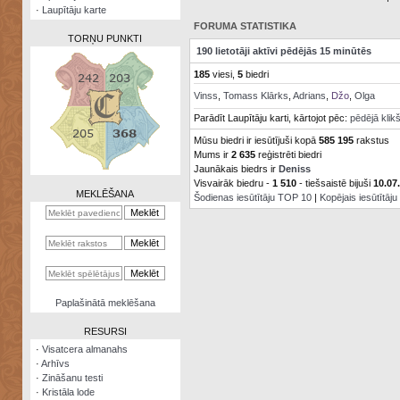
·
Laupītāju karte
FORUMA STATISTIKA
TORŅU PUNKTI
190 lietotāji aktīvi pēdējās 15 minūtēs
185
viesi,
5
biedri
Vinss
,
Tomass Klārks
,
Adrians
,
Džo
,
Olga
Parādīt Laupītāju karti, kārtojot pēc:
pēdējā klik
Zināšanu
Mūsu biedri ir iesūtījuši kopā
585 195
rakstus
testi
Mums ir
2 635
reģistrēti biedri
Jaunākais biedrs ir
Deniss
Kristāla
Visvairāk biedru -
1 510
- tiešsaistē bijuši
10.07
lode
MEKLĒŠANA
Šodienas iesūtītāju TOP 10
|
Kopējais iesūtītāj
Rūnu
komplekts
Galeonu
kalkulators
Nomētātās
Paplašinātā meklēšana
kārtis
RESURSI
·
Visatcera almanahs
·
Arhīvs
·
Zināšanu testi
·
Kristāla lode