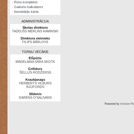
·
Rūnu komplekts
·
Galeonu kalkulators
·
Nomētātās kārtis
ADMINISTRĀCIJA
Skolas direktors
TADEUŠS MERLINS KAMINSKI
Direktora vietnieks
FILIPS BĀRLOVS
TORŅU VECĀKIE
Elšpūtis
MADELAINA SĀRA SKOTA
Grifidors
ŠELLIJS RODŽERSS
Kraukļanags
HERBERTS VILBURS
BJŪFORDS
Slīdenis
DARENS O’SALIVANS
Powered by
Invision P