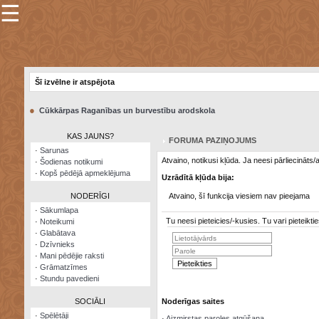
☰
×
Sarunu
pavediens
Šī izvēlne ir atspējota
Manas
piezīmes
●
Cūkkārpas Raganības un burvestību arodskola
Grāmatzīmes
KAS JAUNS?
FORUMA PAZIŅOJUMS
Šodienas
·
Sarunas
notikumi
Atvaino, notikusi kļūda. Ja neesi pārliecināts
·
Šodienas notikumi
·
Kopš pēdējā apmeklējuma
Uzrādītā kļūda bija:
Laupītāju
karte
NODERĪGI
Atvaino, šī funkcija viesiem nav pieejama
·
Sākumlapa
Tu neesi pieteicies/-kusies. Tu vari pieteik
·
Noteikumi
Visatcera
·
Glabātava
almanahs
·
Dzīvnieks
·
Mani pēdējie raksti
Arhīvs
·
Grāmatzīmes
·
Stundu pavedieni
SOCIĀLI
Noderīgas saites
·
Spēlētāji
·
Aizmirstas paroles atgūšana