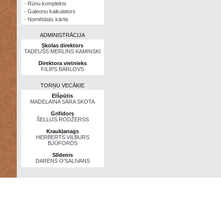
·
Rūnu komplekts
·
Galeonu kalkulators
·
Nomētātās kārtis
ADMINISTRĀCIJA
Skolas direktors
TADEUŠS MERLINS KAMINSKI
Direktora vietnieks
FILIPS BĀRLOVS
TORŅU VECĀKIE
Elšpūtis
MADELAINA SĀRA SKOTA
Grifidors
ŠELLIJS RODŽERSS
Kraukļanags
HERBERTS VILBURS
BJŪFORDS
Slīdenis
DARENS O’SALIVANS