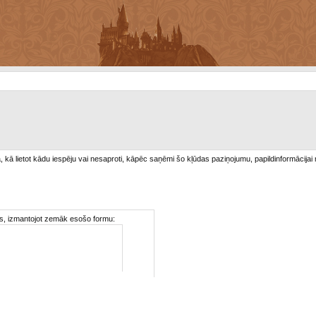
/a, kā lietot kādu iespēju vai nesaproti, kāpēc saņēmi šo kļūdas paziņojumu, papildinformācijai
ties, izmantojot zemāk esošo formu: