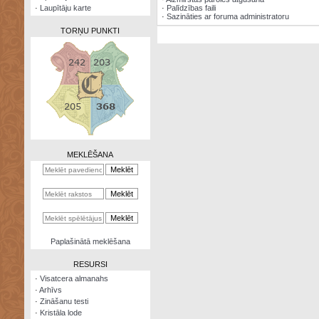
·
Laupītāju karte
·
Palīdzības faili
·
Sazināties ar foruma administratoru
TORŅU PUNKTI
Zināšanu
testi
Kristāla
lode
MEKLĒŠANA
Rūnu
komplekts
Galeonu
kalkulators
Nomētātās
Paplašinātā meklēšana
kārtis
RESURSI
·
Visatcera almanahs
·
Arhīvs
·
Zināšanu testi
·
Kristāla lode